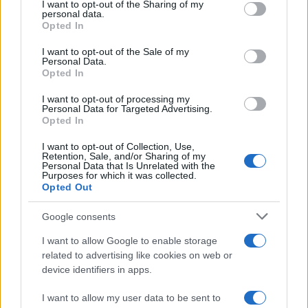
I want to opt-out of the Sharing of my
disclose it to other third parties.
personal data.
Opted In
Francia
Please note that this website/app uses one or more Google
services and may gather and store information including but
I want to opt-out of the Sale of my
InvestirMag
Personal Data.
not limited to your visit or usage behaviour. You may click to
Opted In
grant or deny consent to Google and its third-party tags to
Germania
use your data for below specified purposes in below Google
I want to opt-out of processing my
consent section.
Personal Data for Targeted Advertising.
Investieren24
Opted In
I want to opt-out of Collection, Use,
UK
Retention, Sale, and/or Sharing of my
Personal Data that Is Unrelated with the
News Hub UK
Purposes for which it was collected.
Opted Out
Lgbtq News
Google consents
Olanda
I want to allow Google to enable storage
Investeren 24
related to advertising like cookies on web or
device identifiers in apps.
NL Newz
I want to allow my user data to be sent to