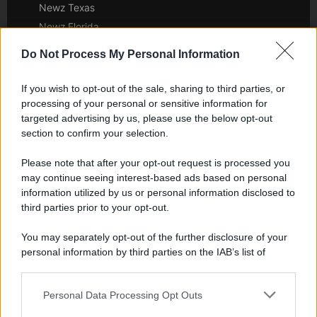
Newz Texas
Newz Florida
Newz New York
Do Not Process My Personal Information
Newz Pennsylvania
Newz Illinois
If you wish to opt-out of the sale, sharing to third parties, or
Newz Ohio
processing of your personal or sensitive information for
targeted advertising by us, please use the below opt-out
Gameland
section to confirm your selection.
Hig Tech Mag
Scoop Mag
Please note that after your opt-out request is processed you
may continue seeing interest-based ads based on personal
Lgbtqia News
information utilized by us or personal information disclosed to
Motors Magazine 365
third parties prior to your opt-out.
Day Travel 365
Home Magazine 365
You may separately opt-out of the further disclosure of your
personal information by third parties on the IAB’s list of
Cineverse Magazine
downstream participants.
SecondHomeMagazine
Personal Data Processing Opt Outs
This information may also be disclosed by us to third parties
on the IAB’s List of Downstream Participants that may further