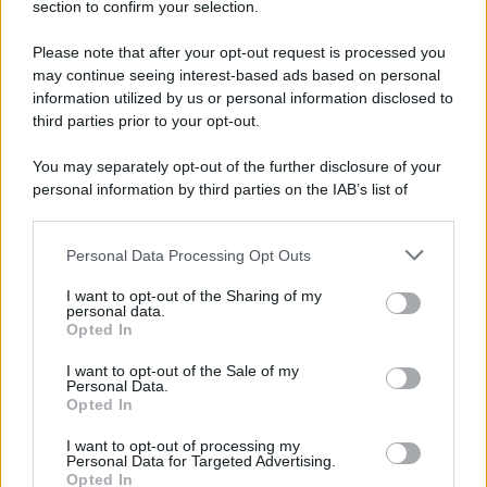
Lgbtqia News
section to confirm your selection.
Motors Magazine 365
Please note that after your opt-out request is processed you
Day Travel 365
may continue seeing interest-based ads based on personal
Home Magazine 365
information utilized by us or personal information disclosed to
Cineverse Magazine
third parties prior to your opt-out.
SecondHomeMagazine
You may separately opt-out of the further disclosure of your
personal information by third parties on the IAB’s list of
downstream participants.
Francia
Personal Data Processing Opt Outs
This information may also be disclosed by us to third parties
on the IAB’s List of Downstream Participants that may further
I want to opt-out of the Sharing of my
InvestirMag
disclose it to other third parties.
personal data.
Opted In
Please note that this website/app uses one or more Google
Germania
services and may gather and store information including but
I want to opt-out of the Sale of my
Personal Data.
not limited to your visit or usage behaviour. You may click to
Investieren24
Opted In
grant or deny consent to Google and its third-party tags to
use your data for below specified purposes in below Google
I want to opt-out of processing my
UK
consent section.
Personal Data for Targeted Advertising.
Opted In