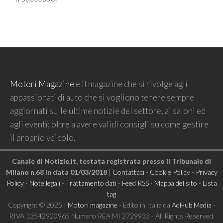
Motori Magazine
è il magazine che si rivolge agli
appassionati di auto che si vogliono tenere sempre
aggiornati sulle ultime notizie del settore, ai saloni ed
agli eventi; oltre a avere validi consigli su come gestire
il proprio veicolo.
Canale di Notizie.it, testata registrata presso il Tribunale di
Milano n.68 in data 01/03/2018
|
Contattaci
-
Cookie Policy
-
Privacy
Policy
-
Note legali
-
Trattamento dati
-
Feed RSS
-
Mappa del sito
-
Lista
tag
Copyright © 2025 |
Motori magazine
- Edito in Italia da
AdHub Media
-
P.IVA 13542920965 Numero REA MI 2729933 - All Rights Reserved.