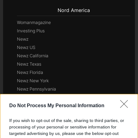
Nord America
Womanmagazine
Investing Plus
Newz
Newz US
Newz California
Newz Texas
Newz Florida
Newz New York
Newz Pennsylvania
Newz Illinois
Do Not Process My Personal Information
Newz Ohio
Gameland
If you wish to opt-out of the sale, sharing to third parties, or
Hig Tech Mag
processing of your personal or sensitive information for
Scoop Mag
targeted advertising by us, please use the below opt-out