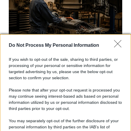
Do Not Process My Personal Information
Auto
Scopri la nuova Kia Seltos 2026:
If you wish to opt-out of the sale, sharing to third parties, or
processing of your personal or sensitive information for
design, tecnologia e prestazioni
targeted advertising by us, please use the below opt-out
section to confirm your selection.
La nuova Kia Seltos 2026 si prepara a conquistare il
Please note that after your opt-out request is processed you
mercato europeo con un design completamente
may continue seeing interest-based ads based on personal
rinnovato, nuove tecnologie e una versione ibrida.
information utilized by us or personal information disclosed to
Scopri tutte le novità.
third parties prior to your opt-out.
You may separately opt-out of the further disclosure of your
personal information by third parties on the IAB’s list of