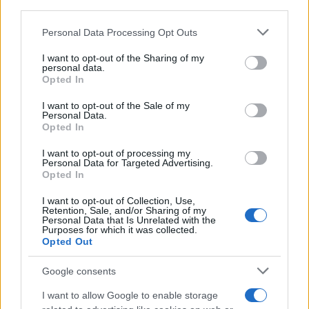
downstream participants.
Personal Data Processing Opt Outs
This information may also be disclosed by us to third parties
on the IAB’s List of Downstream Participants that may further
I want to opt-out of the Sharing of my
disclose it to other third parties.
personal data.
Opted In
Please note that this website/app uses one or more Google
services and may gather and store information including but
I want to opt-out of the Sale of my
Personal Data.
not limited to your visit or usage behaviour. You may click to
Opted In
grant or deny consent to Google and its third-party tags to
Auto
use your data for below specified purposes in below Google
Nissan Ariya: le prime news sul suv
I want to opt-out of processing my
consent section.
Personal Data for Targeted Advertising.
della casa giapponese
Opted In
I want to opt-out of Collection, Use,
Retention, Sale, and/or Sharing of my
Personal Data that Is Unrelated with the
Purposes for which it was collected.
Opted Out
Google consents
I want to allow Google to enable storage