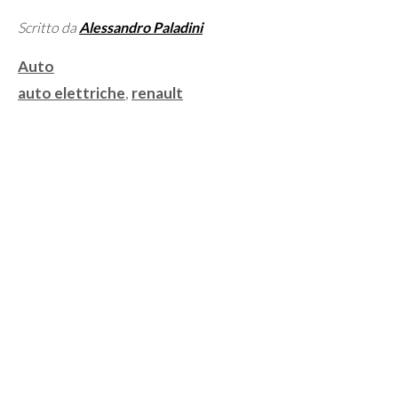
Scritto da
Alessandro Paladini
Categorie
Auto
Tag
auto elettriche
,
renault