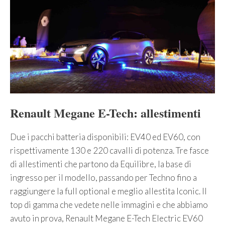
Renault Megane E-Tech: allestimenti
Due i pacchi batteria disponibili: EV40 ed EV60, con
rispettivamente 130 e 220 cavalli di potenza. Tre fasce
di allestimenti che partono da Equilibre, la base di
ingresso per il modello, passando per Techno fino a
raggiungere la full optional e meglio allestita Iconic. Il
top di gamma che vedete nelle immagini e che abbiamo
avuto in prova, Renault Megane E-Tech Electric EV60