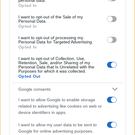
personal data.
InvestirMag
Opted In
Please note that this website/app uses one or more Google
Germania
services and may gather and store information including but
I want to opt-out of the Sale of my
Personal Data.
not limited to your visit or usage behaviour. You may click to
Opted In
Investieren24
grant or deny consent to Google and its third-party tags to
use your data for below specified purposes in below Google
I want to opt-out of processing my
consent section.
UK
Personal Data for Targeted Advertising.
Opted In
News Hub UK
I want to opt-out of Collection, Use,
Lgbtq News
Retention, Sale, and/or Sharing of my
Personal Data that Is Unrelated with the
Purposes for which it was collected.
Olanda
Opted Out
Investeren 24
Google consents
NL Newz
I want to allow Google to enable storage
related to advertising like cookies on web or
device identifiers in apps.
I want to allow my user data to be sent to
Google for online advertising purposes.