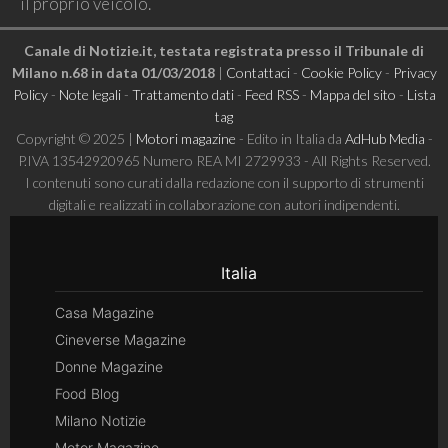
il proprio veicolo.
Canale di Notizie.it, testata registrata presso il Tribunale di
Milano n.68 in data 01/03/2018
|
Contattaci
-
Cookie Policy
-
Privacy
Policy
-
Note legali
-
Trattamento dati
-
Feed RSS
-
Mappa del sito
-
Lista
tag
Copyright © 2025 |
Motori magazine
- Edito in Italia da
AdHub Media
-
P.IVA 13542920965 Numero REA MI 2729933 - All Rights Reserved.
I contenuti sono curati dalla redazione con il supporto di strumenti
digitali e realizzati in collaborazione con autori indipendenti.
Italia
Casa Magazine
Cineverse Magazine
Donne Magazine
Food Blog
Milano Notizie
Motor Magazine