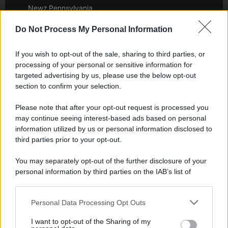
Newz Pennsylvania
Newz Illinois
Do Not Process My Personal Information
Newz Ohio
Gameland
If you wish to opt-out of the sale, sharing to third parties, or
Hig Tech Mag
processing of your personal or sensitive information for
targeted advertising by us, please use the below opt-out
Scoop Mag
section to confirm your selection.
Lgbtqia News
Motors Magazine 365
Please note that after your opt-out request is processed you
Day Travel 365
may continue seeing interest-based ads based on personal
information utilized by us or personal information disclosed to
Home Magazine 365
third parties prior to your opt-out.
Cineverse Magazine
SecondHomeMagazine
You may separately opt-out of the further disclosure of your
personal information by third parties on the IAB’s list of
downstream participants.
Personal Data Processing Opt Outs
This information may also be disclosed by us to third parties
Francia
on the IAB’s List of Downstream Participants that may further
I want to opt-out of the Sharing of my
disclose it to other third parties.