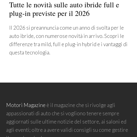
Tutte le novità sulle auto ibride full e
plug-in previste per il 2026
Il 2026 si preannuncia come un anno di svolta per le
auto ibride, con numerose novità in arrivo. Scopri le
differenze tra mild, full e plug-in hybrid e i vantaggi di
questa tecnologia.
Motori Magazine
è il magazine che si rivolge agli
appassionati di auto che si vogliono tenere sempre
aggiornati sulle ultime notizie del settore, ai saloni ed
agli eventi; oltre a avere validi consigli su come gestire