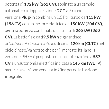
potenza di
192 kW (261 CV)
, abbinato a un cambio
automatico a doppia frizione
DCT
a 7 rapporti. La
versione
Plug-in
combina un 1,5 litri turbo da
115 kW
(156 CV)
con un motore elettrico da
150 kW (204 CV)
,
per una potenza combinata dichiarata di
265 kW (360
CV)
. La batteria è da
19,5 kWh
e garantisce
un’
autonomia in solo elettrico
di circa
120 km (CLTC)
nel
ciclo cinese. Va notato che per il mercato italiano la
versione PHEV è proposta con una potenza fino a
537
CV
e un’autonomia elettrica indicata a
145 km (WLTP)
,
mentre la versione venduta in Cina perde la trazione
integrale.