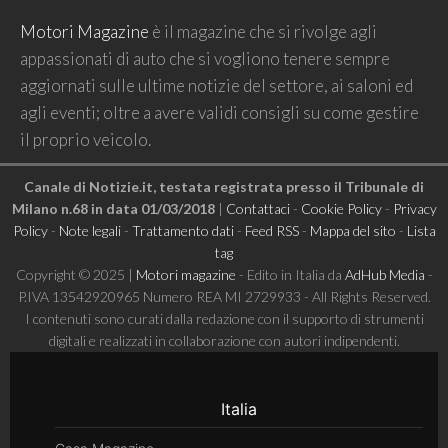
Motori Magazine
è il magazine che si rivolge agli
appassionati di auto che si vogliono tenere sempre
aggiornati sulle ultime notizie del settore, ai saloni ed
agli eventi; oltre a avere validi consigli su come gestire
il proprio veicolo.
Canale di Notizie.it, testata registrata presso il Tribunale di
Milano n.68 in data 01/03/2018
|
Contattaci
-
Cookie Policy
-
Privacy
Policy
-
Note legali
-
Trattamento dati
-
Feed RSS
-
Mappa del sito
-
Lista
tag
Copyright © 2025 |
Motori magazine
- Edito in Italia da
AdHub Media
-
P.IVA 13542920965 Numero REA MI 2729933 - All Rights Reserved.
I contenuti sono curati dalla redazione con il supporto di strumenti
digitali e realizzati in collaborazione con autori indipendenti.
Italia