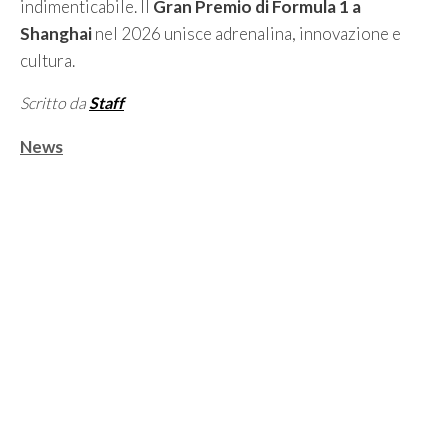
indimenticabile. Il
Gran Premio di Formula 1 a
Shanghai
nel 2026 unisce adrenalina, innovazione e
cultura.
Scritto da
Staff
Categorie
News