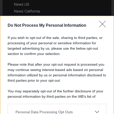
Newz US
Newz California
Newz Texas
Newz Florida
Do Not Process My Personal Information
Newz New York
If you wish to opt-out of the sale, sharing to third parties, or
Newz Pennsylvania
processing of your personal or sensitive information for
Newz Illinois
targeted advertising by us, please use the below opt-out
Newz Ohio
section to confirm your selection.
Gameland
Please note that after your opt-out request is processed you
Hig Tech Mag
may continue seeing interest-based ads based on personal
Scoop Mag
information utilized by us or personal information disclosed to
Lgbtqia News
third parties prior to your opt-out.
Motors Magazine 365
You may separately opt-out of the further disclosure of your
Day Travel 365
personal information by third parties on the IAB’s list of
Home Magazine 365
downstream participants.
Cineverse Magazine
Personal Data Processing Opt Outs
This information may also be disclosed by us to third parties