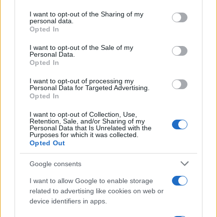
SecondHomeMagazine
on the IAB’s List of Downstream Participants that may further
I want to opt-out of the Sharing of my
disclose it to other third parties.
personal data.
Opted In
Please note that this website/app uses one or more Google
services and may gather and store information including but
Francia
I want to opt-out of the Sale of my
Personal Data.
not limited to your visit or usage behaviour. You may click to
Opted In
grant or deny consent to Google and its third-party tags to
InvestirMag
use your data for below specified purposes in below Google
I want to opt-out of processing my
consent section.
Personal Data for Targeted Advertising.
Germania
Opted In
Investieren24
I want to opt-out of Collection, Use,
Retention, Sale, and/or Sharing of my
Personal Data that Is Unrelated with the
UK
Purposes for which it was collected.
Opted Out
News Hub UK
Google consents
Lgbtq News
I want to allow Google to enable storage
Olanda
related to advertising like cookies on web or
device identifiers in apps.
Investeren 24