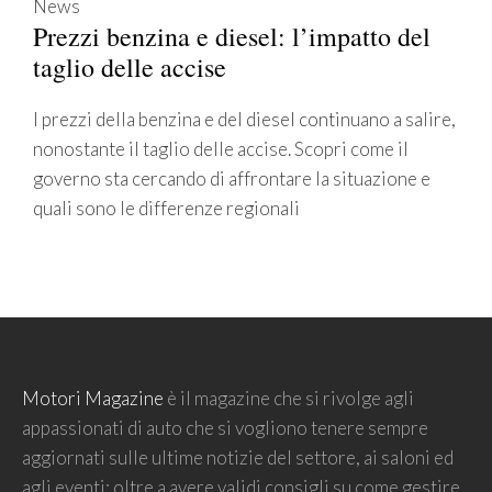
News
Prezzi benzina e diesel: l’impatto del
taglio delle accise
I prezzi della benzina e del diesel continuano a salire,
nonostante il taglio delle accise. Scopri come il
governo sta cercando di affrontare la situazione e
quali sono le differenze regionali
Motori Magazine
è il magazine che si rivolge agli
appassionati di auto che si vogliono tenere sempre
aggiornati sulle ultime notizie del settore, ai saloni ed
agli eventi; oltre a avere validi consigli su come gestire