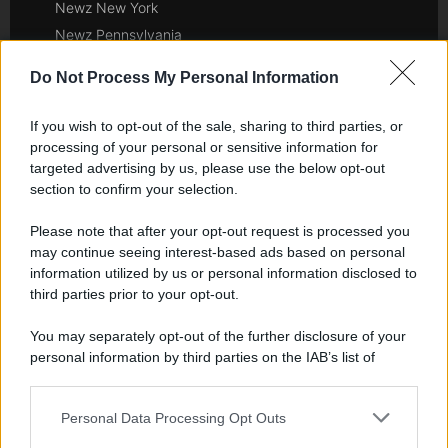
Newz New York
Newz Pennsylvania
Newz Illinois
Do Not Process My Personal Information
Newz Ohio
Gameland
If you wish to opt-out of the sale, sharing to third parties, or
Hig Tech Mag
processing of your personal or sensitive information for
targeted advertising by us, please use the below opt-out
Scoop Mag
section to confirm your selection.
Lgbtqia News
Motors Magazine 365
Please note that after your opt-out request is processed you
Day Travel 365
may continue seeing interest-based ads based on personal
information utilized by us or personal information disclosed to
Home Magazine 365
third parties prior to your opt-out.
Cineverse Magazine
SecondHomeMagazine
You may separately opt-out of the further disclosure of your
personal information by third parties on the IAB’s list of
downstream participants.
Personal Data Processing Opt Outs
This information may also be disclosed by us to third parties
Francia
on the IAB’s List of Downstream Participants that may further