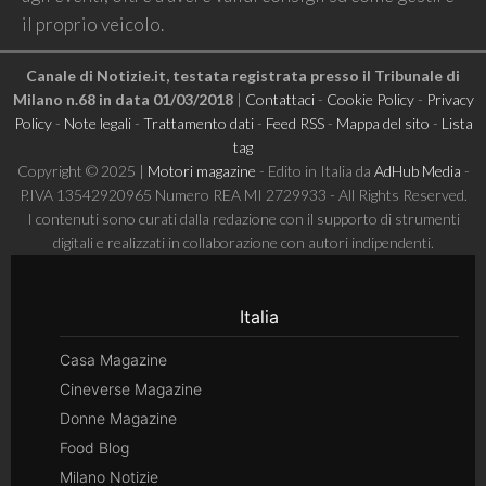
il proprio veicolo.
Canale di Notizie.it, testata registrata presso il Tribunale di
Milano n.68 in data 01/03/2018
|
Contattaci
-
Cookie Policy
-
Privacy
Policy
-
Note legali
-
Trattamento dati
-
Feed RSS
-
Mappa del sito
-
Lista
tag
Copyright © 2025 |
Motori magazine
- Edito in Italia da
AdHub Media
-
P.IVA 13542920965 Numero REA MI 2729933 - All Rights Reserved.
I contenuti sono curati dalla redazione con il supporto di strumenti
digitali e realizzati in collaborazione con autori indipendenti.
Italia
Casa Magazine
Cineverse Magazine
Donne Magazine
Food Blog
Milano Notizie