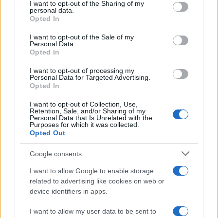
I want to opt-out of the Sharing of my
disclose it to other third parties.
InvestirMag
personal data.
Opted In
Please note that this website/app uses one or more Google
Germania
services and may gather and store information including but
I want to opt-out of the Sale of my
Personal Data.
not limited to your visit or usage behaviour. You may click to
Opted In
Investieren24
grant or deny consent to Google and its third-party tags to
use your data for below specified purposes in below Google
I want to opt-out of processing my
consent section.
UK
Personal Data for Targeted Advertising.
Opted In
News Hub UK
I want to opt-out of Collection, Use,
Lgbtq News
Retention, Sale, and/or Sharing of my
Personal Data that Is Unrelated with the
Purposes for which it was collected.
Olanda
Opted Out
Investeren 24
Google consents
NL Newz
I want to allow Google to enable storage
related to advertising like cookies on web or
device identifiers in apps.
I want to allow my user data to be sent to