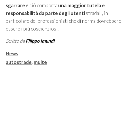
sgarrare
e ciò comporta
una maggior tutela e
responsabilità da parte degli utenti
stradali, in
particolare dei professionisti che di norma dovrebbero
essere i più coscienziosi.
Scritto da
Filippo Imundi
Categorie
News
Tag
autostrade
,
multe