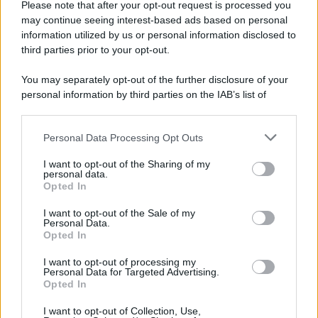
Please note that after your opt-out request is processed you
Scoop Mag
may continue seeing interest-based ads based on personal
Lgbtqia News
information utilized by us or personal information disclosed to
Motors Magazine 365
third parties prior to your opt-out.
Day Travel 365
You may separately opt-out of the further disclosure of your
Home Magazine 365
personal information by third parties on the IAB’s list of
Cineverse Magazine
downstream participants.
SecondHomeMagazine
Personal Data Processing Opt Outs
This information may also be disclosed by us to third parties
on the IAB’s List of Downstream Participants that may further
I want to opt-out of the Sharing of my
disclose it to other third parties.
personal data.
Opted In
Francia
Please note that this website/app uses one or more Google
services and may gather and store information including but
I want to opt-out of the Sale of my
InvestirMag
Personal Data.
not limited to your visit or usage behaviour. You may click to
Opted In
grant or deny consent to Google and its third-party tags to
use your data for below specified purposes in below Google
Germania
I want to opt-out of processing my
consent section.
Personal Data for Targeted Advertising.
Investieren24
Opted In
I want to opt-out of Collection, Use,