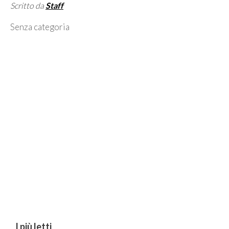
Scritto da
Staff
Categorie
Senza categoria
I più letti