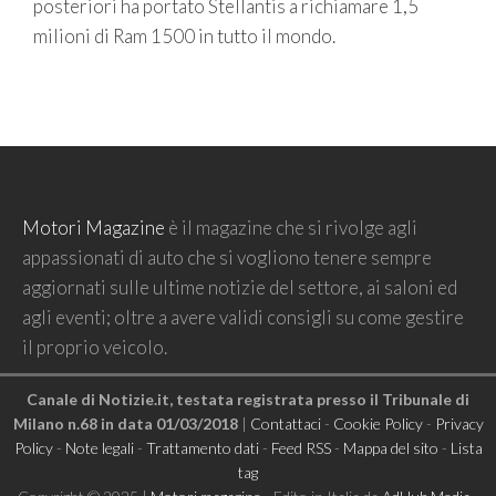
posteriori ha portato Stellantis a richiamare 1,5
milioni di Ram 1500 in tutto il mondo.
Motori Magazine
è il magazine che si rivolge agli
appassionati di auto che si vogliono tenere sempre
aggiornati sulle ultime notizie del settore, ai saloni ed
agli eventi; oltre a avere validi consigli su come gestire
il proprio veicolo.
Canale di Notizie.it, testata registrata presso il Tribunale di
Milano n.68 in data 01/03/2018
|
Contattaci
-
Cookie Policy
-
Privacy
Policy
-
Note legali
-
Trattamento dati
-
Feed RSS
-
Mappa del sito
-
Lista
tag