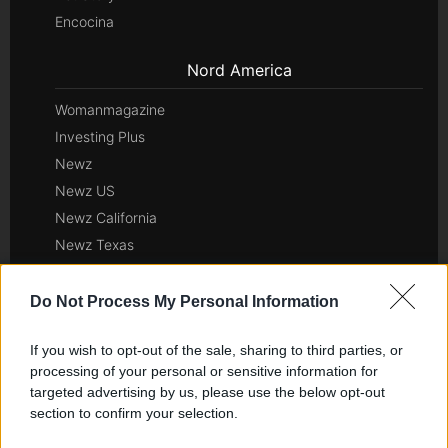
Encocina
Nord America
Womanmagazine
Investing Plus
Newz
Newz US
Newz California
Newz Texas
Newz Florida
Newz New York
Do Not Process My Personal Information
Newz Pennsylvania
If you wish to opt-out of the sale, sharing to third parties, or
Newz Illinois
processing of your personal or sensitive information for
Newz Ohio
targeted advertising by us, please use the below opt-out
Gameland
section to confirm your selection.
Hig Tech Mag