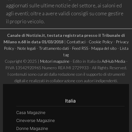
aggiornati sulle ultime notizie del settore, ai saloni ed
agli eventi; oltre a avere validi consigli su come gestire
il proprio veicolo.
Canale di Notizie.it, testata registrata presso il Tribunale di
Milano n.68 in data 01/03/2018
|
Contattaci
-
Cookie Policy
-
Privacy
Policy
-
Note legali
-
Trattamento dati
-
Feed RSS
-
Mappa del sito
-
Lista
tag
Copyright © 2025 |
Motori magazine
- Edito in Italia da
AdHub Media
-
P.IVA 13542920965 Numero REA MI 2729933 - All Rights Reserved.
I contenuti sono curati dalla redazione con il supporto di strumenti
digitali e realizzati in collaborazione con autori indipendenti.
Italia
Casa Magazine
Cineverse Magazine
Donne Magazine