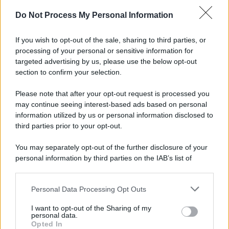
Newz Texas
Do Not Process My Personal Information
Newz Florida
Newz New York
If you wish to opt-out of the sale, sharing to third parties, or
Newz Pennsylvania
processing of your personal or sensitive information for
Newz Illinois
targeted advertising by us, please use the below opt-out
Newz Ohio
section to confirm your selection.
Gameland
Please note that after your opt-out request is processed you
Hig Tech Mag
may continue seeing interest-based ads based on personal
Scoop Mag
information utilized by us or personal information disclosed to
Lgbtqia News
third parties prior to your opt-out.
Motors Magazine 365
You may separately opt-out of the further disclosure of your
Day Travel 365
personal information by third parties on the IAB’s list of
Home Magazine 365
downstream participants.
Cineverse Magazine
Personal Data Processing Opt Outs
This information may also be disclosed by us to third parties
SecondHomeMagazine
on the IAB’s List of Downstream Participants that may further
I want to opt-out of the Sharing of my
disclose it to other third parties.
personal data.
Opted In