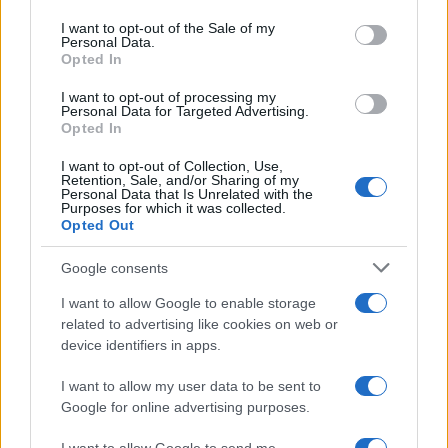
Please note that this website/app uses one or more Google
services and may gather and store information including but
I want to opt-out of the Sale of my
Francia
Personal Data.
not limited to your visit or usage behaviour. You may click to
Opted In
grant or deny consent to Google and its third-party tags to
InvestirMag
use your data for below specified purposes in below Google
I want to opt-out of processing my
consent section.
Personal Data for Targeted Advertising.
Germania
Opted In
Investieren24
I want to opt-out of Collection, Use,
Retention, Sale, and/or Sharing of my
Personal Data that Is Unrelated with the
UK
Purposes for which it was collected.
Opted Out
News Hub UK
Google consents
Lgbtq News
I want to allow Google to enable storage
Olanda
related to advertising like cookies on web or
device identifiers in apps.
Investeren 24
I want to allow my user data to be sent to
NL Newz
Google for online advertising purposes.