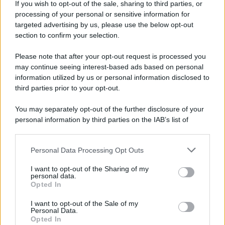
Newz Illinois
If you wish to opt-out of the sale, sharing to third parties, or
processing of your personal or sensitive information for
Newz Ohio
targeted advertising by us, please use the below opt-out
Gameland
section to confirm your selection.
Hig Tech Mag
Please note that after your opt-out request is processed you
Scoop Mag
may continue seeing interest-based ads based on personal
Lgbtqia News
information utilized by us or personal information disclosed to
Motors Magazine 365
third parties prior to your opt-out.
Day Travel 365
You may separately opt-out of the further disclosure of your
Home Magazine 365
personal information by third parties on the IAB’s list of
Cineverse Magazine
downstream participants.
SecondHomeMagazine
Personal Data Processing Opt Outs
This information may also be disclosed by us to third parties
on the IAB’s List of Downstream Participants that may further
I want to opt-out of the Sharing of my
disclose it to other third parties.
personal data.
Opted In
Francia
Please note that this website/app uses one or more Google
services and may gather and store information including but
I want to opt-out of the Sale of my
InvestirMag
Personal Data.
not limited to your visit or usage behaviour. You may click to
Opted In
grant or deny consent to Google and its third-party tags to