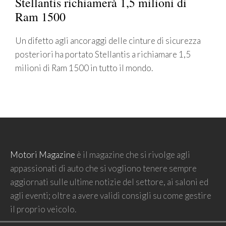
Stellantis richiamerà 1,5 milioni di
Ram 1500
Un difetto agli ancoraggi delle cinture di sicurezza
posteriori ha portato Stellantis a richiamare 1,5
milioni di Ram 1500 in tutto il mondo.
Motori Magazine
è il magazine che si rivolge agli
appassionati di auto che si vogliono tenere sempre
aggiornati sulle ultime notizie del settore, ai saloni ed
agli eventi; oltre a avere validi consigli su come gestire
il proprio veicolo.