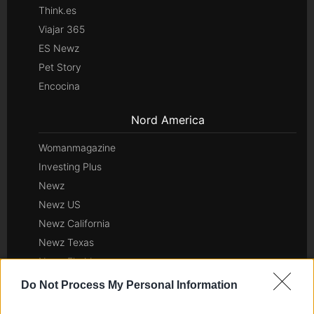
Think.es
Viajar 365
ES Newz
Pet Story
Encocina
Nord America
Womanmagazine
Investing Plus
Newz
Newz US
Newz California
Newz Texas
Newz Florida
Newz New York
Do Not Process My Personal Information
Newz Pennsylvania