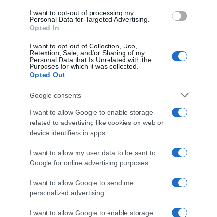
Germania
use your data for below specified purposes in below Google
I want to opt-out of processing my
consent section.
Personal Data for Targeted Advertising.
Investieren24
Opted In
I want to opt-out of Collection, Use,
UK
Retention, Sale, and/or Sharing of my
Personal Data that Is Unrelated with the
Purposes for which it was collected.
News Hub UK
Opted Out
Lgbtq News
Google consents
Olanda
I want to allow Google to enable storage
related to advertising like cookies on web or
Investeren 24
device identifiers in apps.
NL Newz
I want to allow my user data to be sent to
Google for online advertising purposes.
I want to allow Google to send me
personalized advertising.
I want to allow Google to enable storage