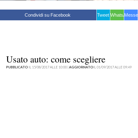
Condividi su Facebook
Tweet
WhatsApp
Messe
Usato auto: come scegliere
PUBBLICATO
IL 15/08/2017 ALLE 10:00 |
AGGIORNATO
IL 01/09/2017 ALLE 09:49