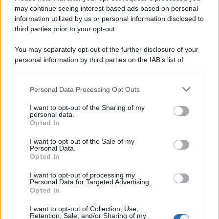
Home Magazine 365
may continue seeing interest-based ads based on personal
information utilized by us or personal information disclosed to
Cineverse Magazine
third parties prior to your opt-out.
SecondHomeMagazine
You may separately opt-out of the further disclosure of your
personal information by third parties on the IAB’s list of
downstream participants.
Francia
Personal Data Processing Opt Outs
This information may also be disclosed by us to third parties
on the IAB’s List of Downstream Participants that may further
InvestirMag
I want to opt-out of the Sharing of my
disclose it to other third parties.
personal data.
Opted In
Germania
Please note that this website/app uses one or more Google
services and may gather and store information including but
I want to opt-out of the Sale of my
Investieren24
Personal Data.
not limited to your visit or usage behaviour. You may click to
Opted In
grant or deny consent to Google and its third-party tags to
UK
use your data for below specified purposes in below Google
I want to opt-out of processing my
consent section.
Personal Data for Targeted Advertising.
News Hub UK
Opted In
Lgbtq News
I want to opt-out of Collection, Use,
Retention, Sale, and/or Sharing of my