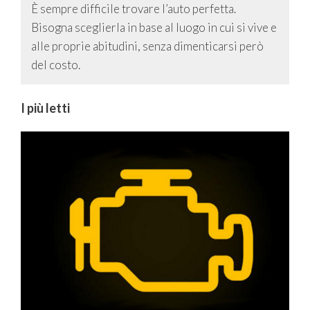
È sempre difficile trovare l’auto perfetta.
Bisogna sceglierla in base al luogo in cui si vive e
alle proprie abitudini, senza dimenticarsi però
del costo.
I più letti