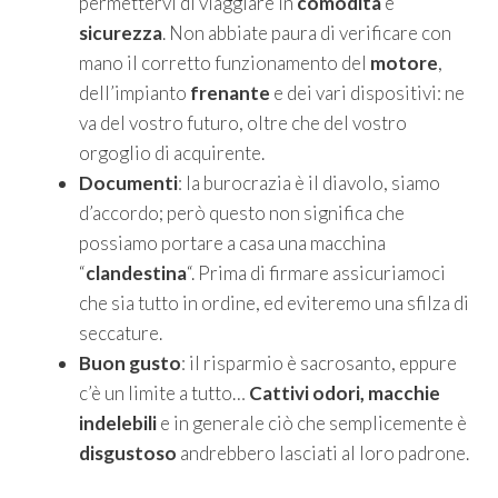
permettervi di viaggiare in
comodità
e
sicurezza
. Non abbiate paura di verificare con
mano il corretto funzionamento del
motore
,
dell’impianto
frenante
e dei vari dispositivi: ne
va del vostro futuro, oltre che del vostro
orgoglio di acquirente.
Documenti
: la burocrazia è il diavolo, siamo
d’accordo; però questo non significa che
possiamo portare a casa una macchina
“
clandestina
“. Prima di firmare assicuriamoci
che sia tutto in ordine, ed eviteremo una sfilza di
seccature.
Buon gusto
: il risparmio è sacrosanto, eppure
c’è un limite a tutto…
Cattivi odori, macchie
indelebili
e in generale ciò che semplicemente è
disgustoso
andrebbero lasciati al loro padrone.