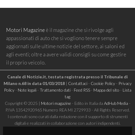
Motori Magazine
è il magazine che si rivolge agli
appassionati di auto che si vogliono tenere sempre
aggiornati sulle ultime notizie del settore, ai saloni ed
agli eventi; oltre a avere validi consigli su come gestire
il proprio veicolo.
Canale di Notizie.it, testata registrata presso il Tribunale di
Milano n.68 in data 01/03/2018
|
Contattaci
-
Cookie Policy
-
Privacy
Policy
-
Note legali
-
Trattamento dati
-
Feed RSS
-
Mappa del sito
-
Lista
tag
Copyright © 2025 |
Motori magazine
- Edito in Italia da
AdHub Media
-
P.IVA 13542920965 Numero REA MI 2729933 - All Rights Reserved.
I contenuti sono curati dalla redazione con il supporto di strumenti
digitali e realizzati in collaborazione con autori indipendenti.