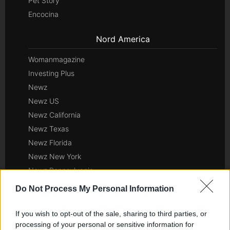
Pet Story
Encocina
Nord America
Womanmagazine
Investing Plus
Newz
Newz US
Newz California
Newz Texas
Newz Florida
Newz New York
Newz Pennsylvania
Newz Illinois
Do Not Process My Personal Information
Newz Ohio
Gameland
If you wish to opt-out of the sale, sharing to third parties, or
processing of your personal or sensitive information for
Hig Tech Mag