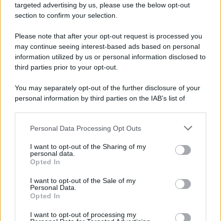
targeted advertising by us, please use the below opt-out
Scoop Mag
section to confirm your selection.
Lgbtqia News
Motors Magazine 365
Please note that after your opt-out request is processed you
may continue seeing interest-based ads based on personal
Day Travel 365
information utilized by us or personal information disclosed to
Home Magazine 365
third parties prior to your opt-out.
Cineverse Magazine
You may separately opt-out of the further disclosure of your
SecondHomeMagazine
personal information by third parties on the IAB’s list of
downstream participants.
Personal Data Processing Opt Outs
This information may also be disclosed by us to third parties
Francia
on the IAB’s List of Downstream Participants that may further
I want to opt-out of the Sharing of my
disclose it to other third parties.
personal data.
InvestirMag
Opted In
Please note that this website/app uses one or more Google
services and may gather and store information including but
Germania
I want to opt-out of the Sale of my
Personal Data.
not limited to your visit or usage behaviour. You may click to
Opted In
grant or deny consent to Google and its third-party tags to
Investieren24
use your data for below specified purposes in below Google
I want to opt-out of processing my
consent section.