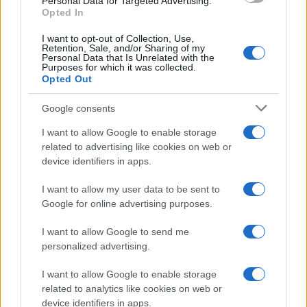
Personal Data for Targeted Advertising.
UK
Opted In
News Hub UK
I want to opt-out of Collection, Use,
Retention, Sale, and/or Sharing of my
Lgbtq News
Personal Data that Is Unrelated with the
Purposes for which it was collected.
Opted Out
Olanda
Google consents
Investeren 24
NL Newz
I want to allow Google to enable storage
related to advertising like cookies on web or
device identifiers in apps.
I want to allow my user data to be sent to
Google for online advertising purposes.
I want to allow Google to send me
personalized advertising.
I want to allow Google to enable storage
related to analytics like cookies on web or
device identifiers in apps.