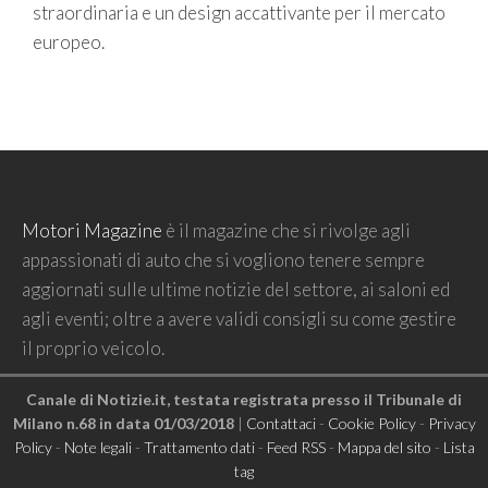
straordinaria e un design accattivante per il mercato
europeo.
Motori Magazine
è il magazine che si rivolge agli
appassionati di auto che si vogliono tenere sempre
aggiornati sulle ultime notizie del settore, ai saloni ed
agli eventi; oltre a avere validi consigli su come gestire
il proprio veicolo.
Canale di Notizie.it, testata registrata presso il Tribunale di
Milano n.68 in data 01/03/2018
|
Contattaci
-
Cookie Policy
-
Privacy
Policy
-
Note legali
-
Trattamento dati
-
Feed RSS
-
Mappa del sito
-
Lista
tag