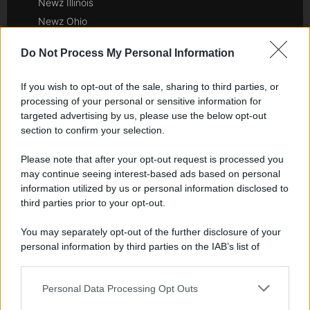
Newz Illinois
Newz Ohio
Gameland
Do Not Process My Personal Information
Hig Tech Mag
Scoop Mag
If you wish to opt-out of the sale, sharing to third parties, or
Lgbtqia News
processing of your personal or sensitive information for
Motors Magazine 365
targeted advertising by us, please use the below opt-out
section to confirm your selection.
Day Travel 365
Home Magazine 365
Please note that after your opt-out request is processed you
Cineverse Magazine
may continue seeing interest-based ads based on personal
information utilized by us or personal information disclosed to
SecondHomeMagazine
third parties prior to your opt-out.
You may separately opt-out of the further disclosure of your
personal information by third parties on the IAB’s list of
Francia
downstream participants.
InvestirMag
Personal Data Processing Opt Outs
This information may also be disclosed by us to third parties
on the IAB’s List of Downstream Participants that may further