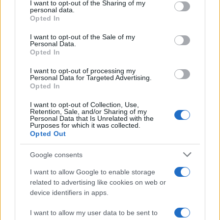
I want to opt-out of the Sharing of my
Germania
disclose it to other third parties.
personal data.
Opted In
Please note that this website/app uses one or more Google
Investieren24
services and may gather and store information including but
I want to opt-out of the Sale of my
Personal Data.
not limited to your visit or usage behaviour. You may click to
UK
Opted In
grant or deny consent to Google and its third-party tags to
use your data for below specified purposes in below Google
News Hub UK
I want to opt-out of processing my
consent section.
Personal Data for Targeted Advertising.
Lgbtq News
Opted In
Olanda
I want to opt-out of Collection, Use,
Retention, Sale, and/or Sharing of my
Personal Data that Is Unrelated with the
Investeren 24
Purposes for which it was collected.
Opted Out
NL Newz
Google consents
I want to allow Google to enable storage
related to advertising like cookies on web or
device identifiers in apps.
I want to allow my user data to be sent to