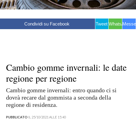
Condividi su Facebook
Tweet
WhatsApp
Messe
Cambio gomme invernali: le date
regione per regione
Cambio gomme invernali: entro quando ci si
dovrà recare dal gommista a seconda della
regione di residenza.
PUBBLICATO
IL 25/10/2021 ALLE 15:40