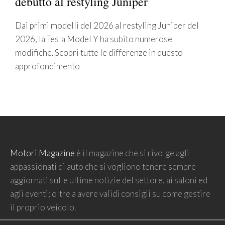
debutto al restyling Juniper
Dai primi modelli del 2026 al restyling Juniper del
2026, la Tesla Model Y ha subito numerose
modifiche. Scopri tutte le differenze in questo
approfondimento
Motori Magazine
è il magazine che si rivolge agli
appassionati di auto che si vogliono tenere sempre
aggiornati sulle ultime notizie del settore, ai saloni ed
agli eventi; oltre a avere validi consigli su come gestire
il proprio veicolo.