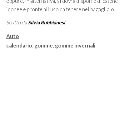
oppure, in alternativa, si dovrà disporre di catene
idonee e pronte all’uso da tenere nel bagagliaio.
Scritto da
Silvia Rubbianesi
Categorie
Auto
Tag
calendario
,
gomme
,
gomme invernali