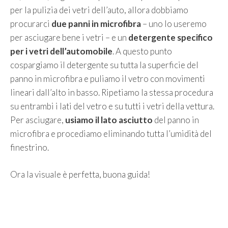
per la pulizia dei vetri dell’auto, allora dobbiamo
procurarci
due panni in microfibra
– uno lo useremo
per asciugare bene i vetri – e un
detergente specifico
per i vetri dell’automobile
. A questo punto
cospargiamo il detergente su tutta la superficie del
panno in microfibra e puliamo il vetro con movimenti
lineari dall’alto in basso. Ripetiamo la stessa procedura
su entrambi i lati del vetro e su tutti i vetri della vettura.
Per asciugare,
usiamo il lato asciutto
del panno in
microfibra e procediamo eliminando tutta l’umidità del
finestrino.
Ora la visuale è perfetta, buona guida!