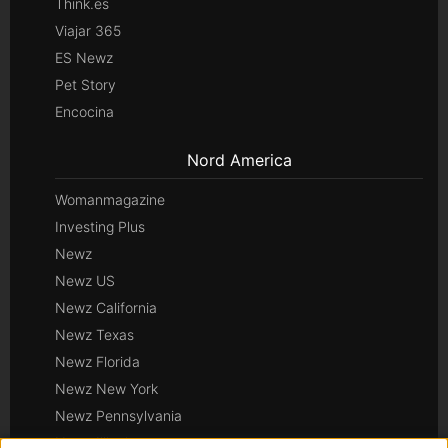
Think.es
Viajar 365
ES Newz
Pet Story
Encocina
Nord America
Womanmagazine
Investing Plus
Newz
Newz US
Newz California
Newz Texas
Newz Florida
Newz New York
Newz Pennsylvania
Newz Illinois