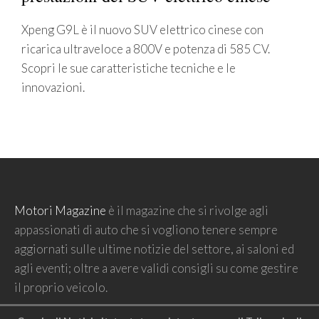
Xpeng G9L è il nuovo SUV elettrico cinese con
ricarica ultraveloce a 800V e potenza di 585 CV.
Scopri le sue caratteristiche tecniche e le
innovazioni.
Motori Magazine
è il magazine che si rivolge agli
appassionati di auto che si vogliono tenere sempre
aggiornati sulle ultime notizie del settore, ai saloni ed
agli eventi; oltre a avere validi consigli su come gestire
il proprio veicolo.