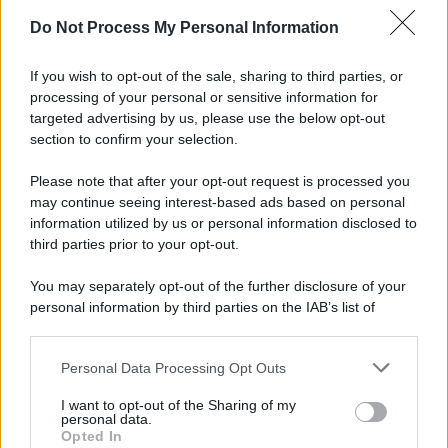
Newz Ohio
Do Not Process My Personal Information
Gameland
Hig Tech Mag
If you wish to opt-out of the sale, sharing to third parties, or
processing of your personal or sensitive information for
Scoop Mag
targeted advertising by us, please use the below opt-out
Lgbtqia News
section to confirm your selection.
Motors Magazine 365
Please note that after your opt-out request is processed you
Day Travel 365
may continue seeing interest-based ads based on personal
Home Magazine 365
information utilized by us or personal information disclosed to
Cineverse Magazine
third parties prior to your opt-out.
SecondHomeMagazine
You may separately opt-out of the further disclosure of your
personal information by third parties on the IAB’s list of
downstream participants.
Francia
Personal Data Processing Opt Outs
This information may also be disclosed by us to third parties
on the IAB’s List of Downstream Participants that may further
InvestirMag
I want to opt-out of the Sharing of my
disclose it to other third parties.
personal data.
Opted In
Please note that this website/app uses one or more Google