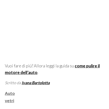
Vuoi fare di più? Allora leggi la guida su
come pulire il
motore dell’auto
.
Scritto da
Ivana Bartolotta
Categorie
Auto
Tag
vetri