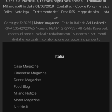
Canale di Notizie.it, testata registrata presso il Tribunale di
Milano n.68 in data 01/03/2018
|
Contattaci
-
Cookie Policy
-
Privacy
Policy
-
Note legali
-
Trattamento dati
-
Feed RSS
-
Mappa del sito
-
Lista
tag
Copyright © 2025 |
Motori magazine
- Edito in Italia da
AdHub Media
-
P.IVA 13542920965 Numero REA MI 2729933 - All Rights Reserved.
I contenuti sono curati dalla redazione con il supporto di strumenti
digitali e realizzati in collaborazione con autori indipendenti.
Italia
Casa Magazine
Cineverse Magazine
Donne Magazine
Food Blog
Milano Notizie
Motor Magazine
Notizie.it