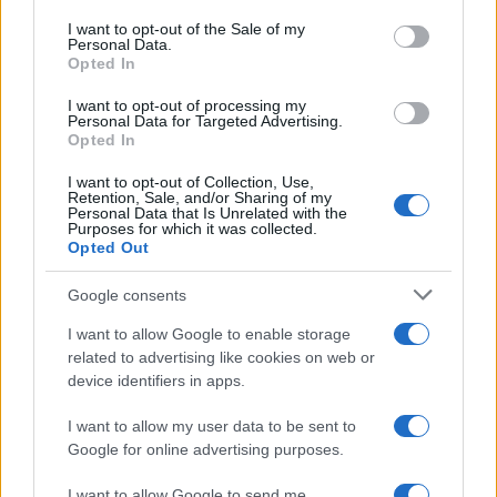
Germania
services and may gather and store information including but
I want to opt-out of the Sale of my
Personal Data.
not limited to your visit or usage behaviour. You may click to
Investieren24
Opted In
grant or deny consent to Google and its third-party tags to
use your data for below specified purposes in below Google
UK
I want to opt-out of processing my
consent section.
Personal Data for Targeted Advertising.
Opted In
News Hub UK
Lgbtq News
I want to opt-out of Collection, Use,
Retention, Sale, and/or Sharing of my
Personal Data that Is Unrelated with the
Olanda
Purposes for which it was collected.
Opted Out
Investeren 24
Google consents
NL Newz
I want to allow Google to enable storage
related to advertising like cookies on web or
device identifiers in apps.
I want to allow my user data to be sent to
Google for online advertising purposes.
I want to allow Google to send me