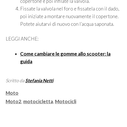
copertone e poi infilate la valvola.
Fissate la valvola nel foro e fissatela con il dado,
poi iniziate a montare nuovamente il copertone.
Potete aiutarvi di nuovo con l’acqua saponata.
LEGGI ANCHE:
Come cambiare le gomme allo scooter: la
guida
Scritto da
Stefania Netti
Categorie
Moto
Tag
Moto2
,
motocicletta
,
Motocicli