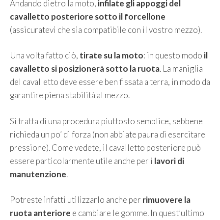
Andando dietro la moto,
infilate gli appoggi del
cavalletto posteriore sotto il forcellone
(assicuratevi che sia compatibile con il vostro mezzo).
Una volta fatto ciò,
tirate su la moto
: in questo modo
il
cavalletto si posizionerà sotto la ruota
. La maniglia
del cavalletto deve essere ben fissata a terra, in modo da
garantire piena stabilità al mezzo.
Si tratta di una procedura piuttosto semplice, sebbene
richieda un po’ di forza (non abbiate paura di esercitare
pressione). Come vedete, il cavalletto posteriore può
essere particolarmente utile anche per i
lavori di
manutenzione
.
Potreste infatti utilizzarlo anche per
rimuovere la
ruota anteriore
e cambiare le gomme. In quest’ultimo