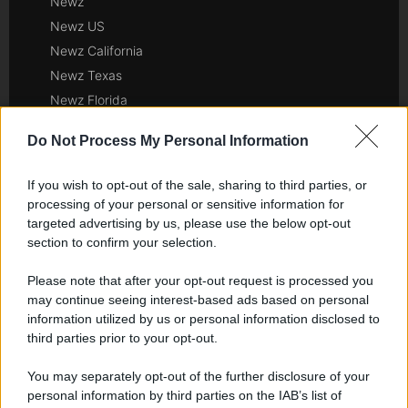
Newz
Newz US
Newz California
Newz Texas
Newz Florida
Newz New York
Do Not Process My Personal Information
Newz Pennsylvania
Newz Illinois
If you wish to opt-out of the sale, sharing to third parties, or
Newz Ohio
processing of your personal or sensitive information for
Gameland
targeted advertising by us, please use the below opt-out
section to confirm your selection.
Hig Tech Mag
Scoop Mag
Please note that after your opt-out request is processed you
Lgbtqia News
may continue seeing interest-based ads based on personal
information utilized by us or personal information disclosed to
Motors Magazine 365
third parties prior to your opt-out.
Day Travel 365
Home Magazine 365
You may separately opt-out of the further disclosure of your
Cineverse Magazine
personal information by third parties on the IAB’s list of