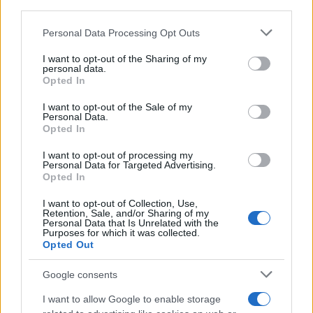
downstream participants.
SecondHomeMagazine
Personal Data Processing Opt Outs
This information may also be disclosed by us to third parties
on the IAB’s List of Downstream Participants that may further
I want to opt-out of the Sharing of my
disclose it to other third parties.
personal data.
Francia
Opted In
Please note that this website/app uses one or more Google
services and may gather and store information including but
InvestirMag
I want to opt-out of the Sale of my
Personal Data.
not limited to your visit or usage behaviour. You may click to
Opted In
grant or deny consent to Google and its third-party tags to
Germania
use your data for below specified purposes in below Google
I want to opt-out of processing my
consent section.
Personal Data for Targeted Advertising.
Investieren24
Opted In
UK
I want to opt-out of Collection, Use,
Retention, Sale, and/or Sharing of my
Personal Data that Is Unrelated with the
News Hub UK
Purposes for which it was collected.
Opted Out
Lgbtq News
Google consents
Olanda
I want to allow Google to enable storage
Investeren 24