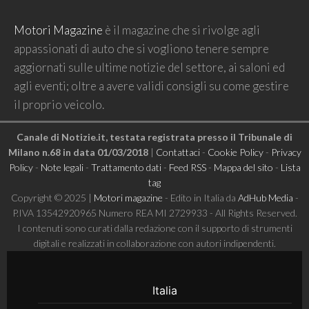
Motori Magazine
è il magazine che si rivolge agli
appassionati di auto che si vogliono tenere sempre
aggiornati sulle ultime notizie del settore, ai saloni ed
agli eventi; oltre a avere validi consigli su come gestire
il proprio veicolo.
Canale di Notizie.it, testata registrata presso il Tribunale di
Milano n.68 in data 01/03/2018
|
Contattaci
-
Cookie Policy
-
Privacy
Policy
-
Note legali
-
Trattamento dati
-
Feed RSS
-
Mappa del sito
-
Lista
tag
Copyright © 2025 |
Motori magazine
- Edito in Italia da
AdHub Media
-
P.IVA 13542920965 Numero REA MI 2729933 - All Rights Reserved.
I contenuti sono curati dalla redazione con il supporto di strumenti
digitali e realizzati in collaborazione con autori indipendenti.
Italia