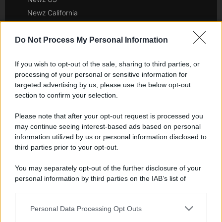
Newz California
Newz Texas
Newz Florida
Do Not Process My Personal Information
Newz New York
If you wish to opt-out of the sale, sharing to third parties, or
Newz Pennsylvania
processing of your personal or sensitive information for
Newz Illinois
targeted advertising by us, please use the below opt-out
Newz Ohio
section to confirm your selection.
Gameland
Please note that after your opt-out request is processed you
Hig Tech Mag
may continue seeing interest-based ads based on personal
Scoop Mag
information utilized by us or personal information disclosed to
Lgbtqia News
third parties prior to your opt-out.
Motors Magazine 365
You may separately opt-out of the further disclosure of your
Day Travel 365
personal information by third parties on the IAB’s list of
Home Magazine 365
downstream participants.
Cineverse Magazine
Personal Data Processing Opt Outs
This information may also be disclosed by us to third parties
SecondHomeMagazine
on the IAB’s List of Downstream Participants that may further