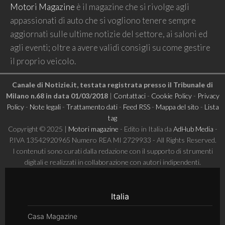
Motori Magazine
è il magazine che si rivolge agli
appassionati di auto che si vogliono tenere sempre
aggiornati sulle ultime notizie del settore, ai saloni ed
agli eventi; oltre a avere validi consigli su come gestire
il proprio veicolo.
Canale di Notizie.it, testata registrata presso il Tribunale di
Milano n.68 in data 01/03/2018
|
Contattaci
-
Cookie Policy
-
Privacy
Policy
-
Note legali
-
Trattamento dati
-
Feed RSS
-
Mappa del sito
-
Lista
tag
Copyright © 2025 |
Motori magazine
- Edito in Italia da
AdHub Media
-
P.IVA 13542920965 Numero REA MI 2729933 - All Rights Reserved.
I contenuti sono curati dalla redazione con il supporto di strumenti
digitali e realizzati in collaborazione con autori indipendenti.
Italia
Casa Magazine