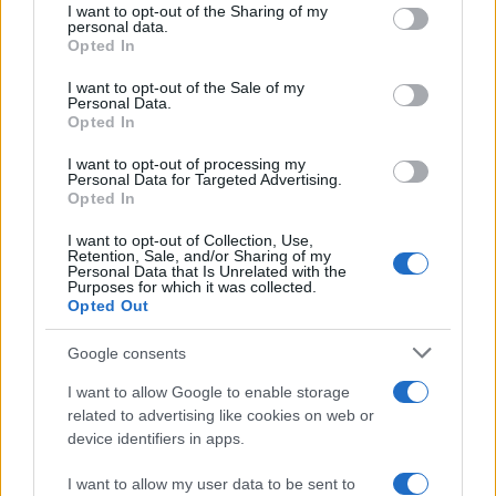
I want to opt-out of the Sharing of my
disclose it to other third parties.
personal data.
Opted In
Please note that this website/app uses one or more Google
services and may gather and store information including but
I want to opt-out of the Sale of my
Francia
Personal Data.
not limited to your visit or usage behaviour. You may click to
Opted In
grant or deny consent to Google and its third-party tags to
InvestirMag
use your data for below specified purposes in below Google
I want to opt-out of processing my
consent section.
Personal Data for Targeted Advertising.
Germania
Opted In
Investieren24
I want to opt-out of Collection, Use,
Retention, Sale, and/or Sharing of my
Personal Data that Is Unrelated with the
UK
Purposes for which it was collected.
Opted Out
News Hub UK
Google consents
Lgbtq News
I want to allow Google to enable storage
Olanda
related to advertising like cookies on web or
device identifiers in apps.
Investeren 24
I want to allow my user data to be sent to
NL Newz