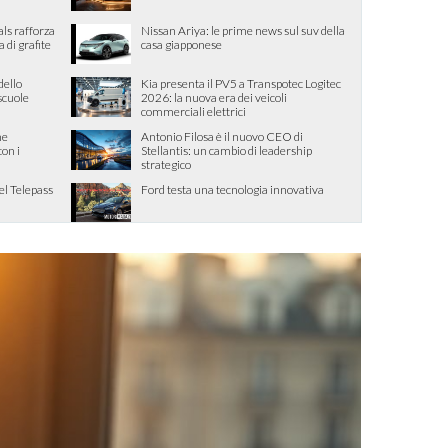
als rafforza
Nissan Ariya: le prime news sul suv della
di grafite
casa giapponese
dello
Kia presenta il PV5 a Transpotec Logitec
 scuole
2026: la nuova era dei veicoli
commerciali elettrici
me
Antonio Filosa è il nuovo CEO di
con i
Stellantis: un cambio di leadership
strategico
el Telepass
Ford testa una tecnologia innovativa