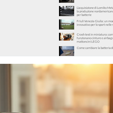
L’acquisizione di Lomiko Met
la produzione nordamericana 
per batterie
Friuli Venezia Giulia: un mo
innovativo per lo sport nelle
Crash test in miniatura: co
funzionano cinture e airbag 
mattoncini LEGO
Come cambiare la batteria d