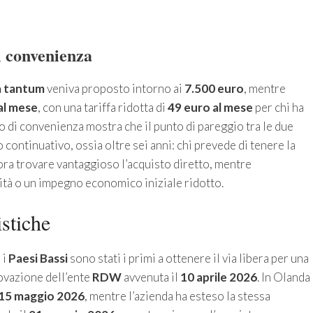
i convenienza
a tantum
veniva proposto intorno ai
7.500 euro
, mentre
al mese
, con una tariffa ridotta di
49 euro al mese
per chi ha
o di convenienza mostra che il punto di pareggio tra le due
o continuativo, ossia oltre sei anni: chi prevede di tenere la
ora trovare vantaggioso l’acquisto diretto, mentre
ità o un impegno economico iniziale ridotto.
stiche
 i
Paesi Bassi
sono stati i primi a ottenere il via libera per una
rovazione dell’ente
RDW
avvenuta il
10 aprile 2026
. In Olanda
15 maggio 2026
, mentre l’azienda ha esteso la stessa