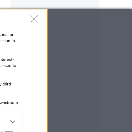
sonal or
ection to
nterest-
closed to
e
 third
Downstream
er and store
to grant or
ed purposes