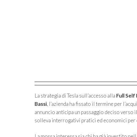
La strategia di Tesla sull’accesso alla
Full Self
Bassi
, l’azienda ha fissato il termine per l’ac
annuncio anticipa un passaggio deciso verso i
solleva interrogativi pratici ed economici per 
La mossa interessa sia chi ha già investito nel