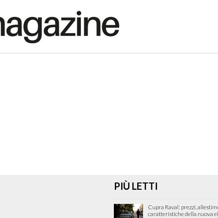
PIÙ LETTI
Cupra Raval: prezzi, allestim
caratteristiche della nuova e