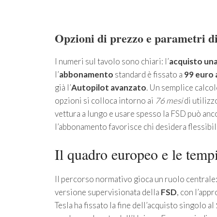
Opzioni di prezzo e parametri d
I numeri sul tavolo sono chiari: l’
acquisto un
l’
abbonamento
standard è fissato a
99 euro 
già l’
Autopilot avanzato
. Un semplice calcol
opzioni si colloca intorno ai
76 mesi
di utilizz
vettura a lungo e usare spesso la FSD può anc
l’abbonamento favorisce chi desidera flessibil
Il quadro europeo e le tempi
Il percorso normativo gioca un ruolo centrale:
versione supervisionata della
FSD
, con l’app
Tesla ha fissato la fine dell’acquisto singolo al