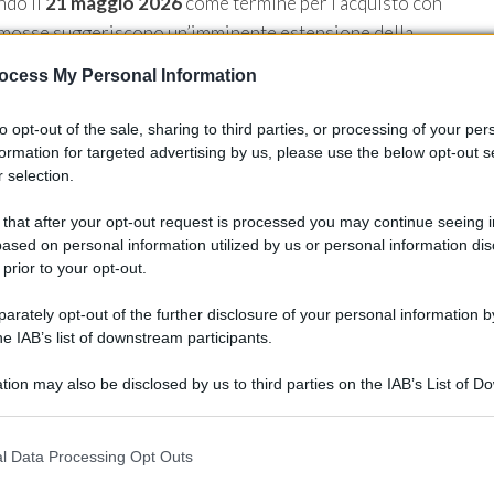
ndo il
21 maggio 2026
come termine per l’acquisto con
e mosse suggeriscono un’imminente estensione della
, pur in presenza di dubbi o ritardi nazionali.
ocess My Personal Information
to opt-out of the sale, sharing to third parties, or processing of your per
formation for targeted advertising by us, please use the below opt-out s
uropea per ottenere un’approvazione comunitaria e l’esame
 selection.
sarà valutata a livello sovranazionale. La transizione verso
 that after your opt-out request is processed you may continue seeing i
aS)
riflette anche considerazioni commerciali e normative:
ased on personal information utilized by us or personal information dis
rezzo con l’evoluzione delle funzionalità e facilita la gestion
 prior to your opt-out.
ilità legale, mentre i legislatori osservano con attenzione
rately opt-out of the further disclosure of your personal information by
he IAB’s list of downstream participants.
tion may also be disclosed by us to third parties on the IAB’s List of 
 that may further disclose it to other third parties.
 that this website/app uses one or more Google services and may gath
l Data Processing Opt Outs
including but not limited to your visit or usage behaviour. You may click 
 to Google and its third-party tags to use your data for below specifi