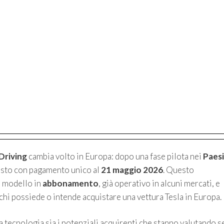
 Driving
cambia volto in Europa: dopo una fase pilota nei
Paesi
quisto con pagamento unico al
21 maggio 2026
. Questo
l modello in
abbonamento
, già operativo in alcuni mercati, e
chi possiede o intende acquistare una vettura Tesla in Europa.
la tecnologia sia i potenziali acquirenti che stanno valutando s