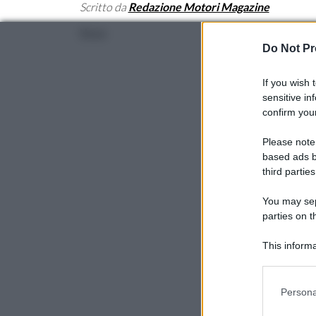
Scritto da
Redazione Motori Magazine
Categorie
News
Do Not Pr
If you wish 
sensitive in
confirm your
Please note
based ads b
third parties
You may sepa
parties on t
This informa
Participants
Please note
Persona
information 
deny consent