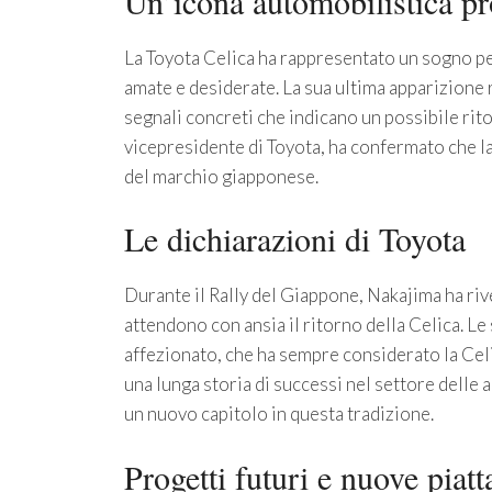
Un’icona automobilistica pr
La Toyota Celica ha rappresentato un sogno pe
amate e desiderate. La sua ultima apparizione r
segnali concreti che indicano un possibile ri
vicepresidente di Toyota, ha confermato che la 
del marchio giapponese.
Le dichiarazioni di Toyota
Durante il Rally del Giappone, Nakajima ha riv
attendono con ansia il ritorno della Celica. L
affezionato, che ha sempre considerato la Celic
una lunga storia di successi nel settore delle 
un nuovo capitolo in questa tradizione.
Progetti futuri e nuove piat