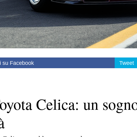
i su Facebook
Tweet
Toyota Celica: un sogn
à