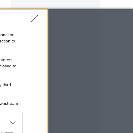
sonal or
ection to
nterest-
closed to
 third
Downstream
er and store
to grant or
ed purposes