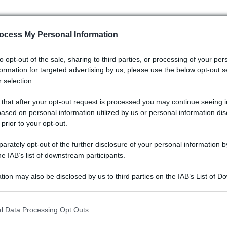
ocess My Personal Information
to opt-out of the sale, sharing to third parties, or processing of your per
formation for targeted advertising by us, please use the below opt-out s
 selection.
 that after your opt-out request is processed you may continue seeing i
ased on personal information utilized by us or personal information dis
 prior to your opt-out.
rately opt-out of the further disclosure of your personal information by
he IAB’s list of downstream participants.
tion may also be disclosed by us to third parties on the IAB’s List of 
 that may further disclose it to other third parties.
 that this website/app uses one or more Google services and may gath
l Data Processing Opt Outs
including but not limited to your visit or usage behaviour. You may click 
 to Google and its third-party tags to use your data for below specifi