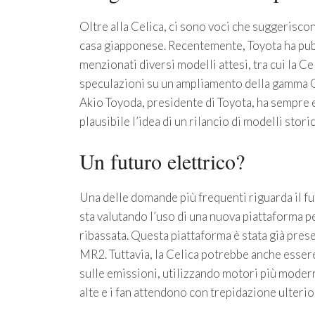
Oltre alla Celica, ci sono voci che suggeriscon
casa giapponese. Recentemente, Toyota ha pubbl
menzionati diversi modelli attesi, tra cui la 
speculazioni su un ampliamento della gamma Ga
Akio Toyoda, presidente di Toyota, ha sempre e
plausibile l’idea di un rilancio di modelli storic
Un futuro elettrico?
Una delle domande più frequenti riguarda il fu
sta valutando l’uso di una nuova piattaforma per
ribassata. Questa piattaforma è stata già prese
MR2. Tuttavia, la Celica potrebbe anche esser
sulle emissioni, utilizzando motori più moderni
alte e i fan attendono con trepidazione ulterior