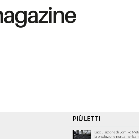
PIÙ LETTI
L’acquisizione di Lomiko Met
la produzione nordamericana 