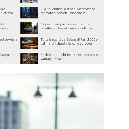
ia e
Ola Källenius e la sfida di Mercedes nel
 elettrica
mercato automobilistico cinese
dello
Cupra Raval: prezzi, allestimenti e
 scuole
caratteristiche della nuova elettrica
sul suv della
Tutte le novità del Salone di Parigi 2026:
dai marchi cinesi alle icone europee
o Dugnano:
Fabbriche auto hi-tech cinesi: processi e
vantaggi chiave