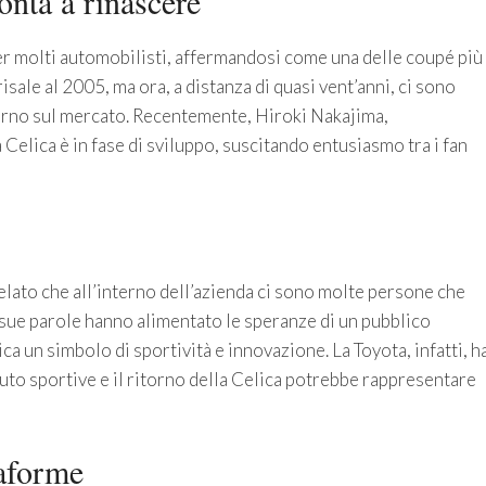
onta a rinascere
r molti automobilisti, affermandosi come una delle coupé più
isale al 2005, ma ora, a distanza di quasi vent’anni, ci sono
torno sul mercato. Recentemente, Hiroki Nakajima,
Celica è in fase di sviluppo, suscitando entusiasmo tra i fan
elato che all’interno dell’azienda ci sono molte persone che
e sue parole hanno alimentato le speranze di un pubblico
a un simbolo di sportività e innovazione. La Toyota, infatti, h
auto sportive e il ritorno della Celica potrebbe rappresentare
taforme