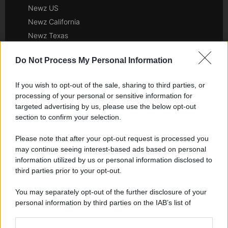
Newz US
Newz California
Newz Texas
Newz Florida
Do Not Process My Personal Information
Newz New York
Newz Pennsylvania
If you wish to opt-out of the sale, sharing to third parties, or
Newz Illinois
processing of your personal or sensitive information for
Newz Ohio
targeted advertising by us, please use the below opt-out
section to confirm your selection.
Gameland
Hig Tech Mag
Please note that after your opt-out request is processed you
Scoop Mag
may continue seeing interest-based ads based on personal
Lgbtqia News
information utilized by us or personal information disclosed to
third parties prior to your opt-out.
Motors Magazine 365
Day Travel 365
You may separately opt-out of the further disclosure of your
Home Magazine 365
personal information by third parties on the IAB’s list of
downstream participants.
Cineverse Magazine
SecondHomeMagazine