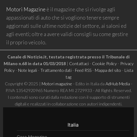
Motori Magazine
è il magazine che si rivolge agli
appassionati di auto che si vogliono tenere sempre
aggiornati sulle ultime notizie del settore, ai saloni ed
agli eventi; oltre a avere validi consigli su come gestire
il proprio veicolo.
Canale di Notizie.it, testata registrata presso il Tribunale di
Milano n.68 in data 01/03/2018
|
Contattaci
-
Cookie Policy
-
Privacy
Policy
-
Note legali
-
Trattamento dati
-
Feed RSS
-
Mappa del sito
-
Lista
tag
Copyright © 2025 |
Motori magazine
- Edito in Italia da
AdHub Media
-
P.IVA 13542920965 Numero REA MI 2729933 - All Rights Reserved.
I contenuti sono curati dalla redazione con il supporto di strumenti
digitali e realizzati in collaborazione con autori indipendenti.
Italia
Casa Magazine