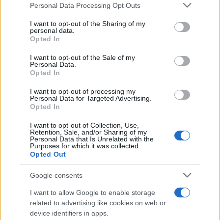
Personal Data Processing Opt Outs
This information may also be disclosed by us to third parties
on the IAB’s List of Downstream Participants that may further
I want to opt-out of the Sharing of my
disclose it to other third parties.
personal data.
Opted In
Please note that this website/app uses one or more Google
Francia
services and may gather and store information including but
I want to opt-out of the Sale of my
Personal Data.
not limited to your visit or usage behaviour. You may click to
InvestirMag
Opted In
grant or deny consent to Google and its third-party tags to
use your data for below specified purposes in below Google
Germania
I want to opt-out of processing my
consent section.
Personal Data for Targeted Advertising.
Opted In
Investieren24
I want to opt-out of Collection, Use,
Retention, Sale, and/or Sharing of my
UK
Personal Data that Is Unrelated with the
Purposes for which it was collected.
News Hub UK
Opted Out
Lgbtq News
Google consents
Olanda
I want to allow Google to enable storage
related to advertising like cookies on web or
Investeren 24
device identifiers in apps.