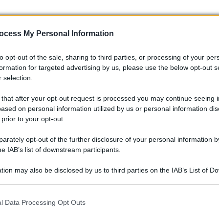
ocess My Personal Information
to opt-out of the sale, sharing to third parties, or processing of your per
formation for targeted advertising by us, please use the below opt-out s
 selection.
otere!
 that after your opt-out request is processed you may continue seeing i
ased on personal information utilized by us or personal information dis
to ti abbia fatto vedere la T sotto una luce diversa. È
 prior to your opt-out.
viaggiare più serenamente, ma anche per comprendere le
rately opt-out of the further disclosure of your personal information by
Così, la prossima volta che passerai davanti a un casello,
he IAB’s list of downstream participants.
cosa significhi davvero quel simbolo! E tu, che ne pensi? Ti è mai
acci sapere nei commenti! 💬✨
tion may also be disclosed by us to third parties on the IAB’s List of 
 that may further disclose it to other third parties.
 that this website/app uses one or more Google services and may gath
l Data Processing Opt Outs
including but not limited to your visit or usage behaviour. You may click 
 to Google and its third-party tags to use your data for below specifi