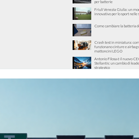
per batterie
Friuli Venezia Giulia: un mo
innovativo per lo sport nelle
Come cambiare la batteria d
Crash test in miniatura: co
funzionano cinture e airbag 
mattoncini LEGO
Antonio Filosa è il nuovo CE
Stellantis: un cambio di lead
strategico