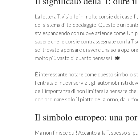
Il significato della T: oltre i
La lettera T, visibile in molte corsie dei casell
del sistema di telepedaggio. Questo è un punto
sta espandendo con nuove aziende come Unip
sapere che le corsie contrassegnate con la T so
sei trovato a pensare di avere una sola opzione
molto più vasto di quanto pensassi! 🍽️
È interessante notare come questo simbolo st
l’entrata di nuovi servizi, gli automobilisti d
dell’importanza di non limitarsi a pensare che s
non ordinare solo il piatto del giorno, dai un’o
Il simbolo europeo: una port
Ma non finisce qui! Accanto alla T, spesso si 