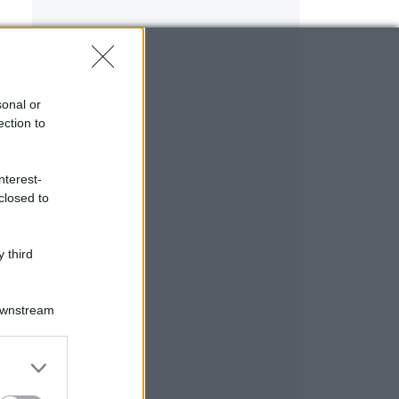
sonal or
ection to
nterest-
closed to
 third
Downstream
er and store
to grant or
ed purposes