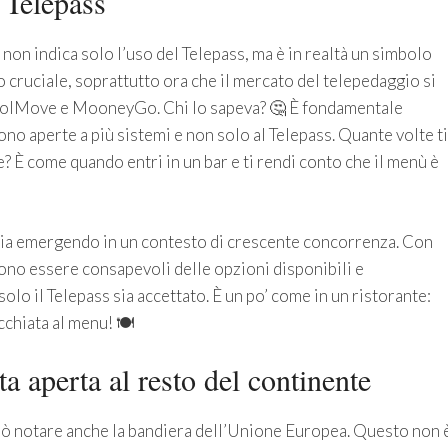
l Telepass
i, non indica solo l’uso del Telepass, ma è in realtà un simbolo
 cruciale, soprattutto ora che il mercato del telepedaggio si
olMove e MooneyGo. Chi lo sapeva? 🤔 È fondamentale
no aperte a più sistemi e non solo al Telepass. Quante volte ti
? È come quando entri in un bar e ti rendi conto che il menù è
ia emergendo in un contesto di crescente concorrenza. Con
evono essere consapevoli delle opzioni disponibili e
olo il Telepass sia accettato. È un po’ come in un ristorante:
cchiata al menu! 🍽️
a aperta al resto del continente
può notare anche la bandiera dell’Unione Europea. Questo non 