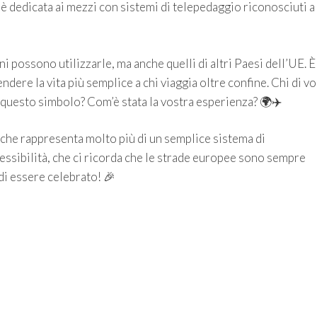
a è dedicata ai mezzi con sistemi di telepedaggio riconosciuti a
iani possono utilizzarle, ma anche quelli di altri Paesi dell’UE. È
ndere la vita più semplice a chi viaggia oltre confine. Chi di vo
o questo simbolo? Com’è stata la vostra esperienza? 🌍✈️
a che rappresenta molto più di un semplice sistema di
ssibilità, che ci ricorda che le strade europee sono sempre
di essere celebrato! 🎉