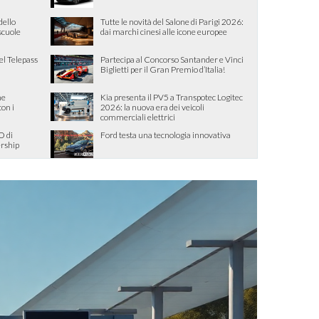
dello
Tutte le novità del Salone di Parigi 2026:
 scuole
dai marchi cinesi alle icone europee
el Telepass
Partecipa al Concorso Santander e Vinci
Biglietti per il Gran Premio d’Italia!
me
Kia presenta il PV5 a Transpotec Logitec
con i
2026: la nuova era dei veicoli
commerciali elettrici
O di
Ford testa una tecnologia innovativa
ership