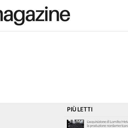
PIÙ LETTI
L’acquisizione di Lomiko Met
la produzione nordamericana 