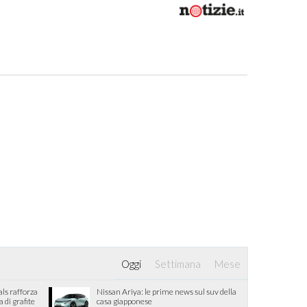
Oggi
Settimana
Mese
als rafforza
Nissan Ariya: le prime news sul suv della
di grafite
casa giapponese