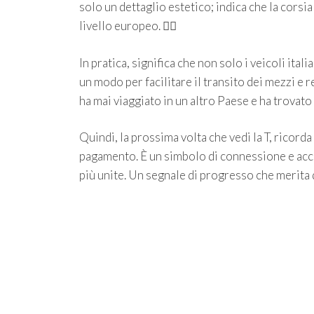
solo un dettaglio estetico; indica che la corsi
livello europeo. 🏳️‍🌈
In pratica, significa che non solo i veicoli ital
un modo per facilitare il transito dei mezzi e re
ha mai viaggiato in un altro Paese e ha trovat
Quindi, la prossima volta che vedi la T, ricord
pagamento. È un simbolo di connessione e acce
più unite. Un segnale di progresso che merita 