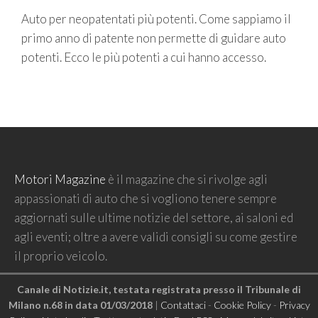
Auto per neopatentati più potenti. Come sappiamo il
primo anno di patente non permette di guidare auto
potenti. Ecco le più potenti a cui hanno accesso.
Motori Magazine
è il magazine che si rivolge agli
appassionati di auto che si vogliono tenere sempre
aggiornati sulle ultime notizie del settore, ai saloni ed
agli eventi; oltre a avere validi consigli su come gestire
il proprio veicolo.
Canale di Notizie.it, testata registrata presso il Tribunale di
Milano n.68 in data 01/03/2018
|
Contattaci
-
Cookie Policy
-
Privacy