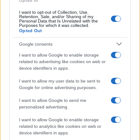
Opted In
I want to opt-out of Collection, Use,
UK
Retention, Sale, and/or Sharing of my
Personal Data that Is Unrelated with the
Purposes for which it was collected.
News Hub UK
Opted Out
Lgbtq News
Google consents
Olanda
I want to allow Google to enable storage
related to advertising like cookies on web or
Investeren 24
device identifiers in apps.
NL Newz
I want to allow my user data to be sent to
Google for online advertising purposes.
I want to allow Google to send me
personalized advertising.
I want to allow Google to enable storage
related to analytics like cookies on web or
device identifiers in apps.