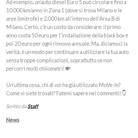
Ad esempio, un’auto diesel Euro 5 può circolare fino a
10.000 km/anno in Zona 1 (dove si trova Milano e le
aree limitrofe) e 2.000 km all’interno dell’Area B di
Milano. Certo, c’è un costo da considerare: il primo
anno costa 50 euro per l’installazione della black box e
poi 20 euro per ogni rinnovo annuale. Ma, diciamoci la
verità, è un modo per continuare a utilizzare la tua auto
senza troppe complicazioni, soprattutto se non
percorri molti chilometri! 💸
Un’ultima cosa, chi di voi ha già utilizzato MoVe-In?
Come vi siete trovati? Fatemi sapere nei commenti! 👇
Scritto da
Staff
Categorie
News