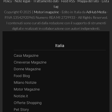
Policy
-
Note legali
-
Trattamento dati
-
Feed RSS
-
Mappa del sito
-
Lista
tag
Copyright © 2025 |
Motori magazine
- Edito in Italia da
AdHub Media
-
P.IVA 13542920965 Numero REA MI 2729933 - All Rights Reserved.
I contenuti sono curati dalla redazione con il supporto di strumenti
digitali e realizzati in collaborazione con autori indipendenti.
Italia
Casa Magazine
Cineverse Magazine
Donne Magazine
Food Blog
Milano Notizie
Motor Magazine
Notizie.it
Offerte Shopping
Pet Story