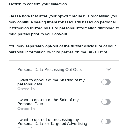
Gameland
section to confirm your selection.
Hig Tech Mag
Please note that after your opt-out request is processed you
Scoop Mag
may continue seeing interest-based ads based on personal
Lgbtqia News
information utilized by us or personal information disclosed to
Motors Magazine 365
third parties prior to your opt-out.
Day Travel 365
You may separately opt-out of the further disclosure of your
Home Magazine 365
personal information by third parties on the IAB’s list of
Cineverse Magazine
downstream participants.
SecondHomeMagazine
Personal Data Processing Opt Outs
This information may also be disclosed by us to third parties
on the IAB’s List of Downstream Participants that may further
I want to opt-out of the Sharing of my
disclose it to other third parties.
personal data.
Opted In
Francia
Please note that this website/app uses one or more Google
services and may gather and store information including but
I want to opt-out of the Sale of my
InvestirMag
Personal Data.
not limited to your visit or usage behaviour. You may click to
Opted In
grant or deny consent to Google and its third-party tags to
use your data for below specified purposes in below Google
Germania
I want to opt-out of processing my
consent section.
Personal Data for Targeted Advertising.
Investieren24