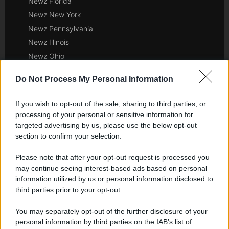
Newz Florida
Newz New York
Newz Pennsylvania
Newz Illinois
Newz Ohio
Gameland
Do Not Process My Personal Information
Hig Tech Mag
Scoop Mag
If you wish to opt-out of the sale, sharing to third parties, or
Lgbtqia News
processing of your personal or sensitive information for
Motors Magazine 365
targeted advertising by us, please use the below opt-out
section to confirm your selection.
Day Travel 365
Home Magazine 365
Please note that after your opt-out request is processed you
Cineverse Magazine
may continue seeing interest-based ads based on personal
information utilized by us or personal information disclosed to
SecondHomeMagazine
third parties prior to your opt-out.
You may separately opt-out of the further disclosure of your
personal information by third parties on the IAB’s list of