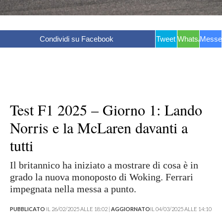
Condividi su Facebook
Tweet
WhatsApp
Messe
Test F1 2025 – Giorno 1: Lando
Norris e la McLaren davanti a
tutti
Il britannico ha iniziato a mostrare di cosa è in
grado la nuova monoposto di Woking. Ferrari
impegnata nella messa a punto.
PUBBLICATO
IL 26/02/2025 ALLE 18:02 |
AGGIORNATO
IL 04/03/2025 ALLE 14:10