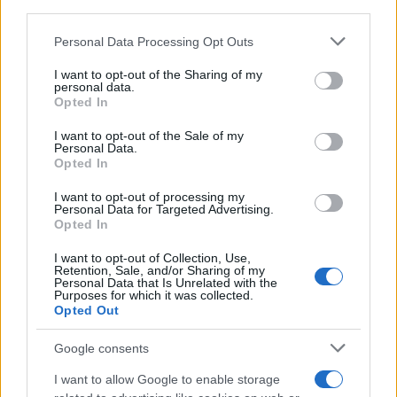
Francia
downstream participants.
InvestirMag
Personal Data Processing Opt Outs
This information may also be disclosed by us to third parties
on the IAB’s List of Downstream Participants that may further
I want to opt-out of the Sharing of my
Germania
disclose it to other third parties.
personal data.
Opted In
Please note that this website/app uses one or more Google
Investieren24
services and may gather and store information including but
I want to opt-out of the Sale of my
Personal Data.
not limited to your visit or usage behaviour. You may click to
UK
Opted In
grant or deny consent to Google and its third-party tags to
use your data for below specified purposes in below Google
News Hub UK
I want to opt-out of processing my
consent section.
Personal Data for Targeted Advertising.
Lgbtq News
Opted In
I want to opt-out of Collection, Use,
Olanda
Retention, Sale, and/or Sharing of my
Personal Data that Is Unrelated with the
Investeren 24
Purposes for which it was collected.
Opted Out
NL Newz
Google consents
I want to allow Google to enable storage