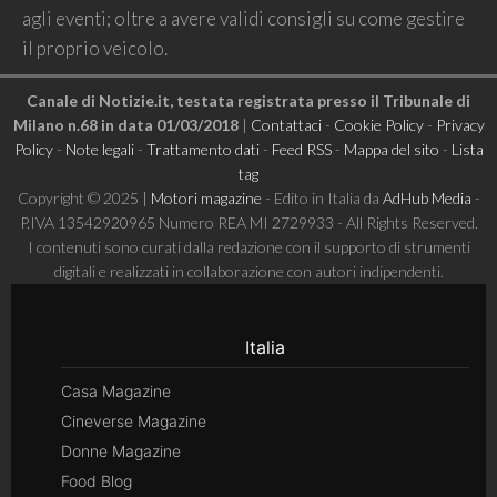
agli eventi; oltre a avere validi consigli su come gestire
il proprio veicolo.
Canale di Notizie.it, testata registrata presso il Tribunale di
Milano n.68 in data 01/03/2018
|
Contattaci
-
Cookie Policy
-
Privacy
Policy
-
Note legali
-
Trattamento dati
-
Feed RSS
-
Mappa del sito
-
Lista
tag
Copyright © 2025 |
Motori magazine
- Edito in Italia da
AdHub Media
-
P.IVA 13542920965 Numero REA MI 2729933 - All Rights Reserved.
I contenuti sono curati dalla redazione con il supporto di strumenti
digitali e realizzati in collaborazione con autori indipendenti.
Italia
Casa Magazine
Cineverse Magazine
Donne Magazine
Food Blog