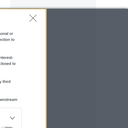
sonal or
ection to
nterest-
closed to
 third
Downstream
er and store
to grant or
ed purposes