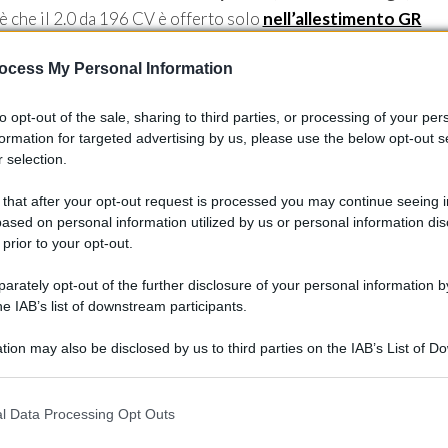
 è che il 2.0 da 196 CV è offerto solo
nell’allestimento GR
sponibile anche negli allestimenti Design e Collection. In
ocess My Personal Information
€
quando il modello da 184 CV aveva un prezzo di 34.100 €.
to opt-out of the sale, sharing to third parties, or processing of your per
a della Corolla. Il modello Collection guadagna più di 3.000
formation for targeted advertising by us, please use the below opt-out s
cluso: carrozzeria bicolore, cerchi da 18″, head-up display,
 selection.
anto audio premium JBL, portellone posteriore elettrico, ecc.
 that after your opt-out request is processed you may continue seeing i
l genere sono davvero tanti!
ased on personal information utilized by us or personal information dis
 prior to your opt-out.
rately opt-out of the further disclosure of your personal information by
he IAB’s list of downstream participants.
tion may also be disclosed by us to third parties on the IAB’s List of 
 that may further disclose it to other third parties.
 that this website/app uses one or more Google services and may gath
l Data Processing Opt Outs
including but not limited to your visit or usage behaviour. You may click 
 to Google and its third-party tags to use your data for below specifi