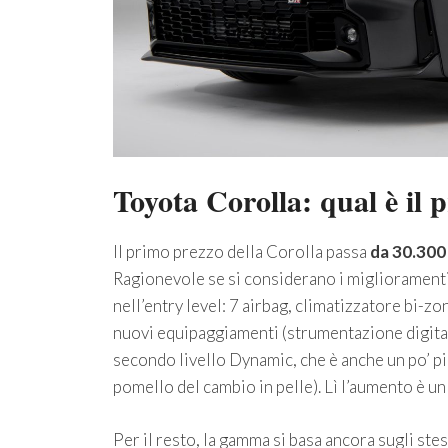
Toyota Corolla: qual è il 
Il primo prezzo della Corolla passa
da 30.300
Ragionevole se si considerano i miglioramenti
nell’entry level: 7 airbag, climatizzatore bi-z
nuovi equipaggiamenti (strumentazione digital
secondo livello Dynamic, che è anche un po’ pi
pomello del cambio in pelle). Lì l’aumento è un 
Per il resto, la gamma si basa ancora sugli stessi