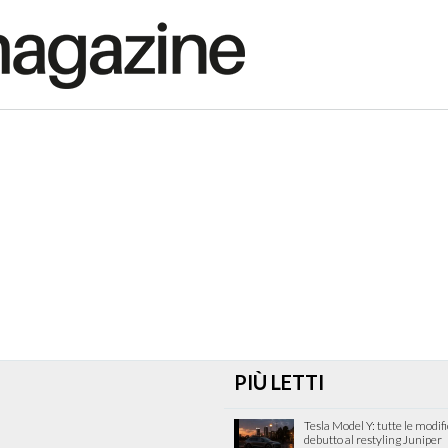
PIÙ LETTI
Tesla Model Y: tutte le modif
debutto al restyling Juniper