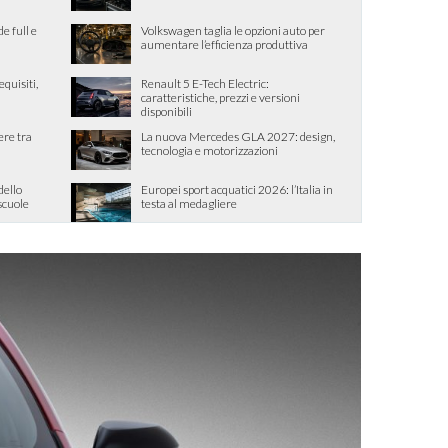
de full e
Volkswagen taglia le opzioni auto per
aumentare l’efficienza produttiva
quisiti,
Renault 5 E-Tech Electric:
caratteristiche, prezzi e versioni
disponibili
ere tra
La nuova Mercedes GLA 2027: design,
tecnologia e motorizzazioni
dello
Europei sport acquatici 2026: l’Italia in
 scuole
testa al medagliere