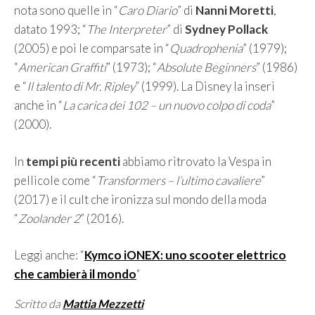
nota sono quelle in “
Caro Diario
” di
Nanni Moretti
,
datato 1993; “
The Interpreter
” di
Sydney Pollack
(2005) e poi le comparsate in “
Quadrophenia
” (1979);
“
American Graffiti
” (1973); “
Absolute Beginners
” (1986)
e “
Il talento di Mr. Ripley
” (1999). La Disney la inserì
anche in “
La carica dei 102 – un nuovo colpo di coda
”
(2000).
In
tempi più recenti
abbiamo ritrovato la Vespa in
pellicole come “
Transformers – l’ultimo cavaliere
”
(2017) e il cult che ironizza sul mondo della moda
“
Zoolander 2
” (2016).
Leggi anche: “
Kymco iONEX: uno scooter elettrico
che cambierà il mondo
“
Scritto da
Mattia Mezzetti