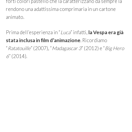
forti colori pastello che la caratterizzano da sempre la
rendono una adattissima comprimaria in un cartone
animato.
Prima dell’esperienza in “
Luca
” infatti,
la Vespa era già
stata inclusa in film d’animazione
. Ricordiamo
“
Ratatouille
” (2007), “
Madagascar 3
” (2012) e “
Big Hero
6
” (2014).