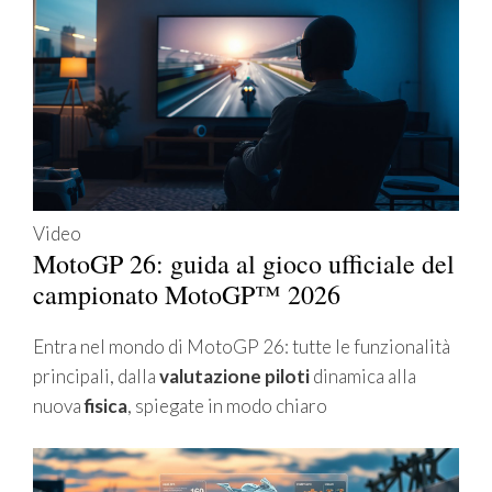
Video
MotoGP 26: guida al gioco ufficiale del
campionato MotoGP™ 2026
Entra nel mondo di MotoGP 26: tutte le funzionalità
principali, dalla
valutazione piloti
dinamica alla
nuova
fisica
, spiegate in modo chiaro