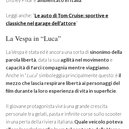
Disney Pixar e
ambientato in Italia
.
Leggi anche: “
Le auto di Tom Cruise: sportive e
classiche nel garage dell’attore
”
La Vespa in “Luca”
La Vespa è stata ed è ancora una sorta di
sinonimo della
parola libertà
, data la sua
agilità nel movimento
e
capacità di farci compagnia mentre viaggiamo
.
Anche in “
Luca
” simboleggia principalmente questo: è
il
mezzo che lascia respirare libertà ai personaggi del
film durante la loro esperienza di vita in superficie
.
Il giovane protagonista vivrà una grande crescita
personale tra gelati, pasta e infinite corse sullo scooter
in una perla della riviera italiana.
Quale veicolo poteva