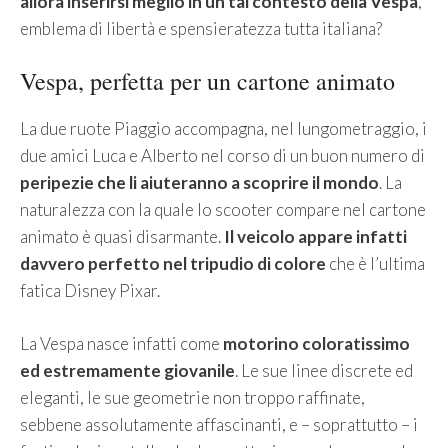
allora inserirsi meglio in un tal contesto della Vespa
,
emblema di libertà e spensieratezza tutta italiana?
Vespa, perfetta per un cartone animato
La due ruote Piaggio accompagna, nel lungometraggio, i
due amici Luca e Alberto nel corso di un buon numero di
peripezie che li aiuteranno a scoprire il mondo
. La
naturalezza con la quale lo scooter compare nel cartone
animato è quasi disarmante.
Il veicolo appare infatti
davvero perfetto nel tripudio di colore
che è l’ultima
fatica Disney Pixar.
La Vespa nasce infatti come
motorino coloratissimo
ed estremamente giovanile
. Le sue linee discrete ed
eleganti, le sue geometrie non troppo raffinate,
sebbene assolutamente affascinanti, e – soprattutto – i