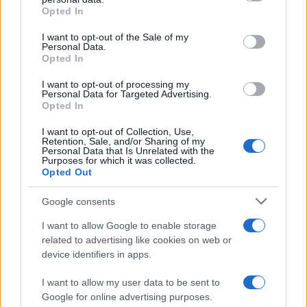
Opted In
Please note that this website/app uses one or more Google
Germania
services and may gather and store information including but
I want to opt-out of the Sale of my
Personal Data.
Investieren24
not limited to your visit or usage behaviour. You may click to
Opted In
grant or deny consent to Google and its third-party tags to
use your data for below specified purposes in below Google
UK
I want to opt-out of processing my
consent section.
Personal Data for Targeted Advertising.
Opted In
News Hub UK
Lgbtq News
I want to opt-out of Collection, Use,
Retention, Sale, and/or Sharing of my
Personal Data that Is Unrelated with the
Olanda
Purposes for which it was collected.
Opted Out
Investeren 24
Google consents
NL Newz
I want to allow Google to enable storage
related to advertising like cookies on web or
device identifiers in apps.
I want to allow my user data to be sent to
Google for online advertising purposes.