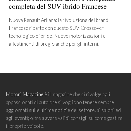
completa del SUV ibrido Francese
Nuova Renault Arkana: la rivoluzione del brand
Francese riparte con questo SUV-Crossover
tecnologico e ibrido. Nuove motorizzazioni e
allestimenti di pregio anche per gli interni.
Motori Magazine
è il magazine che si rivolge agli
appassionati di auto che si vogliono tenere sempre
aggiornati sulle ultime notizie del settore, ai saloni ed
agli eventi; oltre a avere validi consigli su come gestire
il proprio veicolo.