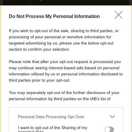
Newz Illinois
Newz Ohio
Do Not Process My Personal Information
Gameland
Hig Tech Mag
If you wish to opt-out of the sale, sharing to third parties, or
processing of your personal or sensitive information for
Scoop Mag
targeted advertising by us, please use the below opt-out
Lgbtqia News
section to confirm your selection.
Motors Magazine 365
Please note that after your opt-out request is processed you
Day Travel 365
may continue seeing interest-based ads based on personal
Home Magazine 365
information utilized by us or personal information disclosed to
Cineverse Magazine
third parties prior to your opt-out.
SecondHomeMagazine
You may separately opt-out of the further disclosure of your
personal information by third parties on the IAB’s list of
downstream participants.
Francia
Personal Data Processing Opt Outs
This information may also be disclosed by us to third parties
on the IAB’s List of Downstream Participants that may further
InvestirMag
I want to opt-out of the Sharing of my
disclose it to other third parties.
personal data.