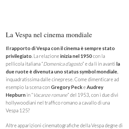
La Vespa nel cinema mondiale
Il rapporto di Vespa con il cinema è sempre stato
privilegiato
. La relazione
inizia nel 1950
con la
pellicola italiana “
Domenica d’agosto
” e da lì in avanti
la
due ruote è divenuta uno status symbol mondiale
,
inquadratissima dalle cineprese. Come dimenticare ad
esempio la scena con
Gregory Peck
e
Audrey
Hepburn
in “
Vacanze romane
” del 1953, con i due divi
hollywoodiani nel traffico romano a cavallo di una
Vespa 125?
Altre apparizioni cinematografiche della Vespa degne di