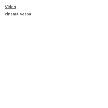
Categorie
Video
Tag
cinema
,
vespa