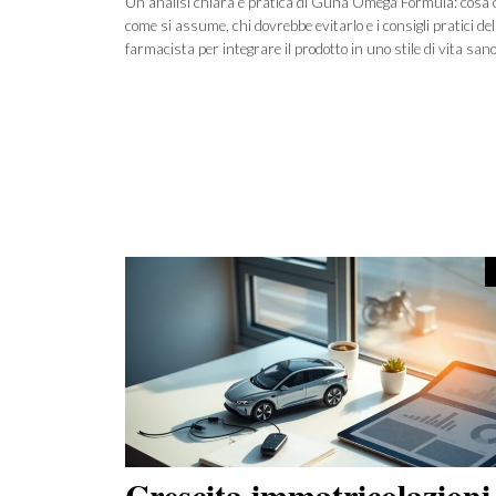
Un’analisi chiara e pratica di Guna Omega Formula: cosa 
colesterolo normali
come si assume, chi dovrebbe evitarlo e i consigli pratici del
farmacista per integrare il prodotto in uno stile di vita sano
Crescita immatricolazioni