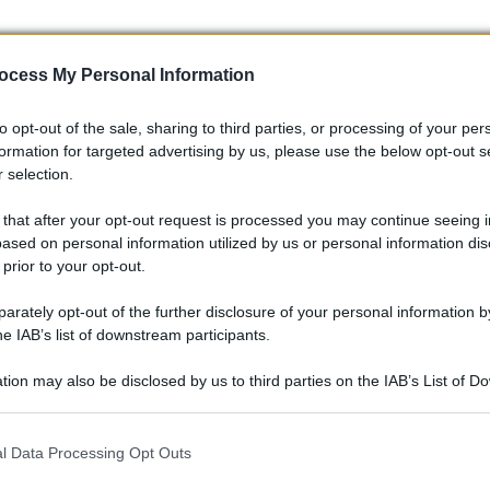
ocess My Personal Information
to opt-out of the sale, sharing to third parties, or processing of your per
Categorie
Cate
Sport
Spor
formation for targeted advertising by us, please use the below opt-out s
 selection.
 that after your opt-out request is processed you may continue seeing i
ased on personal information utilized by us or personal information dis
 prior to your opt-out.
rately opt-out of the further disclosure of your personal information by
he IAB’s list of downstream participants.
alia
MotoGP a Brno: perché il
e
circuito della Repubblica
tion may also be disclosed by us to third parties on the IAB’s List of 
 that may further disclose it to other third parties.
Ceca è un banco di prova e
 that this website/app uses one or more Google services and may gath
quando potrebbe rientrare
l Data Processing Opt Outs
026,
including but not limited to your visit or usage behaviour. You may click 
si 179
 to Google and its third-party tags to use your data for below specifi