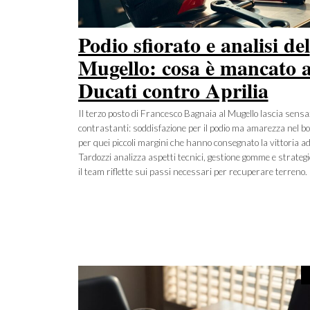
Podio sfiorato e analisi del
Mugello: cosa è mancato 
Ducati contro Aprilia
Il terzo posto di Francesco Bagnaia al Mugello lascia sensa
contrastanti: soddisfazione per il podio ma amarezza nel b
per quei piccoli margini che hanno consegnato la vittoria ad
Tardozzi analizza aspetti tecnici, gestione gomme e strateg
il team riflette sui passi necessari per recuperare terreno.