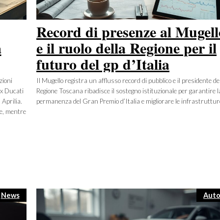
Record di presenze al Mugell
a
e il ruolo della Regione per il
futuro del gp d’Italia
zioni
Il Mugello registra un afflusso record di pubblico e il presidente de
ox Ducati
Regione Toscana ribadisce il sostegno istituzionale per garantire l
 Aprilia.
permanenza del Gran Premio d’Italia e migliorare le infrastruttur
ie, mentre
Categorie
Cate
News
Aut