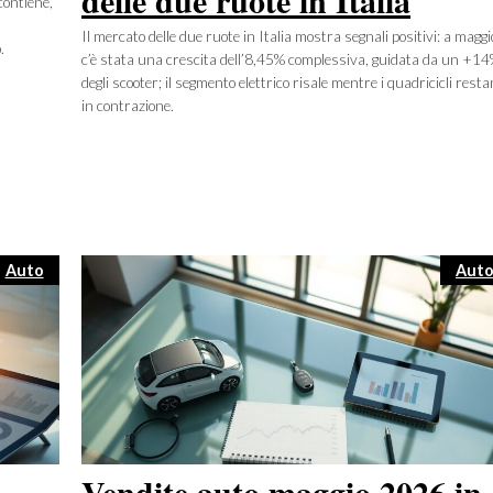
contiene,
Il mercato delle due ruote in Italia mostra segnali positivi: a maggi
.
c’è stata una crescita dell’8,45% complessiva, guidata da un +1
degli scooter; il segmento elettrico risale mentre i quadricicli rest
in contrazione.
Categorie
Cate
Auto
Aut
Vendite auto maggio 2026 in