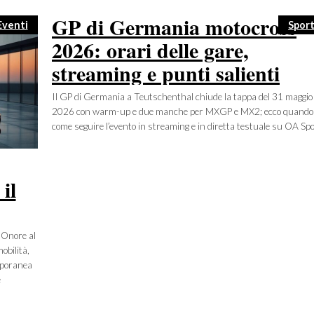
GP di Germania motocross
Categorie
Cate
Eventi
Spor
2026: orari delle gare,
streaming e punti salienti
Il GP di Germania a Teutschenthal chiude la tappa del 31 maggio
2026 con warm-up e due manche per MXGP e MX2; ecco quando
come seguire l’evento in streaming e in diretta testuale su OA Spo
il
’Onore al
obilità,
mporanea
e