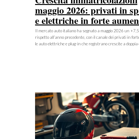
maggio 2026: privati in sp
e elettriche in forte aumen
Il mercato auto italiano ha segnato a maggio 2026 un +7,
rispetto all’anno precedente, con il canale dei privati in fort
le auto elettriche e plug-in che registrano crescite a doppia 