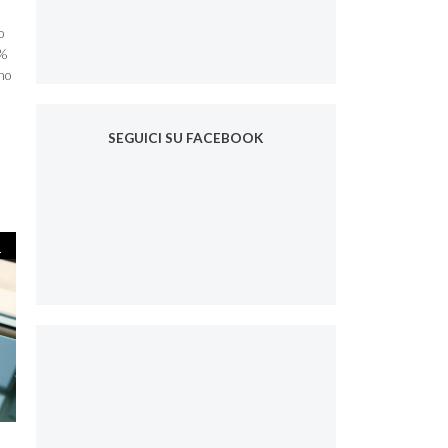
o
4%
ano
SEGUICI SU FACEBOOK
gorie
o