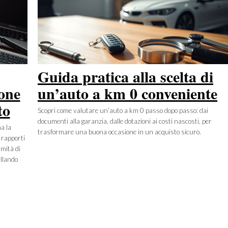
Guida pratica alla scelta di
ione
un’auto a km 0 conveniente
to
Scopri come valutare un’auto a km 0 passo dopo passo: dai
documenti alla garanzia, dalle dotazioni ai costi nascosti, per
a la
trasformare una buona occasione in un acquisto sicuro.
 rapporti
imità di
llando