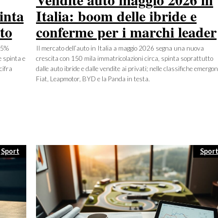
inta
Italia: boom delle ibride e
to
conferme per i marchi leader
55%
Il mercato dell’auto in Italia a maggio 2026 segna una nuova
e spinta e
crescita con 150 mila immatricolazioni circa, spinta soprattutto
cifra
dalle auto ibride e dalle vendite ai privati; nelle classifiche emergo
Fiat, Leapmotor, BYD e la Panda in testa.
Categorie
Cate
Sport
Spor