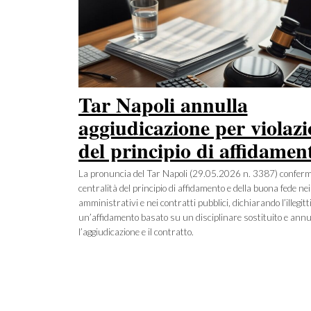
Tar Napoli annulla
aggiudicazione per violaz
del principio di affidamen
La pronuncia del Tar Napoli (29.05.2026 n. 3387) conferm
centralità del principio di affidamento e della buona fede nei
amministrativi e nei contratti pubblici, dichiarando l’illegitt
un’affidamento basato su un disciplinare sostituito e annu
l’aggiudicazione e il contratto.