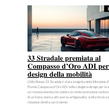
33 Stradale premiata al
Compasso d’Oro ADI per 
design della mobilità
L’Alfa Romeo 33 Stradale è stata insignita della Menzione d
Premio Compasso d’Oro ADI nella categoria design per la m
un riconoscimento che celebra la reinterpretazione conte
di un’icona storica attraverso artigianalità, scelta tecnica 
relazione diretta con il cliente