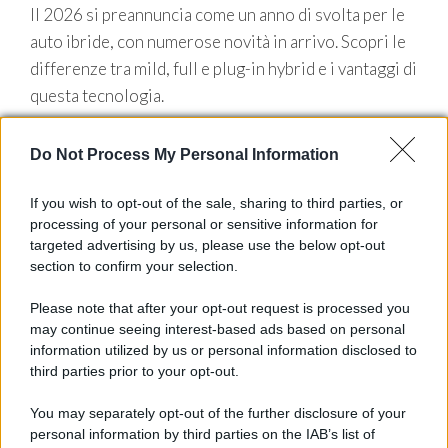
Il 2026 si preannuncia come un anno di svolta per le
auto ibride, con numerose novità in arrivo. Scopri le
differenze tra mild, full e plug-in hybrid e i vantaggi di
questa tecnologia.
Do Not Process My Personal Information
If you wish to opt-out of the sale, sharing to third parties, or
processing of your personal or sensitive information for
targeted advertising by us, please use the below opt-out
Motori Magazine
è il magazine che si rivolge agli
section to confirm your selection.
appassionati di auto che si vogliono tenere sempre
Please note that after your opt-out request is processed you
aggiornati sulle ultime notizie del settore, ai saloni ed
may continue seeing interest-based ads based on personal
agli eventi; oltre a avere validi consigli su come gestire
information utilized by us or personal information disclosed to
third parties prior to your opt-out.
il proprio veicolo.
You may separately opt-out of the further disclosure of your
Canale di Notizie.it, testata registrata presso il Tribunale di
personal information by third parties on the IAB’s list of
Milano n.68 in data 01/03/2018
|
Contattaci
-
Cookie Policy
-
Privacy