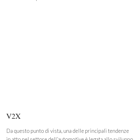
V2X
Da questo punto di vista, una delle principali tendenze
in atto nel settore dell’automotive è legata allo sviluppo