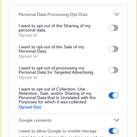
downstream participants.
Policy
-
Note legali
-
Trattamento dati
-
Feed RSS
-
Mappa del sito
-
Lista
tag
Personal Data Processing Opt Outs
This information may also be disclosed by us to third parties
Copyright © 2025 |
Motori magazine
- Edito in Italia da
AdHub Media
-
on the IAB’s List of Downstream Participants that may further
I want to opt-out of the Sharing of my
P.IVA 13542920965 Numero REA MI 2729933 - All Rights Reserved.
disclose it to other third parties.
personal data.
I contenuti sono curati dalla redazione con il supporto di strumenti
Opted In
Please note that this website/app uses one or more Google
digitali e realizzati in collaborazione con autori indipendenti.
services and may gather and store information including but
I want to opt-out of the Sale of my
Personal Data.
not limited to your visit or usage behaviour. You may click to
Opted In
grant or deny consent to Google and its third-party tags to
Italia
use your data for below specified purposes in below Google
I want to opt-out of processing my
consent section.
Personal Data for Targeted Advertising.
Casa Magazine
Opted In
Cineverse Magazine
Donne Magazine
I want to opt-out of Collection, Use,
Retention, Sale, and/or Sharing of my
Food Blog
Personal Data that Is Unrelated with the
Purposes for which it was collected.
Milano Notizie
Opted Out
Motor Magazine
Google consents
Notizie.it
Offerte Shopping
I want to allow Google to enable storage