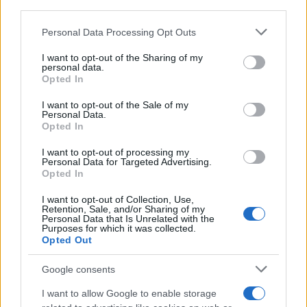
downstream participants.
Francia
Personal Data Processing Opt Outs
This information may also be disclosed by us to third parties
InvestirMag
on the IAB’s List of Downstream Participants that may further
I want to opt-out of the Sharing of my
disclose it to other third parties.
personal data.
Germania
Opted In
Please note that this website/app uses one or more Google
services and may gather and store information including but
I want to opt-out of the Sale of my
Investieren24
Personal Data.
not limited to your visit or usage behaviour. You may click to
Opted In
grant or deny consent to Google and its third-party tags to
UK
use your data for below specified purposes in below Google
I want to opt-out of processing my
consent section.
Personal Data for Targeted Advertising.
News Hub UK
Opted In
Lgbtq News
I want to opt-out of Collection, Use,
Retention, Sale, and/or Sharing of my
Olanda
Personal Data that Is Unrelated with the
Purposes for which it was collected.
Opted Out
Investeren 24
NL Newz
Google consents
I want to allow Google to enable storage