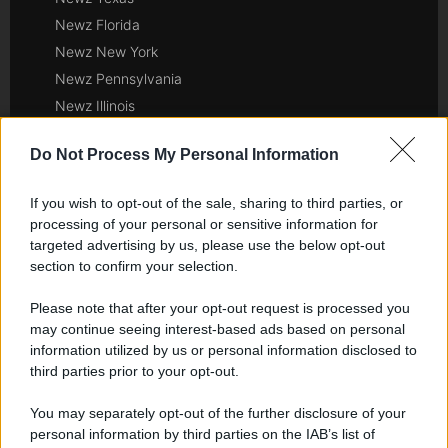
Newz Florida
Newz New York
Newz Pennsylvania
Newz Illinois
Newz Ohio
Do Not Process My Personal Information
Gameland
Hig Tech Mag
If you wish to opt-out of the sale, sharing to third parties, or
Scoop Mag
processing of your personal or sensitive information for
Lgbtqia News
targeted advertising by us, please use the below opt-out
section to confirm your selection.
Motors Magazine 365
Day Travel 365
Please note that after your opt-out request is processed you
Home Magazine 365
may continue seeing interest-based ads based on personal
Cineverse Magazine
information utilized by us or personal information disclosed to
third parties prior to your opt-out.
SecondHomeMagazine
You may separately opt-out of the further disclosure of your
personal information by third parties on the IAB’s list of