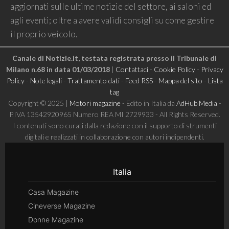
aggiornati sulle ultime notizie del settore, ai saloni ed
agli eventi; oltre a avere validi consigli su come gestire
il proprio veicolo.
Canale di Notizie.it, testata registrata presso il Tribunale di
Milano n.68 in data 01/03/2018
|
Contattaci
-
Cookie Policy
-
Privacy
Policy
-
Note legali
-
Trattamento dati
-
Feed RSS
-
Mappa del sito
-
Lista
tag
Copyright © 2025 |
Motori magazine
- Edito in Italia da
AdHub Media
-
P.IVA 13542920965 Numero REA MI 2729933 - All Rights Reserved.
I contenuti sono curati dalla redazione con il supporto di strumenti
digitali e realizzati in collaborazione con autori indipendenti.
Italia
Casa Magazine
Cineverse Magazine
Donne Magazine