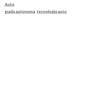
Categorie
Auto
Tag
guida autonoma
,
tecnologia auto