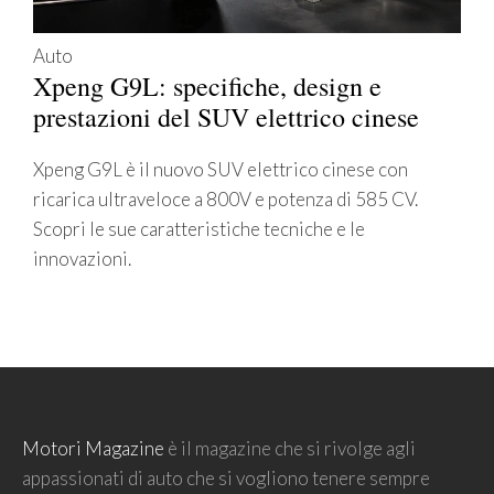
Auto
Xpeng G9L: specifiche, design e
prestazioni del SUV elettrico cinese
Xpeng G9L è il nuovo SUV elettrico cinese con
ricarica ultraveloce a 800V e potenza di 585 CV.
Scopri le sue caratteristiche tecniche e le
innovazioni.
Motori Magazine
è il magazine che si rivolge agli
appassionati di auto che si vogliono tenere sempre