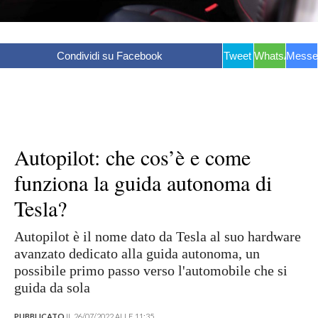
Condividi su Facebook
Tweet
WhatsApp
Messe
Autopilot: che cos’è e come
funziona la guida autonoma di
Tesla?
Autopilot è il nome dato da Tesla al suo hardware
avanzato dedicato alla guida autonoma, un
possibile primo passo verso l'automobile che si
guida da sola
PUBBLICATO
IL 26/07/2022 ALLE 11:35