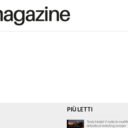
PIÙ LETTI
Tesla Model Y: tutte le modif
debutto al restyling Juniper