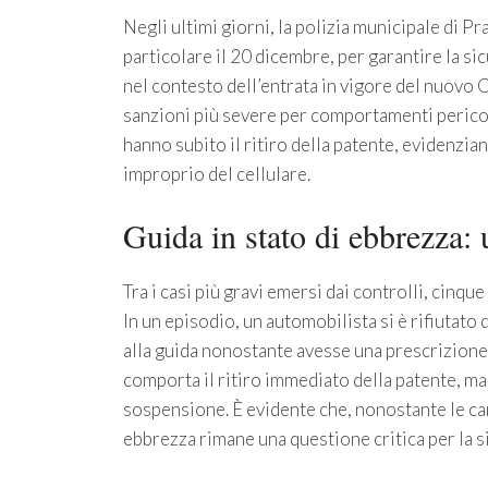
Negli ultimi giorni, la polizia municipale di Pra
particolare il 20 dicembre, per garantire la si
nel contesto dell’entrata in vigore del nuovo 
sanzioni più severe per comportamenti pericol
hanno subito il ritiro della patente, evidenzia
improprio del cellulare.
Guida in stato di ebbrezza
Tra i casi più gravi emersi dai controlli, cinqu
In un episodio, un automobilista si è rifiutato d
alla guida nonostante avesse una prescrizione 
comporta il ritiro immediato della patente, ma
sospensione. È evidente che, nonostante le cam
ebbrezza rimane una questione critica per la s