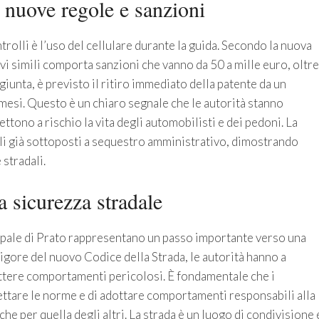
: nuove regole e sanzioni
olli è l’uso del cellulare durante la guida. Secondo la nuova
vi simili comporta sanzioni che vanno da 50 a mille euro, oltre
ggiunta, è previsto il ritiro immediato della patente da un
mesi. Questo è un chiaro segnale che le autorità stanno
ono a rischio la vita degli automobilisti e dei pedoni. La
li già sottoposti a sequestro amministrativo, dimostrando
 stradali.
a sicurezza stradale
cipale di Prato rappresentano un passo importante verso una
vigore del nuovo Codice della Strada, le autorità hanno a
ttere comportamenti pericolosi. È fondamentale che i
ttare le norme e di adottare comportamenti responsabili alla
he per quella degli altri. La strada è un luogo di condivisione 