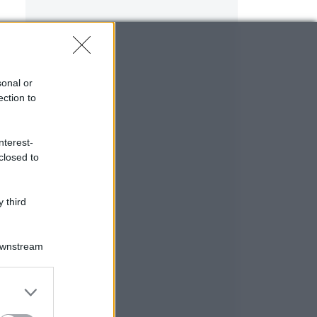
sonal or
ection to
nterest-
closed to
 third
Downstream
er and store
to grant or
ed purposes