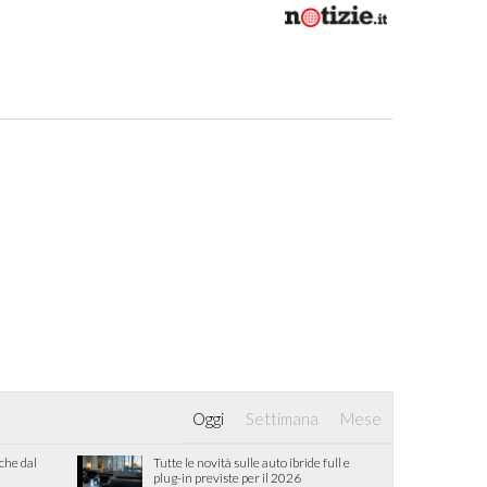
Oggi
Settimana
Mese
iche dal
Tutte le novità sulle auto ibride full e
plug-in previste per il 2026