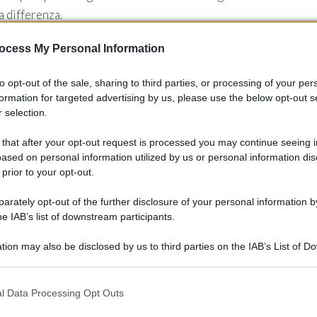
a differenza.
ocess My Personal Information
to opt-out of the sale, sharing to third parties, or processing of your per
formation for targeted advertising by us, please use the below opt-out s
 selection.
 that after your opt-out request is processed you may continue seeing i
ased on personal information utilized by us or personal information dis
 prior to your opt-out.
rately opt-out of the further disclosure of your personal information by
he IAB’s list of downstream participants.
tion may also be disclosed by us to third parties on the IAB’s List of 
 that may further disclose it to other third parties.
 that this website/app uses one or more Google services and may gath
l Data Processing Opt Outs
including but not limited to your visit or usage behaviour. You may click 
 to Google and its third-party tags to use your data for below specifi