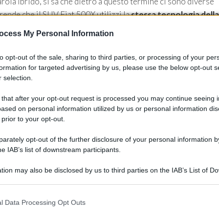
arola ibrido, si sa che dietro a questo termine ci sono diverse
rende che il SUV Fiat 500X utilizzi la
stessa tecnologia della
e sotto il cofano dell’Alfa Romeo Tonale.
ocess My Personal Information
 si viaggia a elettricità solo per brevi periodi. Tuttavia, sulla
to opt-out of the sale, sharing to third parties, or processing of your per
e perché promette un risparmio di carburante.
formation for targeted advertising by us, please use the below opt-out s
 selection.
 that after your opt-out request is processed you may continue seeing i
ased on personal information utilized by us or personal information dis
 prior to your opt-out.
rately opt-out of the further disclosure of your personal information by
he IAB’s list of downstream participants.
tion may also be disclosed by us to third parties on the IAB’s List of 
 that may further disclose it to other third parties.
 that this website/app uses one or more Google services and may gath
l Data Processing Opt Outs
including but not limited to your visit or usage behaviour. You may click 
 to Google and its third-party tags to use your data for below specifi