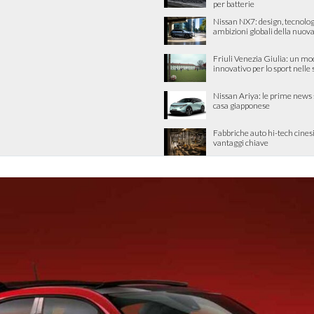
per batterie
Nissan NX7: design, tecnolog
ambizioni globali della nuova
Friuli Venezia Giulia: un mo
innovativo per lo sport nelle
Nissan Ariya: le prime news 
casa giapponese
Fabbriche auto hi-tech cinesi
vantaggi chiave