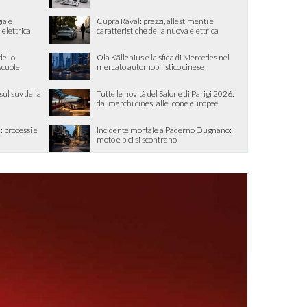
ia e
Cupra Raval: prezzi, allestimenti e
 elettrica
caratteristiche della nuova elettrica
dello
Ola Källenius e la sfida di Mercedes nel
 scuole
mercato automobilistico cinese
sul suv della
Tutte le novità del Salone di Parigi 2026:
dai marchi cinesi alle icone europee
: processi e
Incidente mortale a Paderno Dugnano:
moto e bici si scontrano