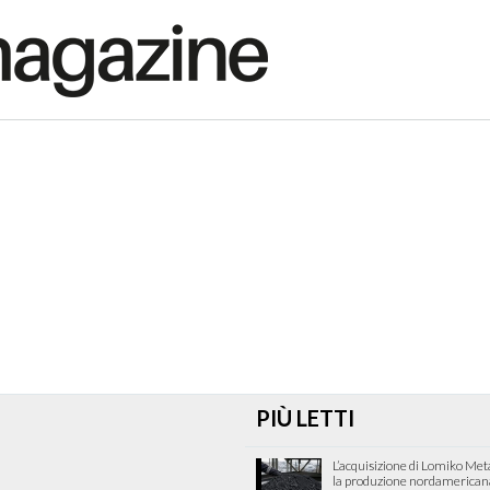
PIÙ LETTI
L’acquisizione di Lomiko Met
la produzione nordamericana 