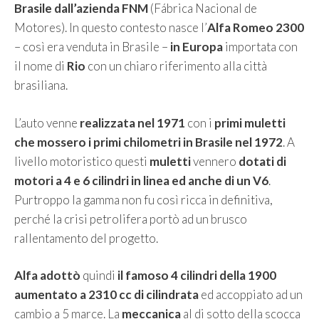
Brasile dall’azienda FNM
(Fábrica Nacional de
Motores). In questo contesto nasce l’
Alfa Romeo 2300
– così era venduta in Brasile –
in Europa
importata con
il nome di
Rio
con un chiaro riferimento alla città
brasiliana.
L’auto venne
realizzata nel 1971
con i
primi muletti
che mossero i primi chilometri in Brasile nel 1972
. A
livello motoristico questi
muletti
vennero
dotati di
motori a 4 e 6 cilindri in linea ed anche di un V6
.
Purtroppo la gamma non fu così ricca in definitiva,
perché la crisi petrolifera portò ad un brusco
rallentamento del progetto.
Alfa adottò
quindi
il famoso 4 cilindri della 1900
aumentato a 2310 cc di cilindrata
ed accoppiato ad un
cambio a 5 marce. La
meccanica
al di sotto della scocca