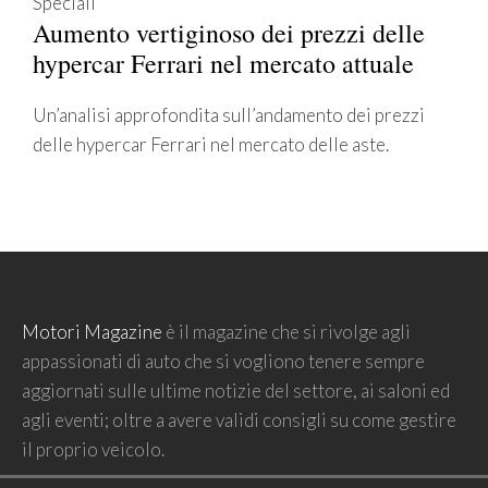
Speciali
Aumento vertiginoso dei prezzi delle
hypercar Ferrari nel mercato attuale
Un’analisi approfondita sull’andamento dei prezzi
delle hypercar Ferrari nel mercato delle aste.
Motori Magazine
è il magazine che si rivolge agli
appassionati di auto che si vogliono tenere sempre
aggiornati sulle ultime notizie del settore, ai saloni ed
agli eventi; oltre a avere validi consigli su come gestire
il proprio veicolo.