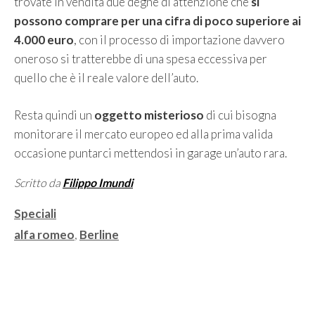
trovate in vendita due degne di attenzione che
si
possono comprare per una cifra di poco superiore ai
4.000 euro
, con il processo di importazione davvero
oneroso si tratterebbe di una spesa eccessiva per
quello che è il reale valore dell’auto.
Resta quindi un
oggetto misterioso
di cui bisogna
monitorare il mercato europeo ed alla prima valida
occasione puntarci mettendosi in garage un’auto rara.
Scritto da
Filippo Imundi
Categorie
Speciali
Tag
alfa romeo
,
Berline