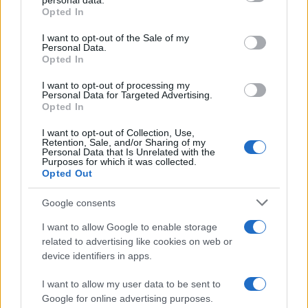
personal data.
Germania
Opted In
Please note that this website/app uses one or more Google
services and may gather and store information including but
Investieren24
I want to opt-out of the Sale of my
Personal Data.
not limited to your visit or usage behaviour. You may click to
Opted In
grant or deny consent to Google and its third-party tags to
UK
use your data for below specified purposes in below Google
I want to opt-out of processing my
consent section.
Personal Data for Targeted Advertising.
News Hub UK
Opted In
Lgbtq News
I want to opt-out of Collection, Use,
Retention, Sale, and/or Sharing of my
Olanda
Personal Data that Is Unrelated with the
Purposes for which it was collected.
Opted Out
Investeren 24
NL Newz
Google consents
I want to allow Google to enable storage
related to advertising like cookies on web or
device identifiers in apps.
I want to allow my user data to be sent to
Google for online advertising purposes.