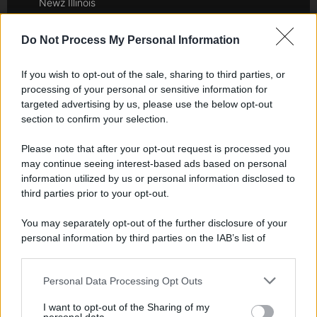
Newz Illinois
Newz Ohio
Do Not Process My Personal Information
Gameland
Hig Tech Mag
If you wish to opt-out of the sale, sharing to third parties, or
Scoop Mag
processing of your personal or sensitive information for
Lgbtqia News
targeted advertising by us, please use the below opt-out
Motors Magazine 365
section to confirm your selection.
Day Travel 365
Please note that after your opt-out request is processed you
Home Magazine 365
may continue seeing interest-based ads based on personal
Cineverse Magazine
information utilized by us or personal information disclosed to
third parties prior to your opt-out.
SecondHomeMagazine
You may separately opt-out of the further disclosure of your
personal information by third parties on the IAB’s list of
downstream participants.
Francia
Personal Data Processing Opt Outs
This information may also be disclosed by us to third parties
InvestirMag
on the IAB’s List of Downstream Participants that may further
I want to opt-out of the Sharing of my
disclose it to other third parties.