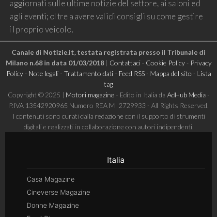
aggiornati sulle ultime notizie del settore, ai saloni ed
agli eventi; oltre a avere validi consigli su come gestire
il proprio veicolo.
Canale di Notizie.it, testata registrata presso il Tribunale di
Milano n.68 in data 01/03/2018
|
Contattaci
-
Cookie Policy
-
Privacy
Policy
-
Note legali
-
Trattamento dati
-
Feed RSS
-
Mappa del sito
-
Lista
tag
Copyright © 2025 |
Motori magazine
- Edito in Italia da
AdHub Media
-
P.IVA 13542920965 Numero REA MI 2729933 - All Rights Reserved.
I contenuti sono curati dalla redazione con il supporto di strumenti
digitali e realizzati in collaborazione con autori indipendenti.
Italia
Casa Magazine
Cineverse Magazine
Donne Magazine