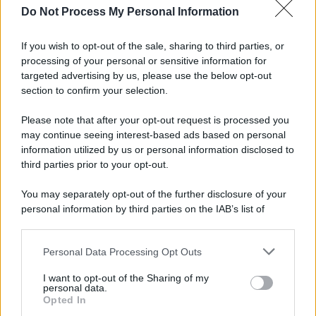
Do Not Process My Personal Information
Newz Florida
Newz New York
If you wish to opt-out of the sale, sharing to third parties, or
Newz Pennsylvania
processing of your personal or sensitive information for
Newz Illinois
targeted advertising by us, please use the below opt-out
Newz Ohio
section to confirm your selection.
Gameland
Please note that after your opt-out request is processed you
Hig Tech Mag
may continue seeing interest-based ads based on personal
Scoop Mag
information utilized by us or personal information disclosed to
third parties prior to your opt-out.
Lgbtqia News
Motors Magazine 365
You may separately opt-out of the further disclosure of your
Day Travel 365
personal information by third parties on the IAB’s list of
Home Magazine 365
downstream participants.
Cineverse Magazine
Personal Data Processing Opt Outs
This information may also be disclosed by us to third parties
SecondHomeMagazine
on the IAB’s List of Downstream Participants that may further
I want to opt-out of the Sharing of my
disclose it to other third parties.
personal data.
Opted In
Please note that this website/app uses one or more Google