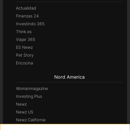
Actualidad
Finanzas 24
Investindo 365
Think.es
Viajar 365
ES Newz
Pet Story
Encocina
Nord America
Womanmagazine
Investing Plus
Newz
Newz US
Newz California
Newz Texas