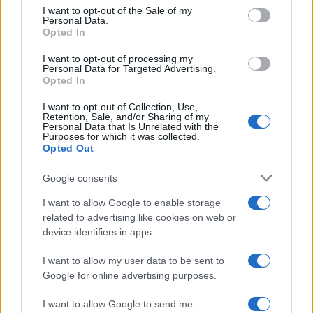
services and may gather and store information including but
I want to opt-out of the Sale of my
Francia
Personal Data.
not limited to your visit or usage behaviour. You may click to
Opted In
grant or deny consent to Google and its third-party tags to
InvestirMag
use your data for below specified purposes in below Google
I want to opt-out of processing my
consent section.
Personal Data for Targeted Advertising.
Germania
Opted In
Investieren24
I want to opt-out of Collection, Use,
Retention, Sale, and/or Sharing of my
Personal Data that Is Unrelated with the
UK
Purposes for which it was collected.
Opted Out
News Hub UK
Google consents
Lgbtq News
I want to allow Google to enable storage
Olanda
related to advertising like cookies on web or
device identifiers in apps.
Investeren 24
I want to allow my user data to be sent to
NL Newz
Google for online advertising purposes.
I want to allow Google to send me