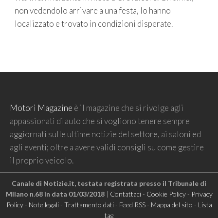
non vedendolo arrivare a una festa, lo hanno
localizzato e trovato in condizioni disperate.
Motori Magazine
è il magazine che si rivolge agli
appassionati di auto che si vogliono tenere sempre
aggiornati sulle ultime notizie del settore, ai saloni ed
agli eventi; oltre a avere validi consigli su come gestire
il proprio veicolo.
Canale di Notizie.it, testata registrata presso il Tribunale di
Milano n.68 in data 01/03/2018
|
Contattaci
-
Cookie Policy
-
Privacy
Policy
-
Note legali
-
Trattamento dati
-
Feed RSS
-
Mappa del sito
-
Lista
tag