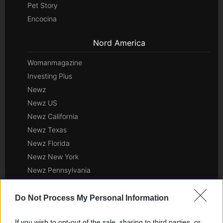
Pet Story
Encocina
Nord America
Womanmagazine
Investing Plus
Newz
Newz US
Newz California
Newz Texas
Newz Florida
Newz New York
Newz Pennsylvania
Newz Illinois
Newz Ohio
Do Not Process My Personal Information
Gameland
If you wish to opt-out of the sale, sharing to third parties, or