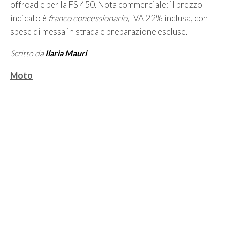
offroad e per la FS 450. Nota commerciale: il prezzo
indicato è
franco concessionario
, IVA 22% inclusa, con
spese di messa in strada e preparazione escluse.
Scritto da
Ilaria Mauri
Categorie
Moto