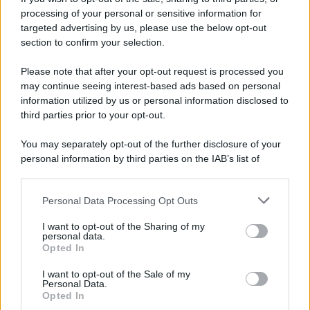
Hig Tech Mag
processing of your personal or sensitive information for
Scoop Mag
targeted advertising by us, please use the below opt-out
Lgbtqia News
section to confirm your selection.
Motors Magazine 365
Please note that after your opt-out request is processed you
Day Travel 365
may continue seeing interest-based ads based on personal
Home Magazine 365
information utilized by us or personal information disclosed to
Cineverse Magazine
third parties prior to your opt-out.
SecondHomeMagazine
You may separately opt-out of the further disclosure of your
personal information by third parties on the IAB’s list of
downstream participants.
Francia
Personal Data Processing Opt Outs
This information may also be disclosed by us to third parties
on the IAB’s List of Downstream Participants that may further
I want to opt-out of the Sharing of my
InvestirMag
disclose it to other third parties.
personal data.
Opted In
Please note that this website/app uses one or more Google
Germania
services and may gather and store information including but
I want to opt-out of the Sale of my
Personal Data.
not limited to your visit or usage behaviour. You may click to
Investieren24
Opted In
grant or deny consent to Google and its third-party tags to