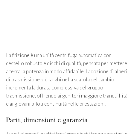
La frizione è una unità centrifuga automatica con
cestello robusto e dischi di qualità, pensata per mettere
a terra la potenza in modo affidabile. L’adozione di alberi
di trasmissione più larghi nella scatola del cambio
incrementa la durata complessiva del gruppo
trasmissione, offrendo ai genitori maggiore tranquillità
e ai giovani piloti continuità nelle prestazioni.
Parti, dimensioni e garanzia
Tra gli elementi pratici troviamo dischi freno anteriori e