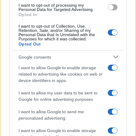
use your data for below specified purposes in below Google
UK
I want to opt-out of processing my
consent section.
Personal Data for Targeted Advertising.
Opted In
News Hub UK
Lgbtq News
I want to opt-out of Collection, Use,
Retention, Sale, and/or Sharing of my
Personal Data that Is Unrelated with the
Purposes for which it was collected.
Olanda
Opted Out
Investeren 24
Google consents
NL Newz
I want to allow Google to enable storage
related to advertising like cookies on web or
device identifiers in apps.
I want to allow my user data to be sent to
Google for online advertising purposes.
I want to allow Google to send me
personalized advertising.
I want to allow Google to enable storage