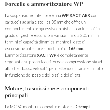
Forcelle e ammortizzatore WP
La sospensione anteriore è una
WP XACT AER
con
cartuccia ad aria e steli da 35 mm che offre un
comportamento progressivo in pista; la cartuccia è in
grado di gestire escursioni variabili fino a 205 mm in
termini di capacità dinamica, mentre il dato di
escursione anteriore riportato è di
165 mm
.
L’ammortizzatore
XACT WP
è completamente
regolabile su precarico, ritorno e compressione sia ad
alta che a bassa velocità, permettendo di tarare la moto
in funzione del peso e dello stile del pilota.
Motore, trasmissione e componenti
principali
La MC 50 monta un compatto motore a
2 tempi