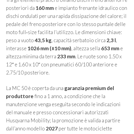
posteriori da
160 mm
e impianto frenante idraulico con
dischi ondulati per una rapida dissipazione del calore; il
pedale del freno posteriore con lo stesso puntale delle
moto full‑size facilita l’utilizzo. Le dimensioni chiave:
peso a vuoto
43,5 kg
, capacità serbatoio circa
2,3 l
,
interasse
1026 mm (±10 mm)
, altezza sella
653 mm
e
altezza minima da terra
233 mm
. Le ruote sono 1.50 x
12″ e 1.60 x 10″ con pneumatici 60/100 anteriore e
2.75/10 posteriore.
La MC 50 è coperta da una
garanzia premium del
produttore
fino a 1 anno, a condizione che la
manutenzione venga eseguita secondo le indicazioni
del manuale e presso concessionari autorizzati
Husqvarna Mobility; la promozione è valida a partire
dall’anno modello
2027
per tutte le motociclette