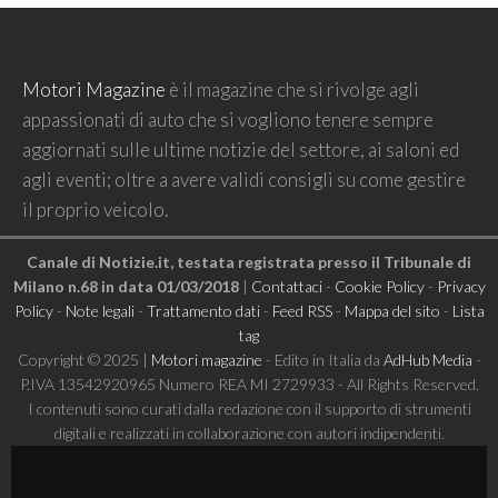
Motori Magazine
è il magazine che si rivolge agli
appassionati di auto che si vogliono tenere sempre
aggiornati sulle ultime notizie del settore, ai saloni ed
agli eventi; oltre a avere validi consigli su come gestire
il proprio veicolo.
Canale di Notizie.it, testata registrata presso il Tribunale di
Milano n.68 in data 01/03/2018
|
Contattaci
-
Cookie Policy
-
Privacy
Policy
-
Note legali
-
Trattamento dati
-
Feed RSS
-
Mappa del sito
-
Lista
tag
Copyright © 2025 |
Motori magazine
- Edito in Italia da
AdHub Media
-
P.IVA 13542920965 Numero REA MI 2729933 - All Rights Reserved.
I contenuti sono curati dalla redazione con il supporto di strumenti
digitali e realizzati in collaborazione con autori indipendenti.