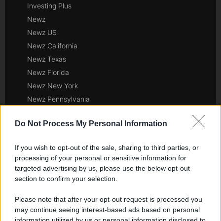
Investing Plus
Newz
Newz US
Newz California
Newz Texas
Newz Florida
Newz New York
Newz Pennsylvania
Newz Illinois
Do Not Process My Personal Information
Newz Ohio
Gameland
If you wish to opt-out of the sale, sharing to third parties, or
Hig Tech Mag
processing of your personal or sensitive information for
Scoop Mag
targeted advertising by us, please use the below opt-out
section to confirm your selection.
Lgbtqia News
Motors Magazine 365
Please note that after your opt-out request is processed you
Day Travel 365
may continue seeing interest-based ads based on personal
Home Magazine 365
information utilized by us or personal information disclosed to