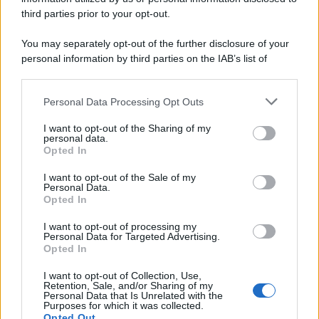
third parties prior to your opt-out.
Cineverse Magazine
SecondHomeMagazine
You may separately opt-out of the further disclosure of your
personal information by third parties on the IAB’s list of
downstream participants.
Personal Data Processing Opt Outs
This information may also be disclosed by us to third parties
Francia
on the IAB’s List of Downstream Participants that may further
I want to opt-out of the Sharing of my
disclose it to other third parties.
InvestirMag
personal data.
Opted In
Please note that this website/app uses one or more Google
Germania
services and may gather and store information including but
I want to opt-out of the Sale of my
Personal Data.
not limited to your visit or usage behaviour. You may click to
Investieren24
Opted In
grant or deny consent to Google and its third-party tags to
use your data for below specified purposes in below Google
I want to opt-out of processing my
UK
consent section.
Personal Data for Targeted Advertising.
Opted In
News Hub UK
I want to opt-out of Collection, Use,
Lgbtq News
Retention, Sale, and/or Sharing of my
Personal Data that Is Unrelated with the
Purposes for which it was collected.
Olanda
Opted Out