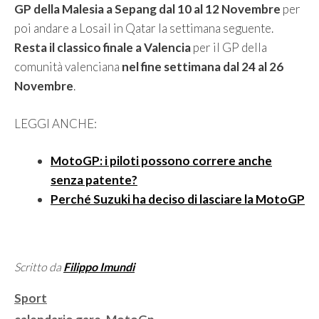
GP della Malesia a Sepang dal 10 al 12 Novembre
per
poi andare a Losail in Qatar la settimana seguente.
Resta il classico finale a Valencia
per il GP della
comunità valenciana
nel fine settimana dal 24 al 26
Novembre
.
LEGGI ANCHE:
MotoGP: i piloti possono correre anche
senza patente?
Perché Suzuki ha deciso di lasciare la MotoGP
Scritto da
Filippo Imundi
Categorie
Sport
Tag