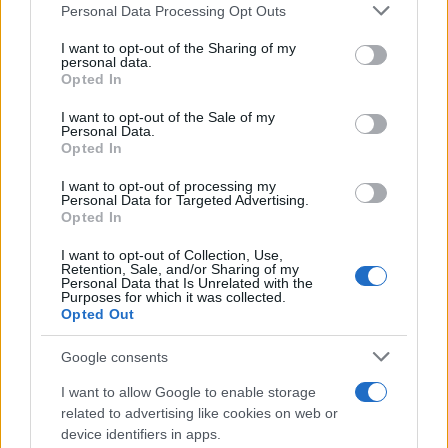
Francia
Personal Data Processing Opt Outs
This information may also be disclosed by us to third parties
on the IAB’s List of Downstream Participants that may further
InvestirMag
I want to opt-out of the Sharing of my
disclose it to other third parties.
personal data.
Opted In
Germania
Please note that this website/app uses one or more Google
services and may gather and store information including but
I want to opt-out of the Sale of my
Investieren24
Personal Data.
not limited to your visit or usage behaviour. You may click to
Opted In
grant or deny consent to Google and its third-party tags to
use your data for below specified purposes in below Google
UK
I want to opt-out of processing my
consent section.
Personal Data for Targeted Advertising.
Opted In
News Hub UK
Lgbtq News
I want to opt-out of Collection, Use,
Retention, Sale, and/or Sharing of my
Personal Data that Is Unrelated with the
Olanda
Purposes for which it was collected.
Opted Out
Investeren 24
Google consents
NL Newz
I want to allow Google to enable storage
related to advertising like cookies on web or
device identifiers in apps.