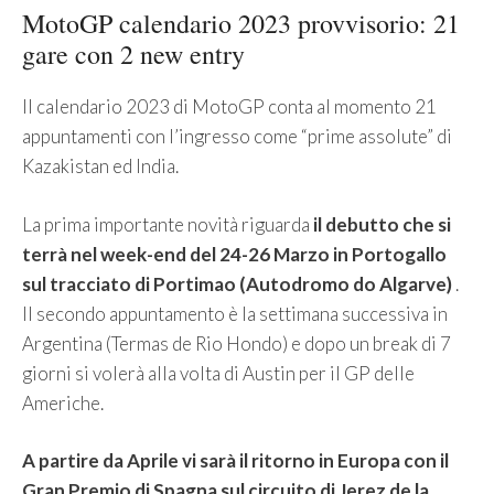
MotoGP calendario 2023 provvisorio: 21
gare con 2 new entry
Il calendario 2023 di MotoGP conta al momento 21
appuntamenti con l’ingresso come “prime assolute” di
Kazakistan ed India.
La prima importante novità riguarda
il debutto che si
terrà nel week-end del 24-26 Marzo in Portogallo
sul tracciato di Portimao (Autodromo do Algarve)
.
Il secondo appuntamento è la settimana successiva in
Argentina (Termas de Rio Hondo) e dopo un break di 7
giorni si volerà alla volta di Austin per il GP delle
Americhe.
A partire da Aprile vi sarà il ritorno in Europa con il
Gran Premio di Spagna sul circuito di Jerez de la