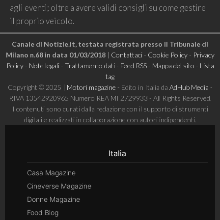
agli eventi; oltre a avere validi consigli su come gestire
il proprio veicolo.
Canale di Notizie.it, testata registrata presso il Tribunale di
Milano n.68 in data 01/03/2018
|
Contattaci
-
Cookie Policy
-
Privacy
Policy
-
Note legali
-
Trattamento dati
-
Feed RSS
-
Mappa del sito
-
Lista
tag
Copyright © 2025 |
Motori magazine
- Edito in Italia da
AdHub Media
-
P.IVA 13542920965 Numero REA MI 2729933 - All Rights Reserved.
I contenuti sono curati dalla redazione con il supporto di strumenti
digitali e realizzati in collaborazione con autori indipendenti.
Italia
Casa Magazine
Cineverse Magazine
Donne Magazine
Food Blog