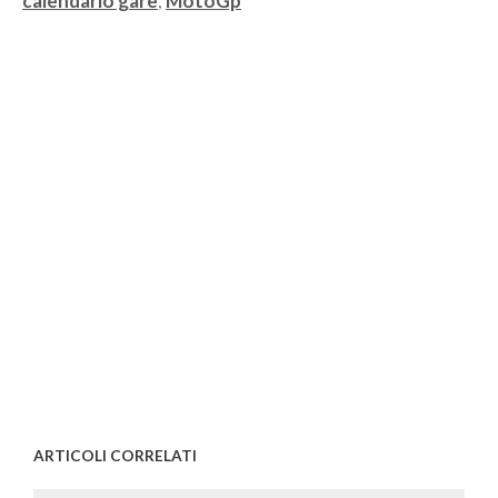
calendario gare
,
MotoGp
ARTICOLI CORRELATI