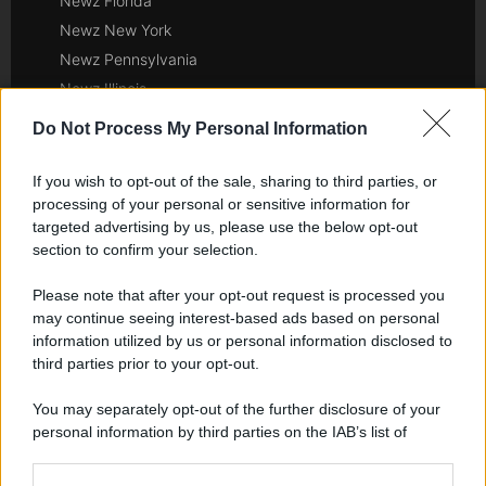
Newz Florida
Newz New York
Newz Pennsylvania
Newz Illinois
Newz Ohio
Do Not Process My Personal Information
Gameland
Hig Tech Mag
If you wish to opt-out of the sale, sharing to third parties, or
processing of your personal or sensitive information for
Scoop Mag
targeted advertising by us, please use the below opt-out
Lgbtqia News
section to confirm your selection.
Motors Magazine 365
Day Travel 365
Please note that after your opt-out request is processed you
may continue seeing interest-based ads based on personal
Home Magazine 365
information utilized by us or personal information disclosed to
Cineverse Magazine
third parties prior to your opt-out.
SecondHomeMagazine
You may separately opt-out of the further disclosure of your
personal information by third parties on the IAB’s list of
downstream participants.