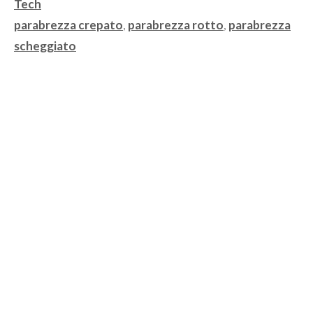
Categorie
Tech
Tag
parabrezza crepato
,
parabrezza rotto
,
parabrezza
scheggiato