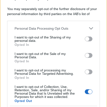
Home Magazine 365
Cineverse Magazine
You may separately opt-out of the further disclosure of your
personal information by third parties on the IAB’s list of
SecondHomeMagazine
downstream participants.
Personal Data Processing Opt Outs
This information may also be disclosed by us to third parties
on the IAB’s List of Downstream Participants that may further
I want to opt-out of the Sharing of my
Francia
disclose it to other third parties.
personal data.
Opted In
Please note that this website/app uses one or more Google
InvestirMag
services and may gather and store information including but
I want to opt-out of the Sale of my
Personal Data.
not limited to your visit or usage behaviour. You may click to
Germania
Opted In
grant or deny consent to Google and its third-party tags to
use your data for below specified purposes in below Google
Investieren24
I want to opt-out of processing my
consent section.
Personal Data for Targeted Advertising.
Opted In
UK
I want to opt-out of Collection, Use,
Retention, Sale, and/or Sharing of my
News Hub UK
Personal Data that Is Unrelated with the
Lgbtq News
Purposes for which it was collected.
Opted Out