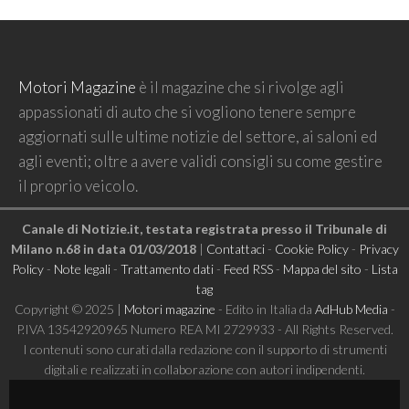
Motori Magazine
è il magazine che si rivolge agli
appassionati di auto che si vogliono tenere sempre
aggiornati sulle ultime notizie del settore, ai saloni ed
agli eventi; oltre a avere validi consigli su come gestire
il proprio veicolo.
Canale di Notizie.it, testata registrata presso il Tribunale di
Milano n.68 in data 01/03/2018
|
Contattaci
-
Cookie Policy
-
Privacy
Policy
-
Note legali
-
Trattamento dati
-
Feed RSS
-
Mappa del sito
-
Lista
tag
Copyright © 2025 |
Motori magazine
- Edito in Italia da
AdHub Media
-
P.IVA 13542920965 Numero REA MI 2729933 - All Rights Reserved.
I contenuti sono curati dalla redazione con il supporto di strumenti
digitali e realizzati in collaborazione con autori indipendenti.