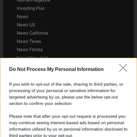
Investing Plus
Newz
Newz US
Newz California
Newz Texas
Newz Florida
Newz New York
Newz Pennsylvania
Do Not Process My Personal Information
Newz Illinois
Newz Ohio
If you wish to opt-out of the sale, sharing to third parties, or
Gameland
processing of your personal or sensitive information for
targeted advertising by us, please use the below opt-out
Hig Tech Mag
section to confirm your selection.
Scoop Mag
Lgbtqia News
Please note that after your opt-out request is processed you
may continue seeing interest-based ads based on personal
Motors Magazine 365
information utilized by us or personal information disclosed to
Day Travel 365
third parties prior to your opt-out.