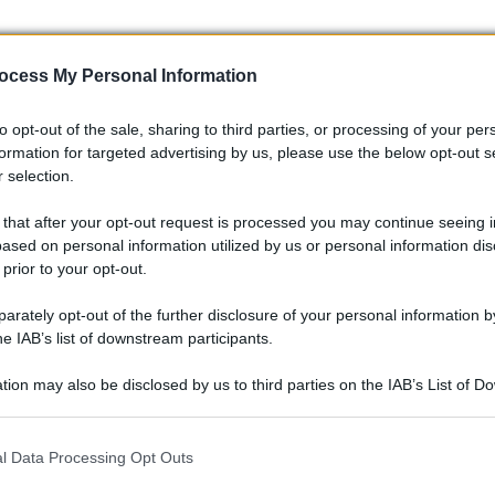
zioni elettrificate
ocess My Personal Information
conda mano, i vantaggi si estendono anche alla sostenibilità e
to opt-out of the sale, sharing to third parties, or processing of your per
formation for targeted advertising by us, please use the below opt-out s
emissioni a costi inferiori rispetto al nuovo, conservando le
 selection.
osta agevolata in alcune aree urbane. Queste condizioni
edia spesso gradita a chi sta valutando la transizione completa
 that after your opt-out request is processed you may continue seeing i
ased on personal information utilized by us or personal information dis
 prior to your opt-out.
rately opt-out of the further disclosure of your personal information by
he IAB’s list of downstream participants.
tion may also be disclosed by us to third parties on the IAB’s List of 
 that may further disclose it to other third parties.
 that this website/app uses one or more Google services and may gath
l Data Processing Opt Outs
including but not limited to your visit or usage behaviour. You may click 
 to Google and its third-party tags to use your data for below specifi