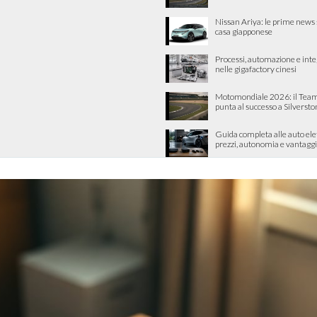
Nissan Ariya: le prime news 
casa giapponese
Processi, automazione e int
nelle gigafactory cinesi
Motomondiale 2026: il Team
punta al successo a Silverst
Guida completa alle auto ele
prezzi, autonomia e vantaggi