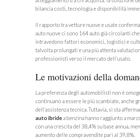
atteggiamento tra chi acquista: la soluzione d
bilancia costi, tecnologia e disponibilità imme
Il rapporto tra vetture nuove e usate conferm
auto nuove ci sono 164 auto già circolanti ch
intravedono fattori economici, logistici e cultu
talvolta prolungati e una più attenta valutazi
professionisti verso il mercato dell’usato.
Le motivazioni della domanda
La preferenza degli automobilisti non è omoge
continuano a essere le più scambiate, anche gra
dell’assistenza tecnica. Tuttavia, si sta afferm
auto ibride
a benzina hanno raggiunto a marzo
con una crescita del 38,4% su base annua, me
aumento delle compravendite pari al 39,8%.