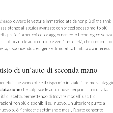
 fresco
, ovvero le vetture immatricolate da non più di tre anni:
ssistenze alla guida avanzate con prezzi spesso molto più
scelta preferita per chi cerca aggiornamento tecnologico senza
 si collocano le auto con oltre vent’anni di età, che continuano
età, rispondendo a esigenze di mobilità limitata o a interessi
quisto di un’auto di seconda mano
nefici che vanno oltre il risparmio iniziale: il primo vantaggi
alutazione
che colpisce le auto nuove nei primi anni di vita.
lità di scelta, permettendo di trovare modelli usciti di
razioni non più disponibili sul nuovo. Un ulteriore punto a
l nuovo può richiedere settimane o mesi, l’usato consente