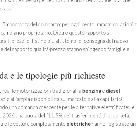
ell’usato è spesso percepita come una scelta ponderata, che
diata.
a l’importanza del comparto: per ogni cento immatricolazioni d
e cambiano proprietario. Dietro questo rapporto si
rali: prezzi di listino più alti, tempi di consegna del nuovo
one del rapporto qualità/prezzo stanno spingendo famiglie e
 e le tipologie più richieste
nea: le motorizzazioni tradizionali a
benzina
e
diesel
zie all’ampia disponibilità sul mercato e alla capillarità
ando una domanda crescente per le alternative elettrificate: le
 2026 una quota dell’11,5% dei trasferimenti di proprietà,
ntre le vetture completamente
elettriche
hanno registrato un