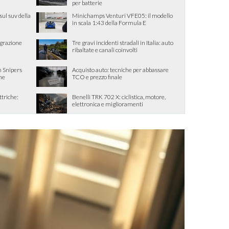
per batterie
sul suv della
Minichamps Venturi VFE05: il modello
in scala 1:43 della Formula E
egrazione
Tre gravi incidenti stradali in Italia: auto
ribaltate e canali coinvolti
 Snipers
Acquisto auto: tecniche per abbassare
one
TCO e prezzo finale
ttriche:
Benelli TRK 702 X: ciclistica, motore,
elettronica e miglioramenti