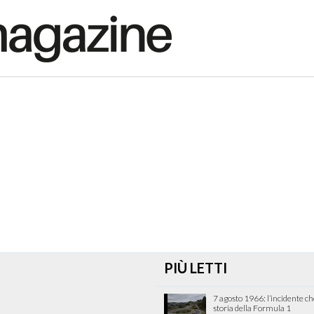
PIÙ LETTI
7 agosto 1966: l’incidente c
storia della Formula 1