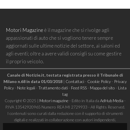
Motori Magazine
è il magazine che si rivolge agli
appassionati di auto che si vogliono tenere sempre
aggiornati sulle ultime notizie del settore, ai saloni ed
agli eventi; oltre a avere validi consigli su come gestire
il proprio veicolo.
Canale di Notizie.it, testata registrata presso il Tribunale di
Milano n.68 in data 01/03/2018
|
Contattaci
-
Cookie Policy
-
Privacy
Policy
-
Note legali
-
Trattamento dati
-
Feed RSS
-
Mappa del sito
-
Lista
tag
Copyright © 2025 |
Motori magazine
- Edito in Italia da
AdHub Media
-
P.IVA 13542920965 Numero REA MI 2729933 - All Rights Reserved.
I contenuti sono curati dalla redazione con il supporto di strumenti
digitali e realizzati in collaborazione con autori indipendenti.