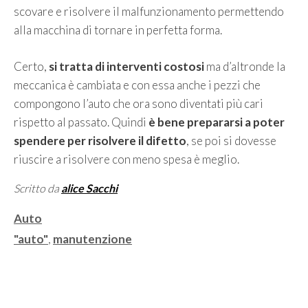
scovare e risolvere il malfunzionamento permettendo
alla macchina di tornare in perfetta forma.
Certo,
si tratta di interventi costosi
ma d’altronde la
meccanica è cambiata e con essa anche i pezzi che
compongono l’auto che ora sono diventati più cari
rispetto al passato. Quindi
è bene prepararsi a poter
spendere per risolvere il difetto
, se poi si dovesse
riuscire a risolvere con meno spesa è meglio.
Scritto da
alice Sacchi
Categorie
Auto
Tag
"auto"
,
manutenzione