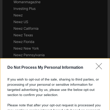
Womanmagazine
Investing Plus
Newz
Newz US
Newz California
Newz Texas
Newz Florida
Newz New York
Newz Pennsylvania
Newz Illinois
Do Not Process My Personal Information
Newz Ohio
Gameland
If you wish to opt-out of the sale, sharing to third parties, or
Hig Tech Mag
processing of your personal or sensitive information for
Scoop Mag
targeted advertising by us, please use the below opt-out
Lgbtqia News
section to confirm your selection.
Motors Magazine 365
Please note that after your opt-out request is processed you
Day Travel 365