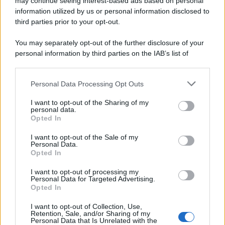
may continue seeing interest-based ads based on personal
Home Magazine 365
information utilized by us or personal information disclosed to
third parties prior to your opt-out.
Cineverse Magazine
SecondHomeMagazine
You may separately opt-out of the further disclosure of your
personal information by third parties on the IAB’s list of
downstream participants.
Personal Data Processing Opt Outs
This information may also be disclosed by us to third parties
Francia
on the IAB’s List of Downstream Participants that may further
I want to opt-out of the Sharing of my
InvestirMag
disclose it to other third parties.
personal data.
Opted In
Please note that this website/app uses one or more Google
Germania
services and may gather and store information including but
I want to opt-out of the Sale of my
Personal Data.
not limited to your visit or usage behaviour. You may click to
Investieren24
Opted In
grant or deny consent to Google and its third-party tags to
use your data for below specified purposes in below Google
I want to opt-out of processing my
UK
consent section.
Personal Data for Targeted Advertising.
Opted In
News Hub UK
I want to opt-out of Collection, Use,
Lgbtq News
Retention, Sale, and/or Sharing of my
Personal Data that Is Unrelated with the