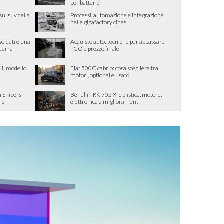
per batterie
sul suv della
Processi, automazione e integrazione
nelle gigafactory cinesi
oldati e una
Acquisto auto: tecniche per abbassare
guerra
TCO e prezzo finale
il modello
Fiat 500C cabrio: cosa scegliere tra
E
motori, optional e usato
 Snipers
Benelli TRK 702 X: ciclistica, motore,
one
elettronica e miglioramenti