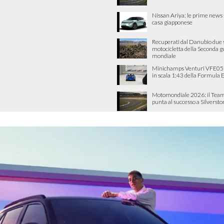
Nissan Ariya: le prime news 
casa giapponese
Recuperati dal Danubio due s
motocicletta della Seconda 
mondiale
Minichamps Venturi VFE05: 
in scala 1:43 della Formula 
Motomondiale 2026: il Team
punta al successo a Silverst