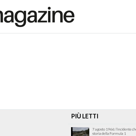
PIÙ LETTI
7 agosto 1966: l’incidente c
storia della Formula 1