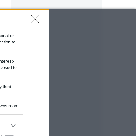
sonal or
ection to
nterest-
closed to
 third
Downstream
er and store
to grant or
ed purposes