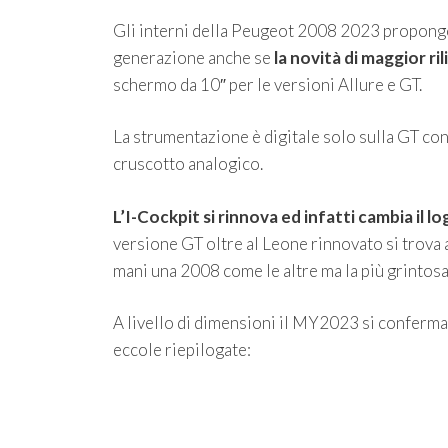
Gli interni della Peugeot 2008 2023 propongono
generazione anche se
la novità di maggior ri
schermo da 10″ per le versioni Allure e GT.
La strumentazione è digitale solo sulla GT con
cruscotto analogico.
L’I-Cockpit si rinnova ed infatti cambia il l
versione GT oltre al Leone rinnovato si trova a
mani una 2008 come le altre ma la più grintosa
A livello di dimensioni il MY2023 si conferma 
eccole riepilogate: