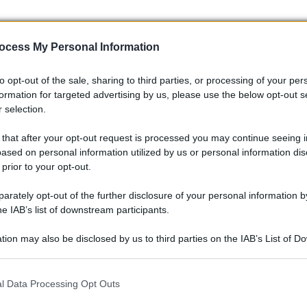
hezza che nel passo, l’altezza è tutto sommato contenuta pur
ocess My Personal Information
to opt-out of the sale, sharing to third parties, or processing of your per
l’auto
formation for targeted advertising by us, please use the below opt-out s
 selection.
 that after your opt-out request is processed you may continue seeing i
ased on personal information utilized by us or personal information dis
e motorizzazioni, di seguito la lista riepilogativa:
 prior to your opt-out.
rately opt-out of the further disclosure of your personal information by
he IAB’s list of downstream participants.
0€
tion may also be disclosed by us to third parties on the IAB’s List of 
 that may further disclose it to other third parties.
0€
 that this website/app uses one or more Google services and may gath
l Data Processing Opt Outs
including but not limited to your visit or usage behaviour. You may click 
50€
 to Google and its third-party tags to use your data for below specifi