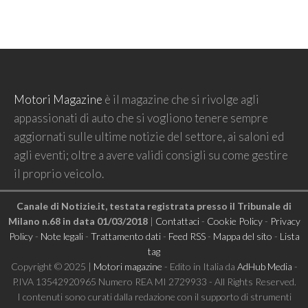
Motori Magazine
è il magazine che si rivolge agli
appassionati di auto che si vogliono tenere sempre
aggiornati sulle ultime notizie del settore, ai saloni ed
agli eventi; oltre a avere validi consigli su come gestire
il proprio veicolo.
Canale di Notizie.it, testata registrata presso il Tribunale di
Milano n.68 in data 01/03/2018
|
Contattaci
-
Cookie Policy
-
Privacy
Policy
-
Note legali
-
Trattamento dati
-
Feed RSS
-
Mappa del sito
-
Lista
tag
Copyright © 2025 |
Motori magazine
- Edito in Italia da
AdHub Media
-
P.IVA 13542920965 Numero REA MI 2729933 - All Rights Reserved.
I contenuti sono curati dalla redazione con il supporto di strumenti