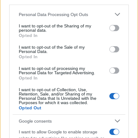
Food Wiki
downstream participants.
FuturoDonna
Personal Data Processing Opt Outs
This information may also be disclosed by us to third parties
HomeMagazine
on the IAB’s List of Downstream Participants that may further
SecondHomeMagazine
I want to opt-out of the Sharing of my
disclose it to other third parties.
personal data.
Opted In
Please note that this website/app uses one or more Google
services and may gather and store information including but
I want to opt-out of the Sale of my
Personal Data.
not limited to your visit or usage behaviour. You may click to
Spagna e America Latina
Opted In
grant or deny consent to Google and its third-party tags to
use your data for below specified purposes in below Google
Actualidad
I want to opt-out of processing my
consent section.
Personal Data for Targeted Advertising.
Finanzas 24
Opted In
Investindo 365
I want to opt-out of Collection, Use,
Think.es
Retention, Sale, and/or Sharing of my
Personal Data that Is Unrelated with the
Viajar 365
Purposes for which it was collected.
Opted Out
ES Newz
Pet Story
Google consents
Encocina
I want to allow Google to enable storage