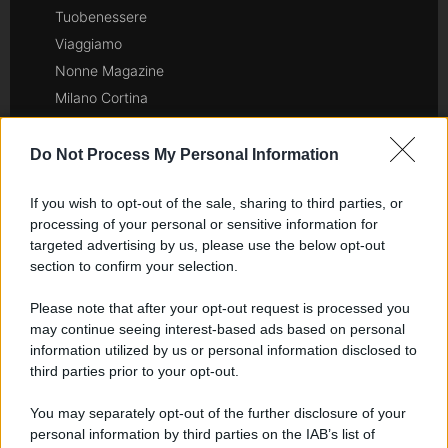
Tuobenessere
Viaggiamo
Nonne Magazine
Milano Cortina
Luxury Club
Il Calcio Online
Do Not Process My Personal Information
Professione mamma
If you wish to opt-out of the sale, sharing to third parties, or
World Music
processing of your personal or sensitive information for
Investimenti Magazine
targeted advertising by us, please use the below opt-out
Money 365
section to confirm your selection.
Zona Nerd
Please note that after your opt-out request is processed you
B2B Magazine
may continue seeing interest-based ads based on personal
People Magazine
information utilized by us or personal information disclosed to
Day Travel
third parties prior to your opt-out.
Tutto Gaming
You may separately opt-out of the further disclosure of your
ESG 365
personal information by third parties on the IAB’s list of