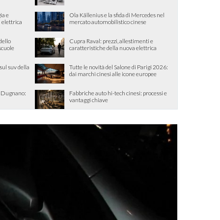
ia e
Ola Källenius e la sfida di Mercedes nel
 elettrica
mercato automobilistico cinese
dello
Cupra Raval: prezzi, allestimenti e
 scuole
caratteristiche della nuova elettrica
sul suv della
Tutte le novità del Salone di Parigi 2026:
dai marchi cinesi alle icone europee
o Dugnano:
Fabbriche auto hi-tech cinesi: processi e
vantaggi chiave