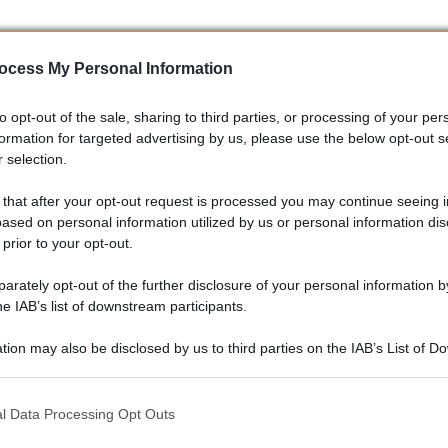
ocess My Personal Information
to opt-out of the sale, sharing to third parties, or processing of your per
n il cellulare
– 250 euro – avranno un
costo finale di 275
formation for targeted advertising by us, please use the below opt-out s
 selection.
 di notifica,
si pagano entro 5 giorni
dall’infrazione vi è lo
 that after your opt-out request is processed you may continue seeing i
ased on personal information utilized by us or personal information dis
la legge.
 prior to your opt-out.
ali infrazioni possono rilevare
rately opt-out of the further disclosure of your personal information by
he IAB’s list of downstream participants.
l’app IO
tion may also be disclosed by us to third parties on the IAB’s List of 
 that may further disclose it to other third parties.
a possono però calare drasticamente
se si scarica l’app IO
 that this website/app uses one or more Google services and may gath
ivato la
funzione “Send” che consente l’invio telematico
l Data Processing Opt Outs
including but not limited to your visit or usage behaviour. You may click 
a.
 to Google and its third-party tags to use your data for below specifi