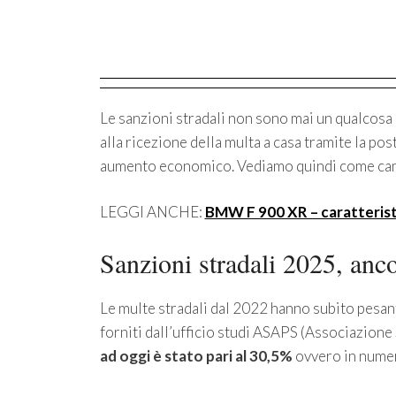
Le sanzioni stradali non sono mai un qualcosa 
alla ricezione della multa a casa tramite la po
aumento economico. Vediamo quindi come camb
LEGGI ANCHE:
BMW F 900 XR – caratteristi
Sanzioni stradali 2025, anco
Le multe stradali dal 2022 hanno subito pesanti
forniti dall’ufficio studi ASAPS (Associazione
ad oggi è stato pari al 30,5%
ovvero in numer