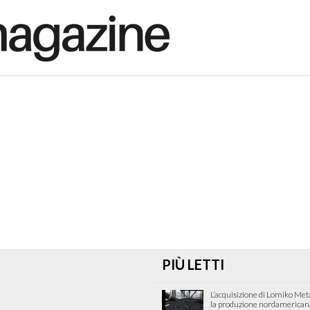
PIÙ LETTI
L’acquisizione di Lomiko Met
la produzione nordamericana 