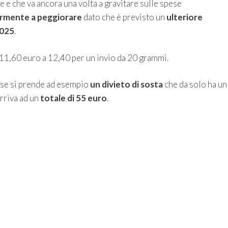
re e che va ancora una volta a gravitare sulle spese
iormente a peggiorare
dato che è previsto un
ulteriore
2025
.
a 11,60 euro a 12,40 per un invio da 20 grammi.
, se si prende ad esempio
un divieto di sosta
che da solo ha un
rriva ad un
totale di 55 euro
.