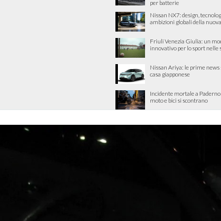
per batterie
Nissan NX7: design, tecnolog
ambizioni globali della nuova
Friuli Venezia Giulia: un mo
innovativo per lo sport nelle
Nissan Ariya: le prime news 
casa giapponese
Incidente mortale a Padern
moto e bici si scontrano