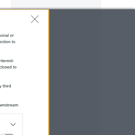
sonal or
ection to
nterest-
closed to
 third
Downstream
er and store
to grant or
ed purposes