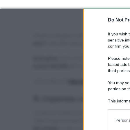
Do Not Pr
If you wish 
Situazioni più gravi come la
multa per guida co
sensitive in
euro
frutto delle spese postali.
confirm your
Se le spese
, oltre la multa quelle procedurali e
Please note
based ads b
sconto del 30%
dell’importo come stabilisce 
third parties
LEGGI ANCHE:
Telecamere autostradali, qu
You may sepa
parties on t
Si risparmia con l’invio sul
This informa
Participants
Le spese di notifica e di ricezione della mult
Please note
infatti in questo modo molti comuni hanno att
Persona
information 
del verbale
sul device della persona sanzionat
deny consent