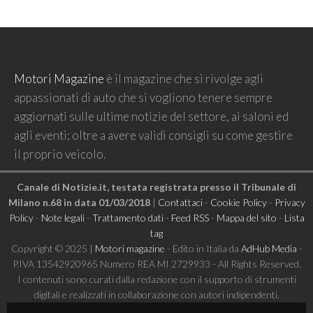
Motori Magazine
è il magazine che si rivolge agli
appassionati di auto che si vogliono tenere sempre
aggiornati sulle ultime notizie del settore, ai saloni ed
agli eventi; oltre a avere validi consigli su come gestire
il proprio veicolo.
Canale di Notizie.it, testata registrata presso il Tribunale di
Milano n.68 in data 01/03/2018
|
Contattaci
-
Cookie Policy
-
Privacy
Policy
-
Note legali
-
Trattamento dati
-
Feed RSS
-
Mappa del sito
-
Lista
tag
Copyright © 2025 |
Motori magazine
- Edito in Italia da
AdHub Media
-
P.IVA 13542920965 Numero REA MI 2729933 - All Rights Reserved.
I contenuti sono curati dalla redazione con il supporto di strumenti
digitali e realizzati in collaborazione con autori indipendenti.