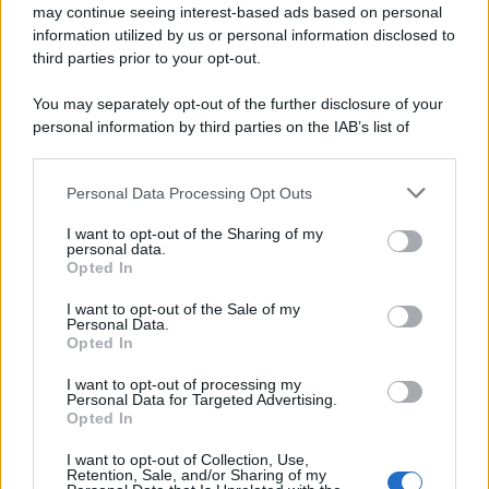
Day Travel 365
may continue seeing interest-based ads based on personal
Home Magazine 365
information utilized by us or personal information disclosed to
third parties prior to your opt-out.
Cineverse Magazine
SecondHomeMagazine
You may separately opt-out of the further disclosure of your
personal information by third parties on the IAB’s list of
downstream participants.
Personal Data Processing Opt Outs
Francia
This information may also be disclosed by us to third parties
on the IAB’s List of Downstream Participants that may further
I want to opt-out of the Sharing of my
InvestirMag
disclose it to other third parties.
personal data.
Opted In
Please note that this website/app uses one or more Google
Germania
services and may gather and store information including but
I want to opt-out of the Sale of my
Personal Data.
not limited to your visit or usage behaviour. You may click to
Investieren24
Opted In
grant or deny consent to Google and its third-party tags to
use your data for below specified purposes in below Google
I want to opt-out of processing my
UK
consent section.
Personal Data for Targeted Advertising.
Opted In
News Hub UK
I want to opt-out of Collection, Use,
Lgbtq News
Retention, Sale, and/or Sharing of my