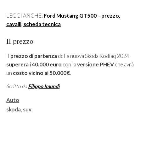
LEGGI ANCHE:
Ford Mustang GT500 – prezzo,
cavalli, scheda tecnica
Il prezzo
Il
prezzo di partenza
della nuova Skoda Kodiaq 2024
supererà i 40.000 euro
con la
versione PHEV
che avrà
un
costo vicino ai 50.000€
.
Scritto da
Filippo Imundi
Categorie
Auto
Tag
skoda
,
suv