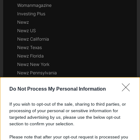
Womanmagazine
Investing Plus
Newz
Newz US
Newz California
Newz Texas
Newz Florida
Newz New York
Newz Pennsylvania
Newz Illinois
Do Not Process My Personal Information
Newz Ohio
Gameland
If you wish to opt-out of the sale, sharing to third parties, or
Hig Tech Mag
processing of your personal or sensitive information for
Scoop Mag
targeted advertising by us, please use the below opt-out
Lgbtqia News
section to confirm your selection.
Motors Magazine 365
Please note that after your opt-out request is processed you