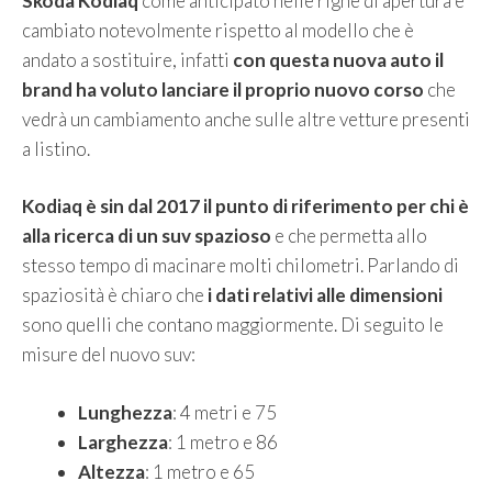
Skoda Kodiaq
come anticipato nelle righe di apertura è
cambiato notevolmente rispetto al modello che è
andato a sostituire, infatti
con questa nuova auto il
brand ha voluto lanciare il proprio nuovo corso
che
vedrà un cambiamento anche sulle altre vetture presenti
a listino.
Kodiaq è sin dal 2017 il punto di riferimento per chi è
alla ricerca di un suv spazioso
e che permetta allo
stesso tempo di macinare molti chilometri. Parlando di
spaziosità è chiaro che
i dati relativi alle dimensioni
sono quelli che contano maggiormente. Di seguito le
misure del nuovo suv:
Lunghezza
: 4 metri e 75
Larghezza
: 1 metro e 86
Altezza
: 1 metro e 65