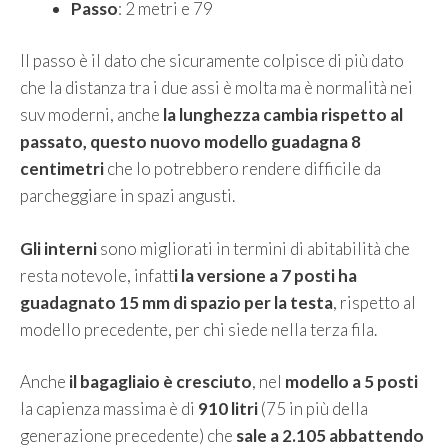
Passo
: 2 metri e 79
Il passo è il dato che sicuramente colpisce di più dato
che la distanza tra i due assi è molta ma è normalità nei
suv moderni, anche
la lunghezza cambia rispetto al
passato, questo nuovo modello guadagna 8
centimetri
che lo potrebbero rendere difficile da
parcheggiare in spazi angusti.
Gli interni
sono migliorati in termini di abitabilità che
resta notevole, infatt
i la versione a 7 posti ha
guadagnato 15 mm di spazio per la testa
, rispetto al
modello precedente, per chi siede nella terza fila.
Anche
il bagagliaio è cresciuto
, nel
modello a 5 posti
la capienza massima è di
910 litri
(75 in più della
generazione precedente) che
sale a 2.105 abbattendo