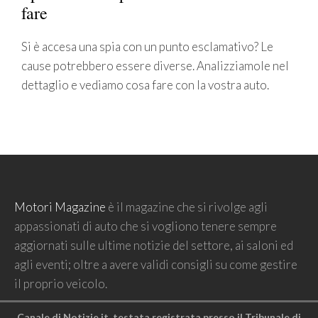
fare
Si è accesa una spia con un punto esclamativo? Le
cause potrebbero essere diverse. Analizziamole nel
dettaglio e vediamo cosa fare con la vostra auto.
Motori Magazine
è il magazine che si rivolge agli
appassionati di auto che si vogliono tenere sempre
aggiornati sulle ultime notizie del settore, ai saloni ed
agli eventi; oltre a avere validi consigli su come gestire
il proprio veicolo.
Canale di Notizie.it, testata registrata presso il Tribunale di