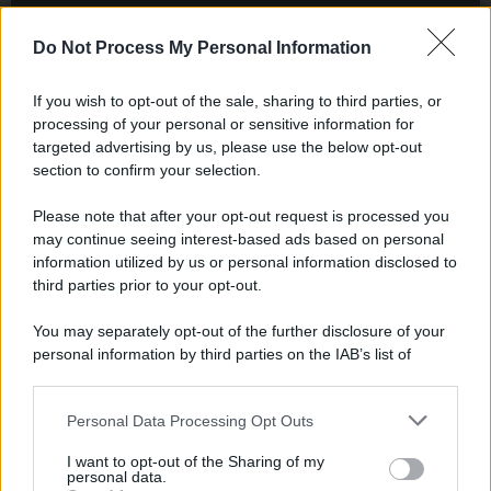
Newz Ohio
Do Not Process My Personal Information
Gameland
Hig Tech Mag
If you wish to opt-out of the sale, sharing to third parties, or
Scoop Mag
processing of your personal or sensitive information for
Lgbtqia News
targeted advertising by us, please use the below opt-out
Motors Magazine 365
section to confirm your selection.
Day Travel 365
Please note that after your opt-out request is processed you
Home Magazine 365
may continue seeing interest-based ads based on personal
Cineverse Magazine
information utilized by us or personal information disclosed to
third parties prior to your opt-out.
SecondHomeMagazine
You may separately opt-out of the further disclosure of your
personal information by third parties on the IAB’s list of
downstream participants.
Francia
Personal Data Processing Opt Outs
This information may also be disclosed by us to third parties
InvestirMag
on the IAB’s List of Downstream Participants that may further
I want to opt-out of the Sharing of my
disclose it to other third parties.
personal data.
Germania