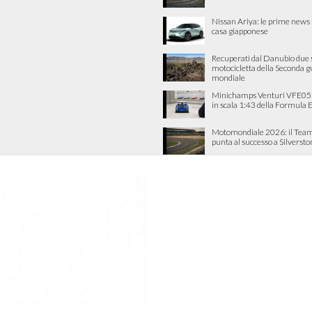
Nissan Ariya: le prime news 
casa giapponese
Recuperati dal Danubio due s
motocicletta della Seconda 
mondiale
Minichamps Venturi VFE05: 
in scala 1:43 della Formula 
Motomondiale 2026: il Team
punta al successo a Silverst