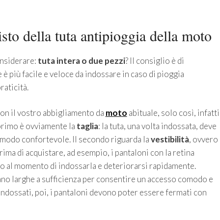
to della tuta antipioggia della moto
onsiderare:
tuta intera o due pezzi
? Il consiglio è di
e è più facile e veloce da indossare in caso di pioggia
raticità.
on il vostro abbigliamento da
moto
abituale, solo così, infatti
 primo è ovviamente la
taglia
: la tuta, una volta indossata, deve
n modo confortevole. Il secondo riguarda la
vestibilità
, ovvero
rima di acquistare, ad esempio, i pantaloni con la retina
lo al momento di indossarla e deteriorarsi rapidamente.
iano larghe a sufficienza per consentire un accesso comodo e
indossati, poi, i pantaloni devono poter essere fermati con