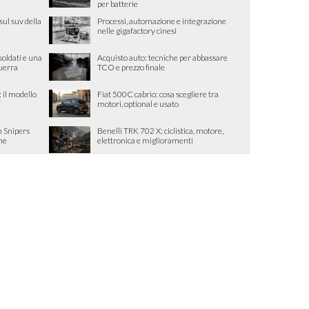
per batterie
sul suv della
Processi, automazione e integrazione
nelle gigafactory cinesi
oldati e una
Acquisto auto: tecniche per abbassare
guerra
TCO e prezzo finale
il modello
Fiat 500C cabrio: cosa scegliere tra
E
motori, optional e usato
 Snipers
Benelli TRK 702 X: ciclistica, motore,
one
elettronica e miglioramenti