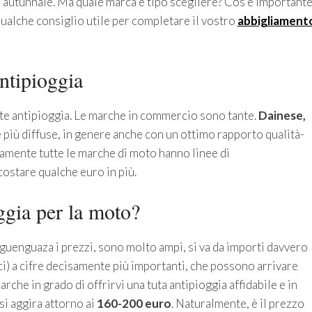
e autunnale. Ma quale marca e tipo scegliere? Cos’è important
ualche consiglio utile per completare il vostro
abbigliament
ntipioggia
te antipioggia. Le marche in commercio sono tante.
Dainese,
 più diffuse, in genere anche con un ottimo rapporto qualità-
amente tutte le marche di moto hanno linee di
costare qualche euro in più.
ggia per la moto?
eguenguaza i prezzi, sono molto ampi, si va da importi davvero
ci) a cifre decisamente più importanti, che possono arrivare
rche in grado di offrirvi una tuta antipioggia affidabile e in
si aggira attorno ai
160-200 euro
. Naturalmente, è il prezzo