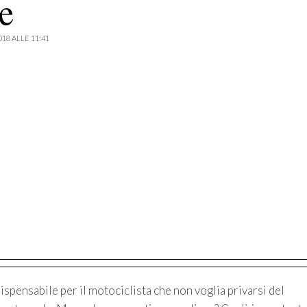
e
018 ALLE 11:41
spensabile per il motociclista che non voglia privarsi del