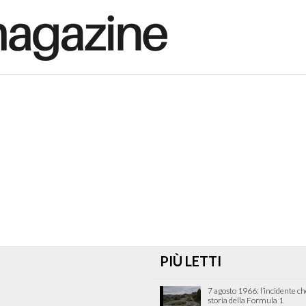
PIÙ LETTI
7 agosto 1966: l’incidente c
storia della Formula 1