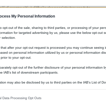
li di prezzo alti, è difficile che possiate trovare tute
comunque realizzati con materiali leggeri che hanno una
ocess My Personal Information
gni caso evitare il fastidioso “
effetto condensa
“.
to opt-out of the sale, sharing to third parties, or processing of your per
i cui si deciderà di aquistare la tuta. Le tute antipioggia, infatti
formation for targeted advertising by us, please use the below opt-out s
 selection.
 durante le quali bisogna essere ben visibili. Proprio per
istare una tuta
fluo,
almeno per quanto riguarda la parte
 that after your opt-out request is processed you may continue seeing i
ased on personal information utilized by us or personal information dis
 prior to your opt-out.
rately opt-out of the further disclosure of your personal information by
he IAB’s list of downstream participants.
tion may also be disclosed by us to third parties on the IAB’s List of 
 that may further disclose it to other third parties.
 that this website/app uses one or more Google services and may gath
l Data Processing Opt Outs
including but not limited to your visit or usage behaviour. You may click 
 to Google and its third-party tags to use your data for below specifi