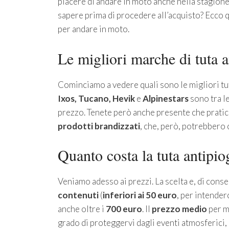
piacere di andare in moto anche nella stagion
sapere prima di procedere all’acquisto? Ecco q
per andare in moto.
Le migliori marche di tuta a
Cominciamo a vedere quali sono le migliori tu
Ixos, Tucano, Hevik
e
Alpinestars
sono tra le
prezzo. Tenete però anche presente che pratic
prodotti brandizzati
, che, però, potrebbero 
Quanto costa la tuta antipio
Veniamo adesso ai prezzi. La scelta e, di cons
contenuti
(
inferiori ai 50 euro
, per intender
anche oltre i
700 euro
. Il
prezzo medio
per ma
grado di proteggervi dagli eventi atmosferici, 