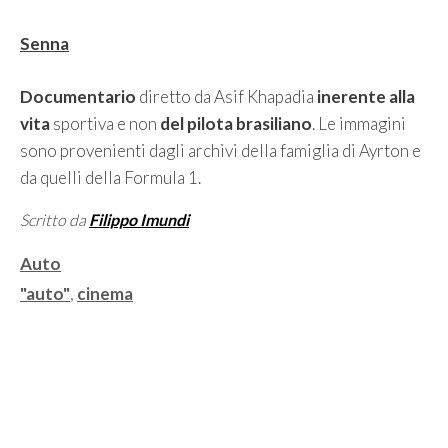
Senna
Documentario
diretto da Asif Khapadia
inerente alla
vita
sportiva e non
del pilota brasiliano
. Le immagini
sono provenienti dagli archivi della famiglia di Ayrton e
da quelli della Formula 1.
Scritto da
Filippo Imundi
Categorie
Auto
Tag
"auto"
,
cinema