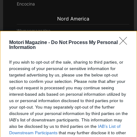
Encocina
Nord America
Womanmagazine
Investing Plus
Motori Magazine -
Do Not Process My Personal
Information
Newz
Newz US
If you wish to opt-out of the sale, sharing to third parties, or
Newz California
processing of your personal or sensitive information for
Newz Texas
targeted advertising by us, please use the below opt-out
Newz Florida
section to confirm your selection. Please note that after your
opt-out request is processed you may continue seeing
Newz New York
interest-based ads based on personal information utilized by
Newz Pennsylvania
us or personal information disclosed to third parties prior to
Newz Illinois
your opt-out. You may separately opt-out of the further
Newz Ohio
disclosure of your personal information by third parties on the
IAB’s list of downstream participants. This information may
Gameland
also be disclosed by us to third parties on the
IAB’s List of
Hig Tech Mag
Downstream Participants
that may further disclose it to other