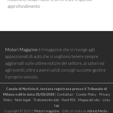
approfondimento
Motori Magazine
è il magazine che si rivolge agli
appassionati di auto che si vogliono tenere sempre
aggiornati sulle ultime notizie del settore, ai saloni ed
agli eventi; oltre a avere validi consigli su come gestire
il proprio veicolo.
Canale di Notizie.it, testata registrata presso il Tribunale di
Milano n.68 in data 01/03/2018
|
Contattaci
-
Cookie Policy
-
Privacy
Policy
-
Note legali
-
Trattamento dati
-
Feed RSS
-
Mappa del sito
-
Lista
tag
Copyright © 2025 |
Motori magazine
- Edito in Italia da
AdHub Media
-