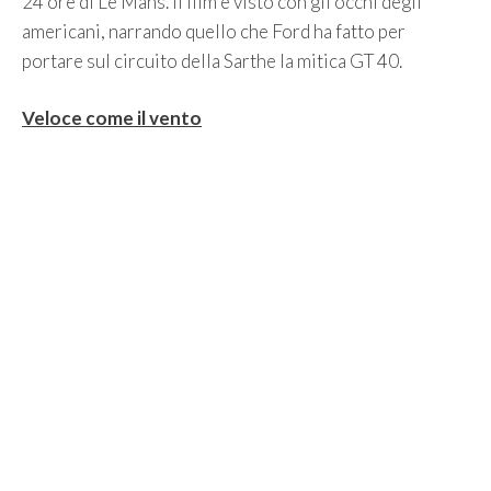
24 ore di Le Mans. Il film è visto con gli occhi degli
americani, narrando quello che Ford ha fatto per
portare sul circuito della Sarthe la mitica GT 40.
Veloce come il vento