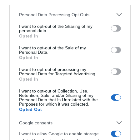
Scoop Mag
third parties.
Lgbtqia News
Please note that this website/app uses one or more Google
Personal Data Processing Opt Outs
Motors Magazine 365
services and may gather and store information including but
not limited to your visit or usage behaviour. You may click to
I want to opt-out of the Sharing of my
Day Travel 365
personal data.
grant or deny consent to Google and its third-party tags to
Home Magazine 365
Opted In
use your data for below specified purposes in below Google
Cineverse Magazine
consent section.
I want to opt-out of the Sale of my
SecondHomeMagazine
Personal Data.
Opted In
I want to opt-out of processing my
Personal Data for Targeted Advertising.
Opted In
Francia
I want to opt-out of Collection, Use,
InvestirMag
Retention, Sale, and/or Sharing of my
Personal Data that Is Unrelated with the
Purposes for which it was collected.
Opted Out
Germania
Investieren24
Google consents
I want to allow Google to enable storage
UK