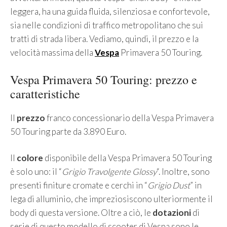
leggera, ha una guida fluida, silenziosa e confortevole,
sia nelle condizioni di traffico metropolitano che sui
tratti di strada libera. Vediamo, quindi, il prezzo e la
velocità massima della
Vespa
Primavera 50 Touring.
Vespa Primavera 50 Touring: prezzo e
caratteristiche
Il
prezzo
franco concessionario della Vespa Primavera
50 Touring parte da 3.890 Euro.
Il
colore
disponibile della Vespa Primavera 50 Touring
è solo uno: il “
Grigio Travolgente Glossy
“. Inoltre, sono
presenti finiture cromate e cerchi in “
Grigio Dust
” in
lega di alluminio, che impreziosiscono ulteriormente il
body di questa versione. Oltre a ciò, le
dotazioni
di
serie di questo modello di scooter di Vespa sono le