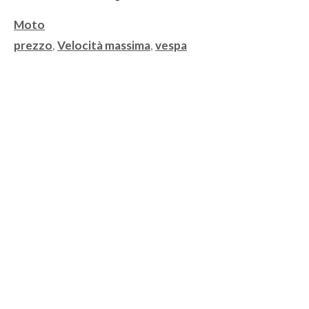
Categorie
Moto
Tag
prezzo
,
Velocità massima
,
vespa