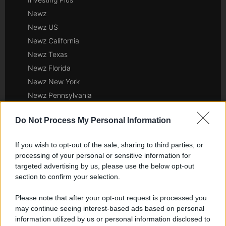
Newz
Newz US
Newz California
Newz Texas
Newz Florida
Newz New York
Newz Pennsylvania
Newz Illinois
Do Not Process My Personal Information
Newz Ohio
Gameland
If you wish to opt-out of the sale, sharing to third parties, or
Hig Tech Mag
processing of your personal or sensitive information for
Scoop Mag
targeted advertising by us, please use the below opt-out
Lgbtqia News
section to confirm your selection.
Motors Magazine 365
Please note that after your opt-out request is processed you
Day Travel 365
may continue seeing interest-based ads based on personal
Home Magazine 365
information utilized by us or personal information disclosed to