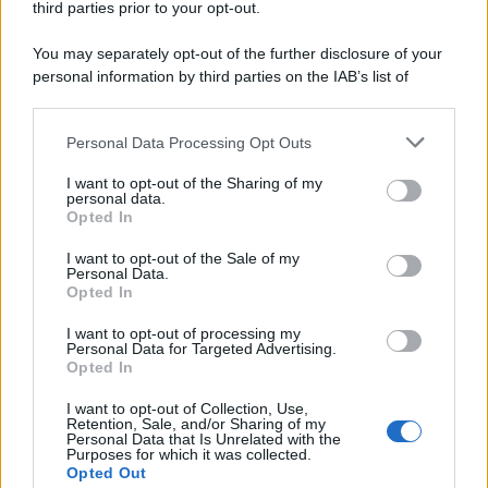
third parties prior to your opt-out.
Cineverse Magazine
SecondHomeMagazine
You may separately opt-out of the further disclosure of your
personal information by third parties on the IAB’s list of
downstream participants.
Personal Data Processing Opt Outs
This information may also be disclosed by us to third parties
Francia
on the IAB’s List of Downstream Participants that may further
I want to opt-out of the Sharing of my
InvestirMag
disclose it to other third parties.
personal data.
Opted In
Please note that this website/app uses one or more Google
Germania
services and may gather and store information including but
I want to opt-out of the Sale of my
Personal Data.
not limited to your visit or usage behaviour. You may click to
Investieren24
Opted In
grant or deny consent to Google and its third-party tags to
use your data for below specified purposes in below Google
I want to opt-out of processing my
UK
consent section.
Personal Data for Targeted Advertising.
Opted In
News Hub UK
I want to opt-out of Collection, Use,
Lgbtq News
Retention, Sale, and/or Sharing of my
Personal Data that Is Unrelated with the
Purposes for which it was collected.
Olanda
Opted Out