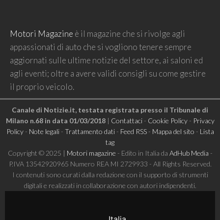
Motori Magazine
è il magazine che si rivolge agli
appassionati di auto che si vogliono tenere sempre
aggiornati sulle ultime notizie del settore, ai saloni ed
agli eventi; oltre a avere validi consigli su come gestire
il proprio veicolo.
Canale di Notizie.it, testata registrata presso il Tribunale di
Milano n.68 in data 01/03/2018
|
Contattaci
-
Cookie Policy
-
Privacy
Policy
-
Note legali
-
Trattamento dati
-
Feed RSS
-
Mappa del sito
-
Lista
tag
Copyright © 2025 |
Motori magazine
- Edito in Italia da
AdHub Media
-
P.IVA 13542920965 Numero REA MI 2729933 - All Rights Reserved.
I contenuti sono curati dalla redazione con il supporto di strumenti
digitali e realizzati in collaborazione con autori indipendenti.
Italia