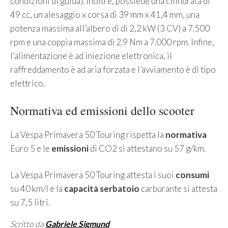
condizioni di guida). Inoltre, possiede una cilindrata di
49 cc, un alesaggio x corsa di 39 mm x 41,4 mm, una
potenza massima all’albero di di 2,2 kW (3 CV) a 7.500
rpm e una coppia massima di 2.9 Nm a 7.000 rpm. Infine,
l’alimentazione è ad iniezione elettronica, il
raffreddamento è ad aria forzata e l’avviamento è di tipo
elettrico.
Normativa ed emissioni dello scooter
La Vespa Primavera 50 Touring rispetta la
normativa
Euro 5 e le
emissioni
di CO2 si attestano su 57 g/km.
La Vespa Primavera 50 Touring attesta i suoi
consumi
su 40 km/l e la
capacità serbatoio
carburante si attesta
su 7,5 litri.
Scritto da
Gabriele Sigmund