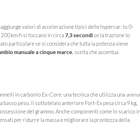
ggiunge valori di accelerazione tipici delle hypercar: lo 0-
 200 km/h si toccano in circa
7,3 secondi
se la trazione lo
to particolare se si considera che tutta la potenza viene
ambio manuale a cinque marce
, scelta che accentua
pannelli in carbonio Ex-Core: una tecnica che utilizza una
anima
a basso peso. Il sottotelaio anteriore Fort-Ex pesa circa 9 kg,
 l’ossessione del grammo. Anche componenti come lo scarico i
pensati per ridurre la massa e migliorare la prontezza della