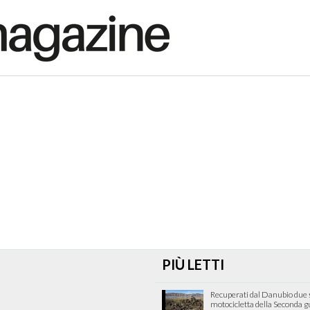
PIÙ LETTI
Recuperati dal Danubio due s
motocicletta della Seconda 