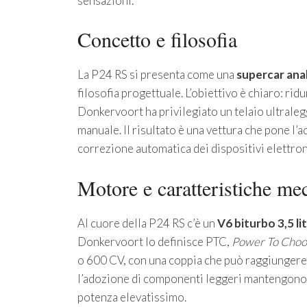
sensazioni.
Concetto e filosofia
La P24 RS si presenta come una
supercar ana
filosofia progettuale. L’obiettivo è chiaro: ridur
Donkervoort ha privilegiato un telaio ultrale
manuale. Il risultato è una vettura che pone l’
correzione automatica dei dispositivi elettron
Motore e caratteristiche me
Al cuore della P24 RS c’è un
V6 biturbo 3,5 lit
Donkervoort lo definisce PTC,
Power To Choo
o 600 CV, con una coppia che può raggiungere 
l’adozione di componenti leggeri mantengono 
potenza elevatissimo.