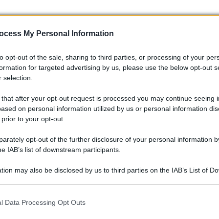
: comporta un risparmio di peso rispetto a soluzioni
ocess My Personal Information
 controllo. Il sistema di controllo della trazione è regolabile
lo sterzo è assistito solo su richiesta per chi preferisce una
to opt-out of the sale, sharing to third parties, or processing of your per
formation for targeted advertising by us, please use the below opt-out s
obloccante completa l’impostazione dinamica, permettendo di
 selection.
curva.
 that after your opt-out request is processed you may continue seeing i
ased on personal information utilized by us or personal information dis
 prior to your opt-out.
rately opt-out of the further disclosure of your personal information by
he IAB’s list of downstream participants.
tion may also be disclosed by us to third parties on the IAB’s List of 
 that may further disclose it to other third parties.
 that this website/app uses one or more Google services and may gath
l Data Processing Opt Outs
including but not limited to your visit or usage behaviour. You may click 
 to Google and its third-party tags to use your data for below specifi