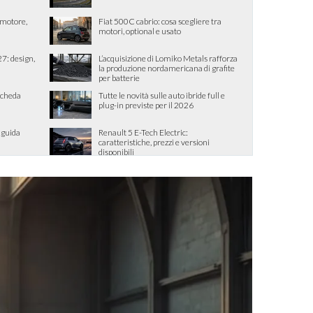
, motore,
Fiat 500C cabrio: cosa scegliere tra
motori, optional e usato
7: design,
L’acquisizione di Lomiko Metals rafforza
la produzione nordamericana di grafite
per batterie
scheda
Tutte le novità sulle auto ibride full e
plug-in previste per il 2026
 guida
Renault 5 E-Tech Electric:
caratteristiche, prezzi e versioni
disponibili