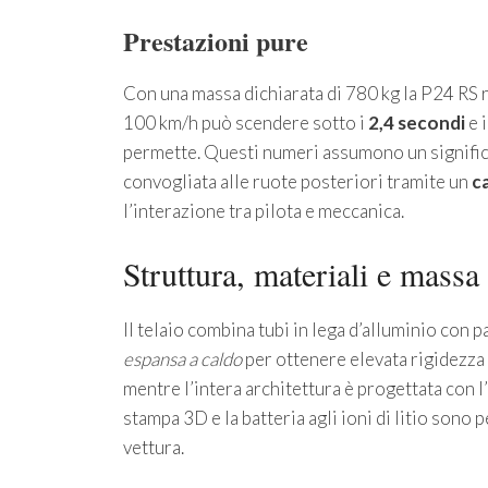
Prestazioni pure
Con una massa dichiarata di 780 kg la P24 RS ra
100 km/h può scendere sotto i
2,4 secondi
e i
permette. Questi numeri assumono un significa
convogliata alle ruote posteriori tramite un
c
l’interazione tra pilota e meccanica.
Struttura, materiali e massa
Il telaio combina tubi in lega d’alluminio con 
espansa a caldo
per ottenere elevata rigidezza 
mentre l’intera architettura è progettata con
stampa 3D e la batteria agli ioni di litio sono 
vettura.