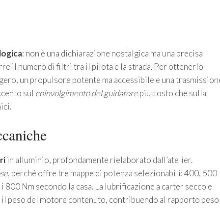
logica
: non è una dichiarazione nostalgica ma una precisa
re il numero di filtri tra il pilota e la strada. Per ottenerlo
ggero, un propulsore potente ma accessibile e una trasmission
accento sul
coinvolgimento del guidatore
piuttosto che sulla
ici.
ccaniche
ri
in alluminio, profondamente rielaborato dall’atelier.
se
, perché offre tre mappe di potenza selezionabili: 400, 500
i 800 Nm secondo la casa. La lubrificazione a carter secco e
il peso del motore contenuto, contribuendo al rapporto peso