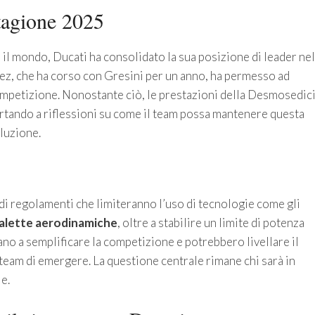
stagione 2025
 il mondo, Ducati ha consolidato la sua posizione di leader nel
ez, che ha corso con Gresini per un anno, ha permesso ad
 competizione. Nonostante ciò, le prestazioni della Desmosedic
rtando a riflessioni su come il team possa mantenere questa
oluzione.
di regolamenti che limiteranno l’uso di tecnologie come gli
alette aerodinamiche
, oltre a stabilire un limite di potenza
no a semplificare la competizione e potrebbero livellare il
team di emergere. La questione centrale rimane chi sarà in
e.