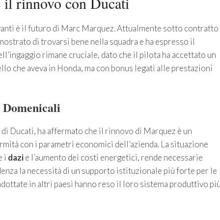
 il rinnovo con Ducati
levanti è il futuro di Marc Marquez. Attualmente sotto contratto
ostrato di trovarsi bene nella squadra e ha espresso il
ll’ingaggio rimane cruciale, dato che il pilota ha accettato un
ello che aveva in Honda, ma con bonus legati alle prestazioni
i Domenicali
i Ducati, ha affermato che il rinnovo di Marquez è un
rmità con i parametri economici dell’azienda. La situazione
e i
dazi
e l’aumento dei costi energetici, rende necessarie
nza la necessità di un supporto istituzionale più forte per le
dottate in altri paesi hanno reso il loro sistema produttivo pi