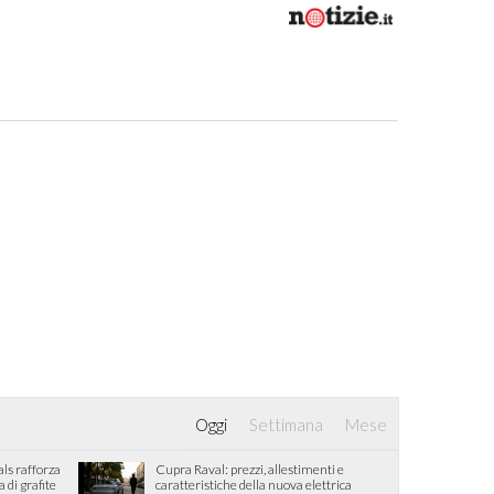
Oggi
Settimana
Mese
als rafforza
Cupra Raval: prezzi, allestimenti e
di grafite
caratteristiche della nuova elettrica