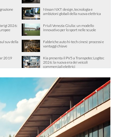
egrazione
Nissan NX7: design, tecnologia e
ambizioni globali della nuova elettrica
Parigi 2026:
Friuli Venezia Giulia: un modello
europee
innovativo per lo sport nelle scuole
sul suv della
Fabbriche auto hi-tech cinesi: processi e
vantaggi chiave
ear 2019
Kia presenta il PV5 a Transpotec Logitec
2026: la nuova era dei veicoli
commerciali elettrici