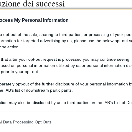
razione dei successi
tivo, il
Campioni in Festa
, dove i piloti hanno sfilato in sella
ocess My Personal Information
dipendenti. Marquez, Bagnaia e altri volti noti hanno
game tra il team e il suo pubblico. La celebrazione ha incluso
to opt-out of the sale, sharing to third parties, or processing of your per
formation for targeted advertising by us, please use the below opt-out s
o, la
Panigale V4 Márquez 2025 World Champion Replica
,
 selection.
uez con soli 293 esemplari prodotti.
 that after your opt-out request is processed you may continue seeing i
ased on personal information utilized by us or personal information dis
 prior to your opt-out.
rately opt-out of the further disclosure of your personal information by
he IAB’s list of downstream participants.
tion may also be disclosed by us to third parties on the IAB’s List of 
 that may further disclose it to other third parties.
 that this website/app uses one or more Google services and may gath
l Data Processing Opt Outs
including but not limited to your visit or usage behaviour. You may click 
 to Google and its third-party tags to use your data for below specifi