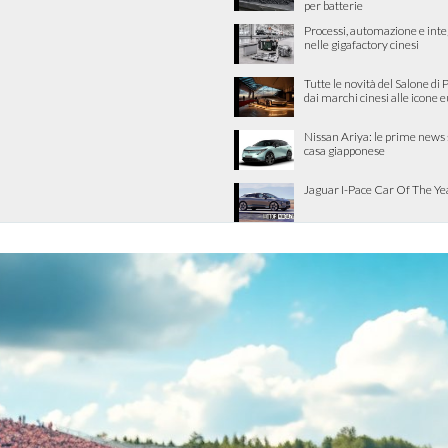
per batterie
Processi, automazione e int
nelle gigafactory cinesi
Tutte le novità del Salone di 
dai marchi cinesi alle icone 
Nissan Ariya: le prime news 
casa giapponese
Jaguar I-Pace Car Of The Y