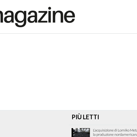
PIÙ LETTI
L’acquisizione di Lomiko Met
la produzione nordamericana 