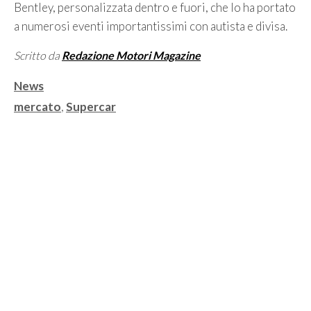
Bentley, personalizzata dentro e fuori, che lo ha portato
a numerosi eventi importantissimi con autista e divisa.
Scritto da
Redazione Motori Magazine
Categorie
News
Tag
mercato
,
Supercar