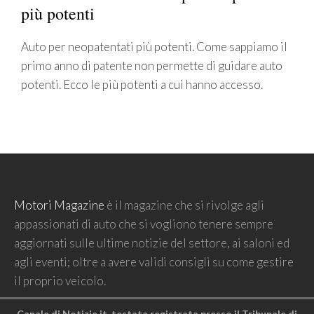
più potenti
Auto per neopatentati più potenti. Come sappiamo il
primo anno di patente non permette di guidare auto
potenti. Ecco le più potenti a cui hanno accesso.
Motori Magazine
è il magazine che si rivolge agli
appassionati di auto che si vogliono tenere sempre
aggiornati sulle ultime notizie del settore, ai saloni ed
agli eventi; oltre a avere validi consigli su come gestire
il proprio veicolo.
Canale di Notizie.it, testata registrata presso il Tribunale di