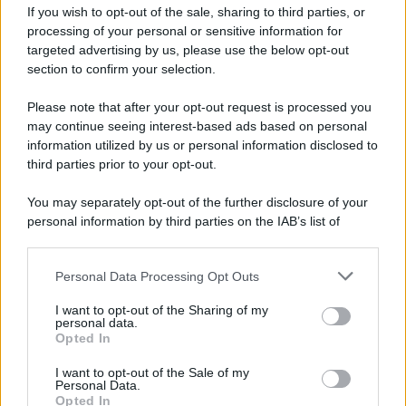
If you wish to opt-out of the sale, sharing to third parties, or
Newz Ohio
processing of your personal or sensitive information for
Gameland
targeted advertising by us, please use the below opt-out
Hig Tech Mag
section to confirm your selection.
Scoop Mag
Please note that after your opt-out request is processed you
Lgbtqia News
may continue seeing interest-based ads based on personal
Motors Magazine 365
information utilized by us or personal information disclosed to
Day Travel 365
third parties prior to your opt-out.
Home Magazine 365
You may separately opt-out of the further disclosure of your
Cineverse Magazine
personal information by third parties on the IAB’s list of
SecondHomeMagazine
downstream participants.
Personal Data Processing Opt Outs
This information may also be disclosed by us to third parties
on the IAB’s List of Downstream Participants that may further
I want to opt-out of the Sharing of my
disclose it to other third parties.
personal data.
Francia
Opted In
Please note that this website/app uses one or more Google
InvestirMag
services and may gather and store information including but
I want to opt-out of the Sale of my
Personal Data.
not limited to your visit or usage behaviour. You may click to
Opted In
grant or deny consent to Google and its third-party tags to