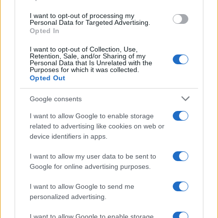
Germania
use your data for below specified purposes in below Google
I want to opt-out of processing my
Investieren24
consent section.
Personal Data for Targeted Advertising.
Opted In
UK
I want to opt-out of Collection, Use,
Retention, Sale, and/or Sharing of my
News Hub UK
Personal Data that Is Unrelated with the
Purposes for which it was collected.
Lgbtq News
Opted Out
Olanda
Google consents
I want to allow Google to enable storage
Investeren 24
related to advertising like cookies on web or
NL Newz
device identifiers in apps.
I want to allow my user data to be sent to
Google for online advertising purposes.
I want to allow Google to send me
personalized advertising.
I want to allow Google to enable storage