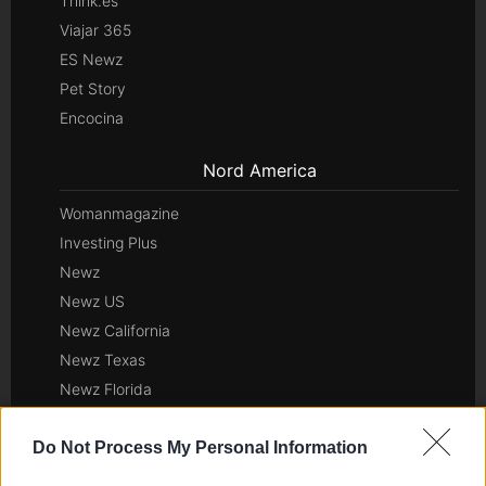
Think.es
Viajar 365
ES Newz
Pet Story
Encocina
Nord America
Womanmagazine
Investing Plus
Newz
Newz US
Newz California
Newz Texas
Newz Florida
Newz New York
Do Not Process My Personal Information
Newz Pennsylvania
Newz Illinois