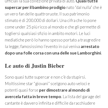
ufficiali la sua collezione privata di auto.
Quasi tutte
supercar per il bambino prodigio
nato “dal nulla” che è
un vero fan delle quattroruote. Il suo patrimonio
stimato è di 200.000 di dollari. Una cifra che lo pone
come under 25 più ricco al mondo e che gli permette di
togliersi qualsiasi sfizio in ambito motori. Le luci
mediatiche però lo hanno spesso portato a trasgredire
la legge; famosissimo l’evento in cui veniva
arrestato
dopo una folle corsa con una delle sue Lamborghini
.
Le auto di Justin Bieber
Sono quasi tutte supercar e non c’è da stupirsi.
Moltissime star “giovani” scelgono auto veloci e
potenti quasi forse
per dimostrare al mondo di
avercela fatta in breve tempo
. La lista del garage del
cantante è davvero infinita e difficile da racchiudere