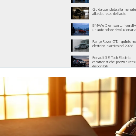
Guida completa alla manute
alla sicurezza dell’auto
BMW e Clemson University
un’auto solare rivoluzionari
Range Rover GT: il quinto m
elettrico in arrivo nel 2028
Renault 5 E-Tech Electric:
caratteristiche, prezzi e vers
disponibili