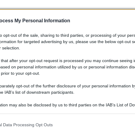
ocess My Personal Information
to opt-out of the sale, sharing to third parties, or processing of your per
formation for targeted advertising by us, please use the below opt-out s
 selection.
 that after your opt-out request is processed you may continue seeing i
ssenze
ased on personal information utilized by us or personal information dis
 prior to your opt-out.
co Bezzecchi
,
Pecco Bagnaia
e
Marc Márquez
. Bezzecchi
rately opt-out of the further disclosure of your personal information by
he IAB’s list of downstream participants.
i di rilievo nel mondiale; Bagnaia, conoscitore profondo della
 stagione; Márquez, quando è competitivo, resta sempre un
tion may also be disclosed by us to third parties on the IAB’s List of 
 e al talento nel gestire fasi critiche di gara.
 that may further disclose it to other third parties.
 that this website/app uses one or more Google services and may gath
l Data Processing Opt Outs
including but not limited to your visit or usage behaviour. You may click 
 to Google and its third-party tags to use your data for below specifi