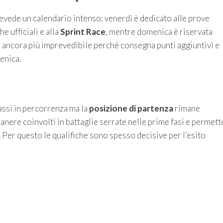
evede un calendario intenso: venerdì è dedicato alle prove
he ufficiali e alla
Sprint Race
, mentre domenica è riservata
nd ancora più imprevedibile perché consegna punti aggiuntivi e
enica.
passi in percorrenza ma la
posizione di partenza
rimane
imanere coinvolti in battaglie serrate nelle prime fasi e permett
 Per questo le qualifiche sono spesso decisive per l’esito