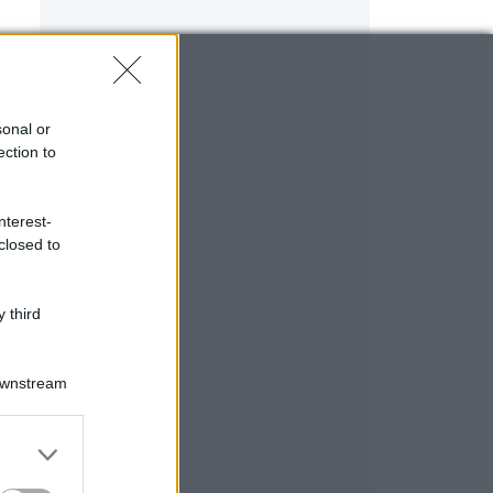
sonal or
ection to
nterest-
closed to
 third
Downstream
er and store
to grant or
ed purposes