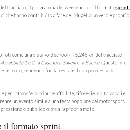
del tracciato, il programma del weekend con il formato
sprint
,
rici che hanno contribuito a fare del Mugello un vero e proprio
iloti come una pista «old school»: i 5,245 km del tracciato
e
Arrabbiata 1 e 2
, la
Casanova-Savelli
e la
Bucine
. Questo mix
nza delle moto, rendendo fondamentale il compromesso tra
gue per l’atmosfera: tribune affollate, tifoserie molto vocali e
creare un evento simile a una festa popolare del motorsport.
e pressione e pubblico oltre alla propria moto.
il formato sprint