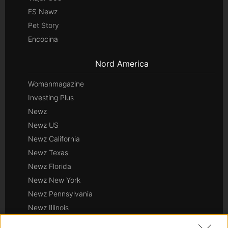
ES Newz
Pet Story
Encocina
Nord America
Womanmagazine
Investing Plus
Newz
Newz US
Newz California
Newz Texas
Newz Florida
Newz New York
Newz Pennsylvania
Newz Illinois
Newz Ohio