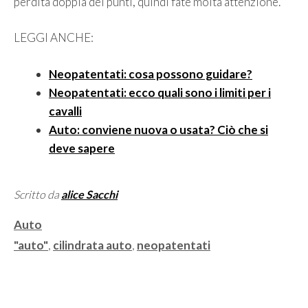
perdita doppia dei punti, quindi fate molta attenzione.
LEGGI ANCHE:
Neopatentati: cosa possono guidare?
Neopatentati: ecco quali sono i limiti per i
cavalli
Auto: conviene nuova o usata? Ciò che si
deve sapere
Scritto da
alice Sacchi
Categorie
Auto
Tag
"auto"
,
cilindrata auto
,
neopatentati