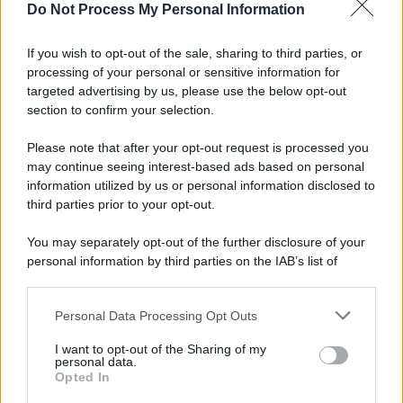
Do Not Process My Personal Information
Gameland
Hig Tech Mag
If you wish to opt-out of the sale, sharing to third parties, or
Scoop Mag
processing of your personal or sensitive information for
Lgbtqia News
targeted advertising by us, please use the below opt-out
Motors Magazine 365
section to confirm your selection.
Day Travel 365
Please note that after your opt-out request is processed you
Home Magazine 365
may continue seeing interest-based ads based on personal
Cineverse Magazine
information utilized by us or personal information disclosed to
third parties prior to your opt-out.
SecondHomeMagazine
You may separately opt-out of the further disclosure of your
personal information by third parties on the IAB’s list of
downstream participants.
Francia
Personal Data Processing Opt Outs
This information may also be disclosed by us to third parties
InvestirMag
on the IAB’s List of Downstream Participants that may further
I want to opt-out of the Sharing of my
disclose it to other third parties.
personal data.
Germania
Opted In
Please note that this website/app uses one or more Google