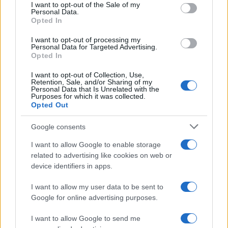
services and may gather and store information including but
Investieren24
I want to opt-out of the Sale of my
Personal Data.
not limited to your visit or usage behaviour. You may click to
Opted In
grant or deny consent to Google and its third-party tags to
UK
use your data for below specified purposes in below Google
I want to opt-out of processing my
consent section.
Personal Data for Targeted Advertising.
News Hub UK
Opted In
Lgbtq News
I want to opt-out of Collection, Use,
Retention, Sale, and/or Sharing of my
Olanda
Personal Data that Is Unrelated with the
Purposes for which it was collected.
Opted Out
Investeren 24
NL Newz
Google consents
I want to allow Google to enable storage
related to advertising like cookies on web or
device identifiers in apps.
I want to allow my user data to be sent to
Google for online advertising purposes.
I want to allow Google to send me