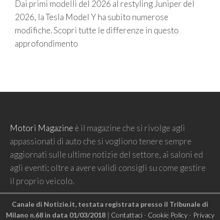
Dai primi modelli del 2026 al restyling Juniper del
2026, la Tesla Model Y ha subito numerose
modifiche. Scopri tutte le differenze in questo
approfondimento
Motori Magazine
è il magazine che si rivolge agli
appassionati di auto che si vogliono tenere sempre
aggiornati sulle ultime notizie del settore, ai saloni ed
agli eventi; oltre a avere validi consigli su come gestire
il proprio veicolo.
Canale di Notizie.it, testata registrata presso il Tribunale di
Milano n.68 in data 01/03/2018
|
Contattaci
-
Cookie Policy
-
Privacy