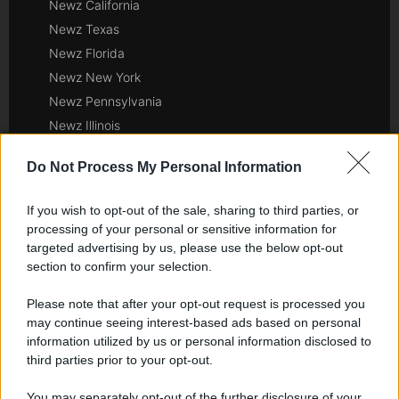
Newz California
Newz Texas
Newz Florida
Newz New York
Newz Pennsylvania
Newz Illinois
Newz Ohio
Do Not Process My Personal Information
Gameland
Hig Tech Mag
If you wish to opt-out of the sale, sharing to third parties, or
Scoop Mag
processing of your personal or sensitive information for
Lgbtqia News
targeted advertising by us, please use the below opt-out
section to confirm your selection.
Motors Magazine 365
Day Travel 365
Please note that after your opt-out request is processed you
Home Magazine 365
may continue seeing interest-based ads based on personal
Cineverse Magazine
information utilized by us or personal information disclosed to
third parties prior to your opt-out.
SecondHomeMagazine
You may separately opt-out of the further disclosure of your