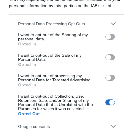
personal information by third parties on the IAB’s list of
downstream participants.
Francia
Personal Data Processing Opt Outs
This information may also be disclosed by us to third parties
InvestirMag
on the IAB’s List of Downstream Participants that may further
I want to opt-out of the Sharing of my
disclose it to other third parties.
personal data.
Germania
Opted In
Please note that this website/app uses one or more Google
services and may gather and store information including but
I want to opt-out of the Sale of my
Investieren24
Personal Data.
not limited to your visit or usage behaviour. You may click to
Opted In
grant or deny consent to Google and its third-party tags to
UK
use your data for below specified purposes in below Google
I want to opt-out of processing my
consent section.
Personal Data for Targeted Advertising.
News Hub UK
Opted In
Lgbtq News
I want to opt-out of Collection, Use,
Retention, Sale, and/or Sharing of my
Olanda
Personal Data that Is Unrelated with the
Purposes for which it was collected.
Opted Out
Investeren 24
NL Newz
Google consents