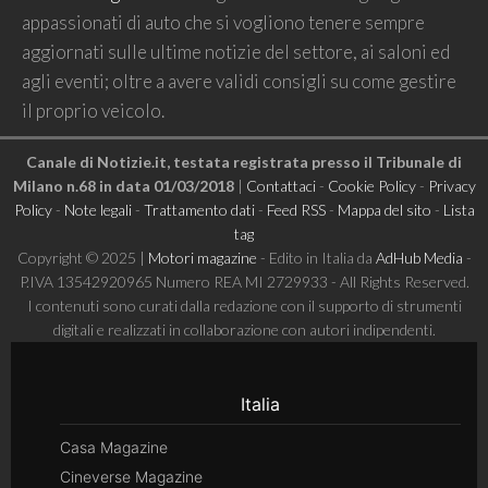
appassionati di auto che si vogliono tenere sempre
aggiornati sulle ultime notizie del settore, ai saloni ed
agli eventi; oltre a avere validi consigli su come gestire
il proprio veicolo.
Canale di Notizie.it, testata registrata presso il Tribunale di
Milano n.68 in data 01/03/2018
|
Contattaci
-
Cookie Policy
-
Privacy
Policy
-
Note legali
-
Trattamento dati
-
Feed RSS
-
Mappa del sito
-
Lista
tag
Copyright © 2025 |
Motori magazine
- Edito in Italia da
AdHub Media
-
P.IVA 13542920965 Numero REA MI 2729933 - All Rights Reserved.
I contenuti sono curati dalla redazione con il supporto di strumenti
digitali e realizzati in collaborazione con autori indipendenti.
Italia
Casa Magazine
Cineverse Magazine