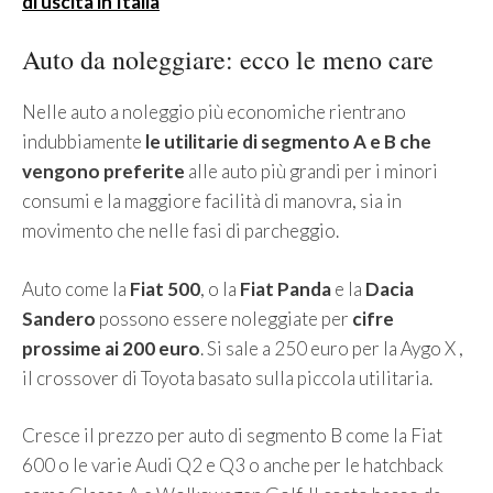
di uscita in Italia
Auto da noleggiare: ecco le meno care
Nelle auto a noleggio più economiche rientrano
indubbiamente
le utilitarie di segmento A e B che
vengono preferite
alle auto più grandi per i minori
consumi e la maggiore facilità di manovra, sia in
movimento che nelle fasi di parcheggio.
Auto come la
Fiat 500
, o la
Fiat Panda
e la
Dacia
Sandero
possono essere noleggiate per
cifre
prossime ai 200 euro
. Si sale a 250 euro per la Aygo X ,
il crossover di Toyota basato sulla piccola utilitaria.
Cresce il prezzo per auto di segmento B come la Fiat
600 o le varie Audi Q2 e Q3 o anche per le hatchback