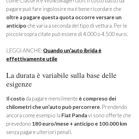
come Classe A e Wolkswagen Golf. Il costo basso da
pagare può fare ingolosire ma è bene ricordare che
oltre a pagare questa quota occorre versare un
anticipo
che varia a seconda del tipo di vettura. Per le
piccole sopra citate può essere di 4.000 o 4.500 euro.
LEGGI ANCHE:
Quando un’auto ibrida è
effettivamente utile
La durata è variabile sulla base delle
esigenze
Il costo
da pagare mensilmente
è compreso dei
chilometri che un’auto può percorrere
. Prendendo
ancora come esempio la
Fiat Panda
vi sono offerte che
prevedono
180 euro/mese + anticipo e 100.000 km
senza pagare ulteriori penali.