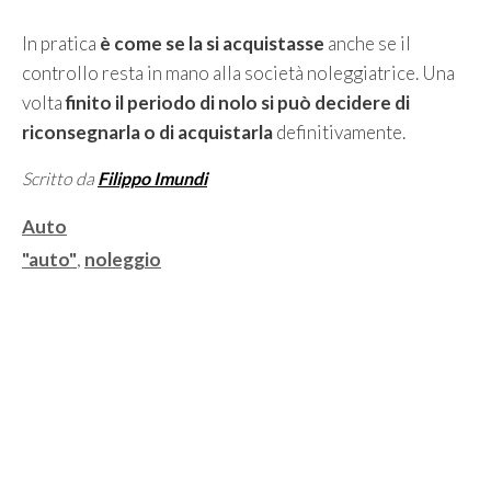
In pratica
è come se la si acquistasse
anche se il
controllo resta in mano alla società noleggiatrice. Una
volta
finito il periodo di nolo si può decidere di
riconsegnarla o di acquistarla
definitivamente.
Scritto da
Filippo Imundi
Categorie
Auto
Tag
"auto"
,
noleggio